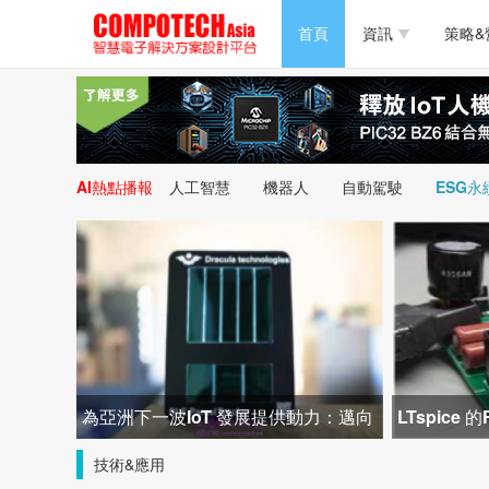
半導體/零組件
首頁
資訊
策略&
PC/周邊
半導體/零組件
新能源
PC/周邊
AI熱點播報
人工智慧
機器人
自動駕駛
ESG永
新能源
為亞洲下一波IoT 發展提供動力：邁向
LTspice
後電池時代
有效漣波電
技術&應用