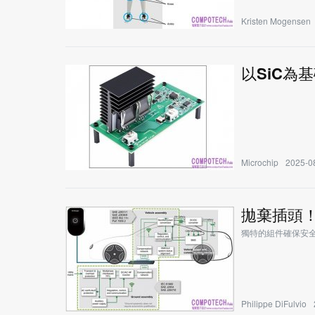
Kristen Mogensen
以SiC為
Microchip
2025-08
拋棄插頭
獨特的組件確保安
Philippe DiFulvio