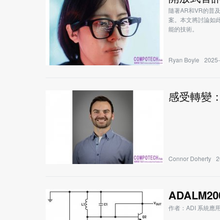
隨著AR和VR的普
案。本文將討論如
能的技術。
Ryan Boyle
2025-
感受轉變
Connor Doherty
2
ADALM2
作者：ADI 系統應用工程