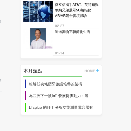
愛立信攜手AT&T、英特爾與
華納兄弟展示5G蝙蝠俠
AR/VR混合實境體驗
02-27
透過萬物互聯簡化生活
01-14
本月熱點
HOME
瞭解低功耗藍牙協議堆疊的架構
為亞洲下一波IoT 發展提供動力：邁
LTspice 的FFT 分析功能測量電容器有