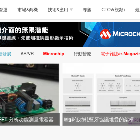
測試量測
通訊/網路
智慧設計
電源技術
汽車
營運
市場&商機
技術&應用
專題
CTOV(視頻)
最
軟體/工具
醫療電子
醫療電子
通訊&網路
介面
測試量測
通訊/網路
智慧設計
電源技術
汽車
人工智慧
安防監控
類比技術
LED/照明技術
微處
軟體/工具
醫療電子
醫療電子
通訊&網路
介面
嵌入技術
感測技術
量測
續發展
AR/VR
Microchip
行動醫療
電子雜誌/e-Magazi
人工智慧
安防監控
類比技術
LED/照明技術
微處
智慧型視覺影像/監
嵌入技術
感測技術
量測
控技術
智慧型視覺影像/監
控技術
 的FFT 分析功能測量電容器
瞭解低功耗藍牙協議堆疊的架構
流