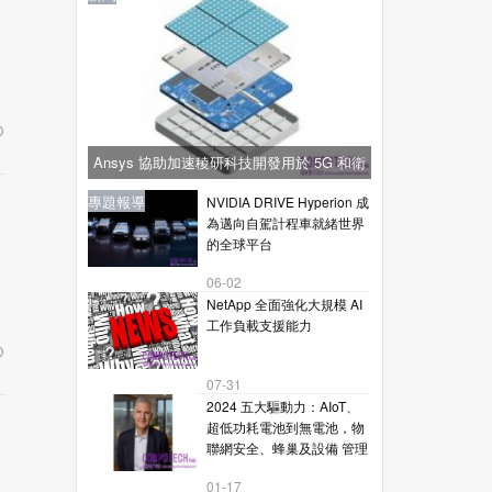
Ansys 協助加速稜研科技開發用於 5G 和衛
星通訊的下一代毫米波技術
新聞
新聞
專題報導
新聞
專題報導
NVIDIA DRIVE Hyperion 成
為邁向自駕計程車就緒世界
的全球平台
06-02
NetApp 全面強化大規模 AI
工作負載支援能力
07-31
2024 五大驅動力：AIoT、
超低功耗電池到無電池，物
聯網安全、蜂巢及設備 管理
01-17