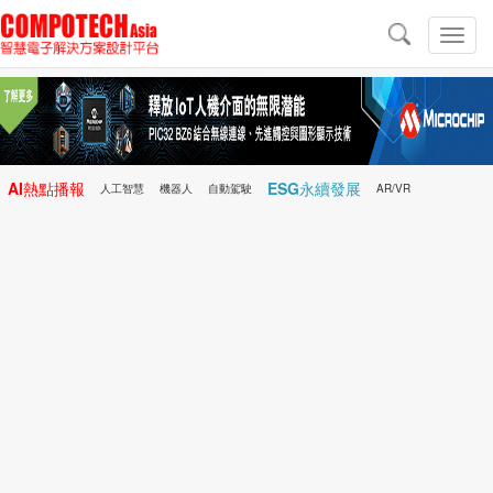
導
航
切
換
導
航
AI熱點播報
ESG永續發展
人工智慧
機器人
自動駕駛
AR/VR
Microchip
電子雜誌/e-Magazine
行動醫療