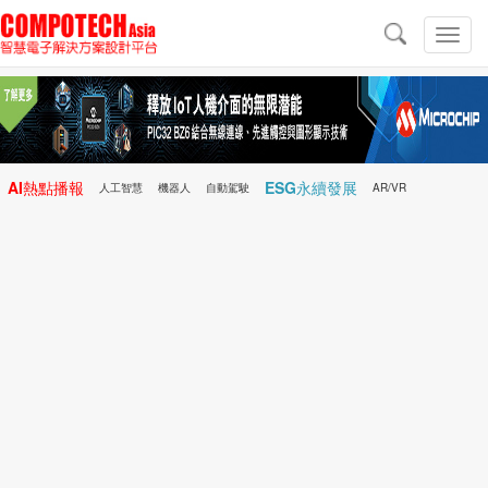
導
航
切
換
導
航
AI熱點播報
ESG永續發展
人工智慧
機器人
自動駕駛
AR/VR
Microchip
電子雜誌/e-Magazine
行動醫療