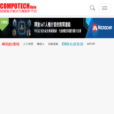
導
航
切
換
導
航
AI熱點播報
ESG永續發展
人工智慧
機器人
自動駕駛
AR/VR
Microchip
電子雜誌/e-Magazine
行動醫療