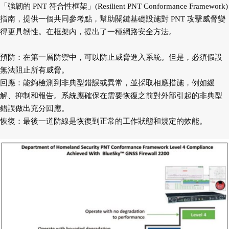
「強韌的 PNT 符合性框架」(Resilient PNT
Conformance Framework)
指南，提供一個共同參
考點，幫助關鍵基礎設施對 PNT 攻擊威脅變
得更具
韌性。在框架內，提出了一種網路安全方法。
預防：在第一層防禦中，可以防止威脅進入系統。
但是，必須假設
無法阻止所有威脅。
回應：能夠檢測到非典型錯誤或異常，並採取相應
措施，例如緩
解、抑制和報告。系統應確保
在需要恢復之前對外部引起的非典型
錯誤做
出充分回應。
恢復：最後一道防線是恢復到正常的工作狀態和規
定的效能。