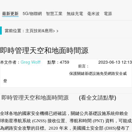
最新更新
5G/物聯網
智慧工業
無線充電
毫米波
電源
智慧裝置
無線連接
當前位置：
主頁
技術&應用
>
>
即時管理天空和地面時間源
本文作者：
Greg Wolff
點擊：
4759
2023-06-13 12:13
前言：
保護關鍵基礎設施免受網路安全威
脅
即時管理天空和地面時間源 (看全文請點擊)
全球各地的國家安全機構已經確認，關鍵公共
基礎設施系統仰賴全
球衛星導航系統 (GNSS) 接收
位置、導航和時間 (PNT) 資料，可能成
為網路安全
攻擊的目標。2020 年末，美國國土安全部 (DHS)
發布了