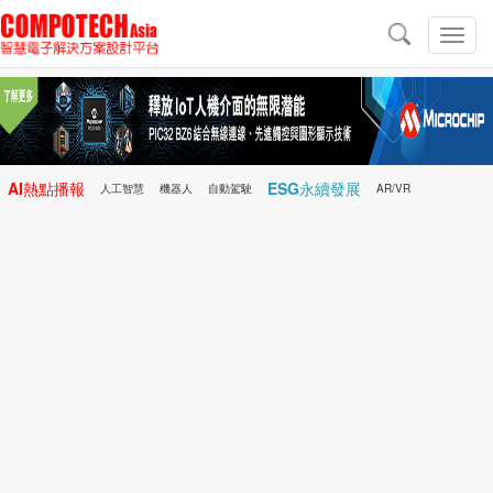
導
航
切
換
導
航
AI熱點播報
ESG永續發展
人工智慧
機器人
自動駕駛
AR/VR
Microchip
電子雜誌/e-Magazine
行動醫療