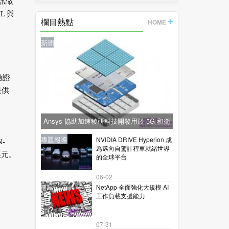
訊做
的
L 與
欄目熱點
HOME
新聞
驗證
提供
Ansys 協助加速稜研科技開發用於 5G 和衛
星通訊的下一代毫米波技術
新聞
新聞
專題報導
新聞
專題報導
NVIDIA DRIVE Hyperion 成
-
為邁向自駕計程車就緒世界
 美元。
的全球平台
06-02
NetApp 全面強化大規模 AI
工作負載支援能力
07-31