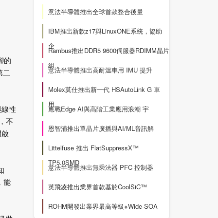
意法半導體推出全球首款整合後量
IBM推出新款z17與LinuxONE系統，協助
企
Rambus推出DDR5 9600伺服器RDIMM晶片
接腳的
組，
意法半導體推出高耐溫車用 IMU 提升
第二
Molex莫仕推出新一代 HSAutoLink G 車
用
應戰Edge AI與高階工業應用浪潮 宇
與線性
器，不
恩智浦推出單晶片廣播與AI/ML音訊解
開啟
Littelfuse 推出 FlatSuppressX™
TP5.0SMD
意法半導體推出無乘法器 PFC 控制器
知
，能
英飛凌推出業界首款基於CoolSiC™
ROHM開發出業界最高等級※Wide-SOA