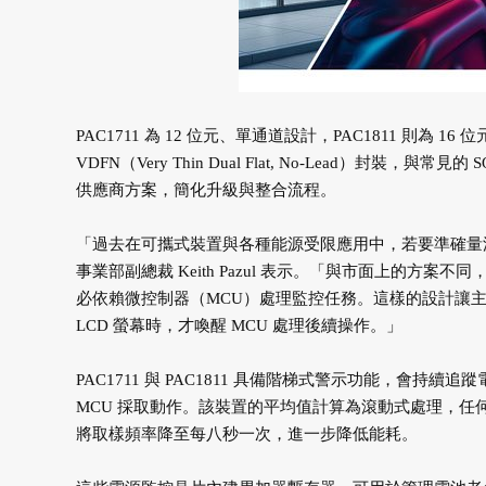
PAC1711 為 12 位元、單通道設計，PAC1811 則為 
VDFN（Very Thin Dual Flat, No-Lead）
供應商方案，簡化升級與整合流程。
「過去在可攜式裝置與各種能源受限應用中，若要準確量測耗
事業部副總裁 Keith Pazul 表示。「與市面上的方案不
必依賴微控制器（MCU）處理監控任務。這樣的設計讓
LCD 螢幕時，才喚醒 MCU 處理後續操作。」
PAC1711 與 PAC1811 具備階梯式警示功能，會
MCU 採取動作。該裝置的平均值計算為滾動式處理，
將取樣頻率降至每八秒一次，進一步降低能耗。