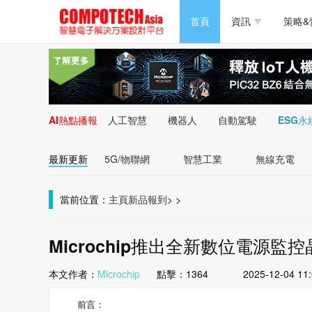
半導體/零組件
首頁
資訊
策略&
PC/周邊
半導體/零組件
新能源
PC/周邊
AI熱點播報
人工智慧
機器人
自動駕駛
ESG永
新能源
最新更新
5G/物聯網
智慧工業
無線充電
當前位置：
主頁
新品報到
>
>
Microchip推出全新數位電源
本文作者：
Microchip
點擊：
1364
2025-12-04 11
前言：