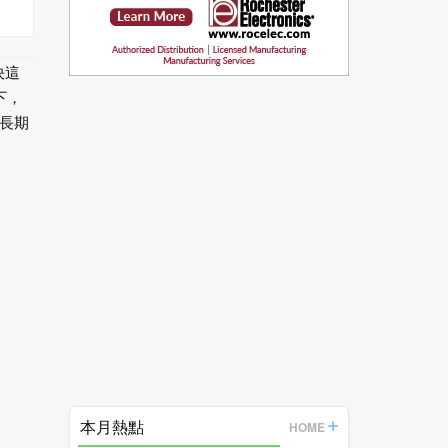
決這
下，
長期
本月熱點
HOME