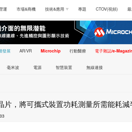
測試量測
通訊/網路
智慧設計
電源技術
汽車
營運
市場&商機
技術&應用
專題
CTOV(視頻)
最
軟體/工具
醫療電子
醫療電子
通訊&網路
介面
測試量測
通訊/網路
智慧設計
電源技術
汽車
人工智慧
安防監控
類比技術
LED/照明技術
微處
軟體/工具
醫療電子
醫療電子
通訊&網路
介面
嵌入技術
感測技術
量測
續發展
AR/VR
Microchip
行動醫療
電子雜誌/e-Magazi
人工智慧
安防監控
類比技術
LED/照明技術
微處
智慧型視覺影像/監
毫米波
電源
智慧裝置
無線連接
嵌入技術
感測技術
量測
控技術
智慧型視覺影像/監
控技術
監控晶片，將可攜式裝置功耗測量所需能耗減
:03