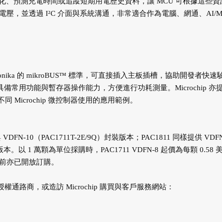
、預測充電時間或追蹤短期用電歷史資料，讓 MCU 可根據這些資
V 的總線電壓，並透過 I²C 介面與系統溝通，非常適合作為電腦、網通、AI/M
Elektronika 的 mikroBUS™ 標準，可直接插入主板插槽，協助開發者快速
具備常用功能與暫存器操作能力，方便進行功耗測量。Microchip 亦
配不同 Microchip 微控制器使用的應用範例。
與 VDFN-10（PAC1711T-2E/9Q）封裝版本；PAC1811 同樣提供 VDFN
/9Q）版本。以 1 萬顆為單位採購時，PAC1711 VDFN-8 起價為每顆 0.58
，目前亦已開放訂購。
授權通路商，或造訪 Microchip 購買與客戶服務網站：