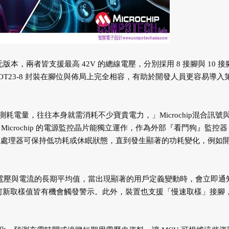
16 位元版本，兩者皆支援最高 42V 的總線電壓，分別採用 8 接腳與 10 
封裝，與常見的 SOT23-8 封裝在腳位與佈局上完全相容，有助於開發人員更容易導入
電量，往往本身就需消耗不少寶貴電力，」Microchip混合訊號
同，Microchip 的電源監控晶片能獨立運作，作為外部『看門狗』監控
主處理器可保持低功耗或休眠狀態，直到發生顯著的功耗變化，例如
持續追蹤電壓與電流的長期平均值，當出現顯著的用戶定義變動時，會立即通
任何新取樣值皆有機會觸發警示。此外，裝置也支援「慢速取樣」接腳