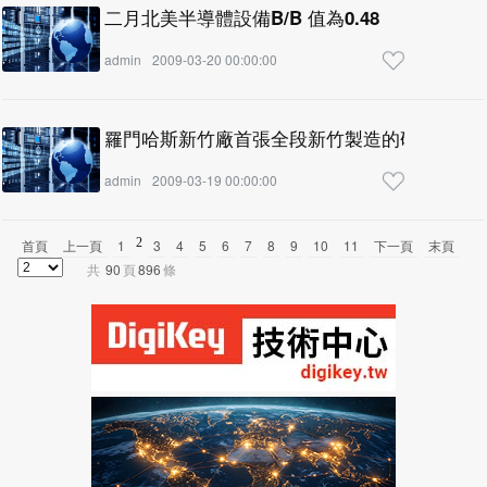
二月北美半導體設備B/B 值為0.48
admin
2009-03-20 00:00:00
羅門哈斯新竹廠首張全段新竹製造的研磨墊訂
admin
2009-03-19 00:00:00
2
首頁
上一頁
1
3
4
5
6
7
8
9
10
11
下一頁
末頁
共
90
頁
896
條