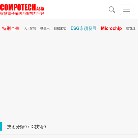
導
航
切
換
導
特別企畫
ESG永續發展
Microchip
航
人工智慧
機器人
自動駕駛
區塊鏈
行動醫療
AR/VR
技術分類0 / IC技術0