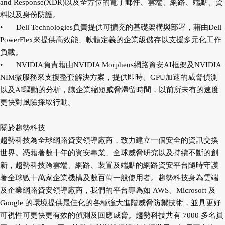
and Response(XDR)以及全方位的電子郵件、雲端、網路、端點、資
料以及身份防護。
•
Dell Technologies負責提供可擴充的基礎架構與部署，藉由Dell
PowerFlex來提供高效能、軟體定義的企業級儲存以支援多元化工作
負載。
•
NVIDIA負責藉由NVIDIA Morpheus網路資安AI框架及NVIDIA
NIM微服務來支援整套解決方案，提供即時、GPU加速的威脅偵測
以及AI驅動的分析，讓企業縮短威脅滯留時間，以前所未有的速度
更快對風險採取行動。
關於趨勢科技
趨勢科技為全球網路資安領導廠商，致力建立一個安全的資訊交換
世界。憑藉著數十年的資安專業、全球威脅研究以及持續不斷的創
新，趨勢科技跨雲端、網路、裝置及端點的網路資安平台隨時守護
著全球數十萬家企業機構及數百萬一般使用者。趨勢科技身為雲端
及企業網路資安領導廠商，我們的平台專為如 AWS、Microsoft 及
Google 的環境提供最佳化的各種強大進階威脅防禦技術，並具更好
可視性可更快更有效的偵測及回應威脅。趨勢科技共有 7000 多名員