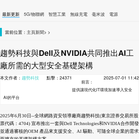
最新更新
5G/物聯網
智慧工業
無線充電
毫米波
電源
智慧裝置
無線連接
當前位置：
主頁
新聞
>
>
趨勢科技與Dell及NVIDIA共同推出AI工
廠所需的大型安全基礎架構
本文作者：
趨勢科技
點擊：
24371
2025-07-01 11:42
前言：
提供讓現代化IT環境加速導入安全
AI的平台
2025年6月30日--全球網路資安領導廠商趨勢科技(東京證券交易所股
票代碼：4704) 宣布推出一套與Dell Technologies和NVIDIA合作開發
並通過審核的OEM 產品來支援安全、AI 驅動、可隨全球企業的需求