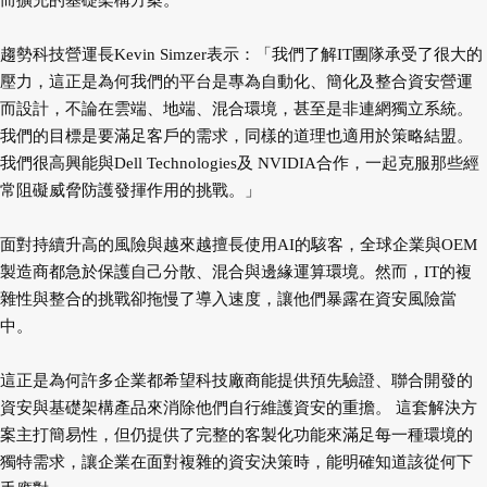
而擴充的基礎架構方案。
趨勢科技營運長Kevin Simzer表示：「我們了解IT團隊承受了很大的
壓力，這正是為何我們的平台是專為自動化、簡化及整合資安營運
而設計，不論在雲端、地端、混合環境，甚至是非連網獨立系統。
我們的目標是要滿足客戶的需求，同樣的道理也適用於策略結盟。
我們很高興能與Dell Technologies及 NVIDIA合作，一起克服那些經
常阻礙威脅防護發揮作用的挑戰。」
面對持續升高的風險與越來越擅長使用AI的駭客，全球企業與OEM
製造商都急於保護自己分散、混合與邊緣運算環境。然而，IT的複
雜性與整合的挑戰卻拖慢了導入速度，讓他們暴露在資安風險當
中。
這正是為何許多企業都希望科技廠商能提供預先驗證、聯合開發的
資安與基礎架構產品來消除他們自行維護資安的重擔。 這套解決方
案主打簡易性，但仍提供了完整的客製化功能來滿足每一種環境的
獨特需求，讓企業在面對複雜的資安決策時，能明確知道該從何下