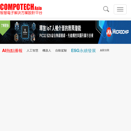
導
航
切
換
導
航
AI熱點播報
ESG永續發展
人工智慧
機器人
自動駕駛
AR/VR
Microchip
電子雜誌/e-Magazine
行動醫療