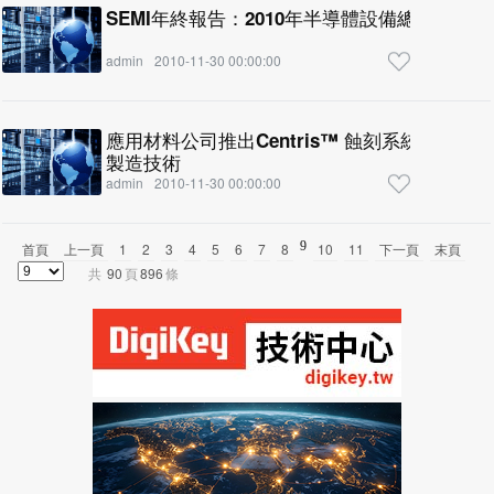
SEMI年終報告：2010年半導體設備總營收達3
admin
2010-11-30 00:00:00
應用材料公司推出Centris™ 蝕刻系統，展
製造技術
admin
2010-11-30 00:00:00
9
首頁
上一頁
1
2
3
4
5
6
7
8
10
11
下一頁
末頁
共
90
頁
896
條