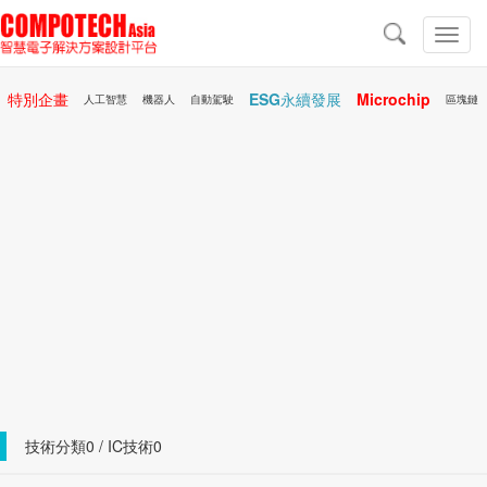
導
航
切
換
導
特別企畫
ESG永續發展
Microchip
航
人工智慧
機器人
自動駕駛
區塊鏈
行動醫療
AR/VR
技術分類0 / IC技術0