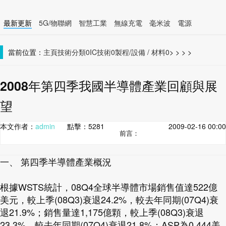
最新更新
5G/物聯網
智慧工業
無線充電
毫米波
電源
智慧裝置
無線連接
當前位置：
主頁
技術分類0
IC技術0
製程/設備 / 材料0
>
>
>
>
2008年第四季我國半導體產業回顧與展
望
本文作者：
admin
點擊：
5281
2009-02-16 00:00
前言：
一、 第四季半導體產業概況
根據WSTS統計，08Q4全球半導體市場銷售值達522億
美元，較上季(08Q3)衰退24.2%，較去年同期(07Q4)衰
退21.9%；銷售量達1,175億顆，較上季(08Q3)衰退
23.3%，較去年同期(07Q4)衰退21.8%；ASP為0.444美