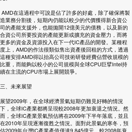
AMD在這過程中可說是佔了許多的好處，除了確保將製
造業務分割後，短期內仍能以較少的代價獲得新合資公
司的產能支援外，也能拋開12億美元的債務，以及新的
合資公司所要投資的產能更新或擴充的資金壓力，而將
更多的資金及資源投入在下一代IC產品的開發。某種程
度上，AMD的作法很類似售出資產後回租的方式，透過
這種安排AMD得以抬高公司技術研發經費佔營收規模的
比重，而能夠以較小的公司規模與全球CPU巨擘Intel持
續在主流的CPU市場上展開競爭。
三、未來展望
展望2009年，在全球經濟景氣短期仍難見好轉的情況
下，全球IC產業都將呈現較2008年更加衰退之情況。然
而，全球IC產業景氣預估將在2009年下半年落底，並且
在2010年呈現逐漸復甦之情況。面對此景氣的寒冬，預
估2009年台灣IC產業產值僅達9,845億元，較2008年衰