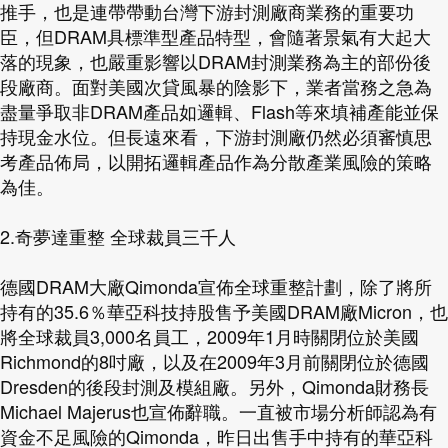
推手，也是連帶帶動台灣下游封測廠商業務的重要功
臣，但DRAM具標準型產品特型，會隨著景氣有大起大
落的現象，也嚴重影響以DRAM封測業務為主的部份後
段廠商。面對美國次貸風暴的陰影下，業者當務之急為
盡量爭取非DRAM產品如邏輯、Flash等來填補產能並保
持現金水位。但長遠來看，下游封測廠仍然必須審慎思
考產品佈局，以開拓邏輯產品作為分散產業風險的策略
為佳。
2.奇夢達重整 全球裁員三千人
德國DRAM大廠Qimonda宣佈全球重整計劃，除了將所
持有的35.6％華亞科技持股售予美國DRAM廠Micron，也
將全球裁員3,000名員工，2009年1月時關閉位於美國
Richmond的8吋廠，以及在2009年3月前關閉位於德國
Dresden的後段封測及模組廠。另外，Qimonda財務長
Michael Majerus也宣佈辭職。一直被市場分析師認為有
資金不足風險的Qimonda，昨日出售手中持有的華亞科