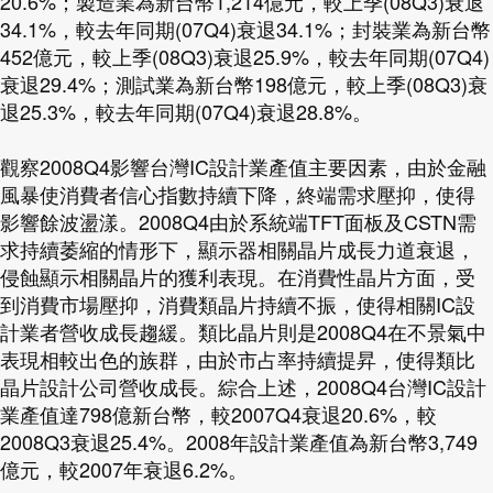
20.6%；製造業為新台幣1,214億元，較上季(08Q3)衰退
34.1%，較去年同期(07Q4)衰退34.1%；封裝業為新台幣
452億元，較上季(08Q3)衰退25.9%，較去年同期(07Q4)
衰退29.4%；測試業為新台幣198億元，較上季(08Q3)衰
退25.3%，較去年同期(07Q4)衰退28.8%。
觀察2008Q4影響台灣IC設計業產值主要因素，由於金融
風暴使消費者信心指數持續下降，終端需求壓抑，使得
影響餘波盪漾。2008Q4由於系統端TFT面板及CSTN需
求持續萎縮的情形下，顯示器相關晶片成長力道衰退，
侵蝕顯示相關晶片的獲利表現。在消費性晶片方面，受
到消費市場壓抑，消費類晶片持續不振，使得相關IC設
計業者營收成長趨緩。類比晶片則是2008Q4在不景氣中
表現相較出色的族群，由於市占率持續提昇，使得類比
晶片設計公司營收成長。綜合上述，2008Q4台灣IC設計
業產值達798億新台幣，較2007Q4衰退20.6%，較
2008Q3衰退25.4%。2008年設計業產值為新台幣3,749
億元，較2007年衰退6.2%。