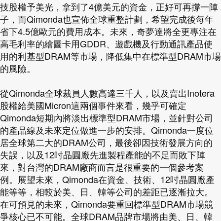
技股權予美光，拿到了4億美元的資金，正好可再撐一陣
子，而Qimonda也宣佈全球重整計劃，希望完成後每年
省下4.5億歐元的費用成本。未來，奇夢達將全更專注在
高毛利率的繪圖卡用GDDR、遊戲機及行動通訊產品使
用的利基型DRAM等市場，降低集中在標準型DRAM市場
的風險。
從Qimonda全球裁員人數高達三千人，以及賣出Inotera
股權給美國Micron這兩個事件來看，幾乎可確定
Qimonda短期內將淡出標準型DRAM市場，並針對公司
的產品線及未來定位做進一步的安排。Qimonda一度位
居全球第二大的DRAM公司，最後卻因技術發展方向的
失誤，以及12吋晶圓廠先進製程產能的不足而敗下陣
來，對台灣的DRAM廠商而言是很重要的一個參考案
例。展望未來，Qimonda在資金、技術、12吋晶圓廠產
能等等，相較於美、日、韓等公司的差距已逐漸拉大。
在可預見的未來，Qimonda要重回標準型DRAM市場競
爭核心已不可能。全球DRAM品牌市場將由美、日、韓