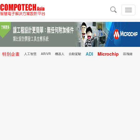
導
航
切
換
導
航
特別企畫
ADI
Microchip
人工智慧
AR/VR
機器人
自動駕駛
區塊鏈
科技前瞻
行動醫療