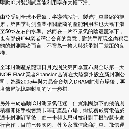
驅動IC封裝測試產能利用率亦大幅下滑。
由於受到全球不景氣，半導體設計、製造訂單量縮的拖
累，第四季封測產業相關廠商的產能利用率也大幅下滑
至50%左右的水準。然而在一片不景氣的陰霾籠罩下，
也有部份IDM業者釋出合資的善意，對於手頭現金尚稱足
夠的封測業者而言，不啻為一擴大與競爭對手差距的良
機。
全球封測產業龍頭日月光則於第四季宣布與全球第一大
NOR Flash業者Spansion合資在大陸蘇州設立新封測公
司，為繼2005年與力晶合資切入DRAM封測市場後，再
度佈局記憶體封測的另一步棋。
另外由於驅動IC封測景氣低迷，仁寶集團旗下的飛信則
積極開拓手機智慧卡等新產品市場，繼接獲威寶電信威
通卡封測訂單後，進一步與太思科技針對手機智慧卡進
行合作，目前已獲國內、外多家電信廠商訂單。飛信運