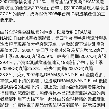
2007年微幅衰退了1.1%，自有產品(主要為DRAM製造
業)方面的產值為2073億新台幣，較2007年呈現大幅衰退
27.2%的情形，成為壓低2008年台灣IC製造業產值的主
要來源。
由於全球性金融風暴的拖累，以及受到DRAM及
NAND Flash減產效應影響，第四季台灣半導體設計與製
造表現呈現產值大幅衰退現象，連動影響下游封測產業
產值表現。2008年第四季台灣封裝業為新台幣452億元，
較上季(2008Q3)衰退25.9%，較去年同期(2007Q4)衰退
29.4%；台灣IC測試業產值達到198億新台幣，較上季
(2008Q3)衰退25.3%，較去年同期(2007Q4)衰退
28.8%。受到2007年起DRAM及NAND Flash產能過多、
單價大幅下滑的影響，也造成DRAM及NAND Flash後段
測試價格的巨幅下滑，加上受到國內記憶體業者開始推
行相關的減產計畫，均使得原本已記憶體測試為重的業
者產能利用率大幅下滑；此外由於全球持續的景氣衰退
影響，消費性電子產品銷售呈現疲弱態勢，顯示器應用