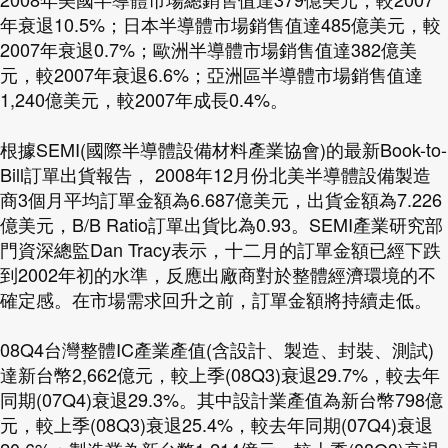
年衰退10.5%；日本半導體市場銷售值達485億美元，較
2007年衰退0.7%；歐洲半導體市場銷售值達382億美
元，較2007年衰退6.6%；亞洲區半導體市場銷售值達
1,240億美元，較2007年成長0.4%。
根據SEMI(國際半導體設備材料產業協會)的最新Book-to-
Bill訂單出貨報告， 2008年12月份北美半導體設備製造
商3個月平均訂單金額為6.687億美元，出貨金額為7.226
億美元，B/B Ratio訂單出貨比為0.93。SEMI產業研究部
門資深總監Dan Tracy表示，十二月的訂單金額已經下跌
到2002年初的水準，反應出廠商對於整體經濟環境的不
確定感。在市場需求回升之前，訂單金額將持續走低。
08Q4台灣整體IC產業產值(含設計、製造、封裝、測試)
達新台幣2,662億元，較上季(08Q3)衰退29.7%，較去年
同期(07Q4)衰退29.3%。其中設計業產值為新台幣798億
元，較上季(08Q3)衰退25.4%，較去年同期(07Q4)衰退