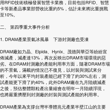
用RFID技術積極發展智慧卡業務，目前包括RFID、智慧
卡等新產品事業部營收比重約5%，估計未來將比重挑戰
至10%。
二、 第四季重大事件分析
1. DRAM產業景氣冰風暴 下游封測廠也受凍
DRAM廠如力晶、Elpida、Hynix、茂德與華亞等紛紛宣
佈減產，減產達13%，再次反映出DRAM市場環境的惡
劣。在DRAM封測廠的產能利用率方面，隨著DRAM市場
的不景氣，滿載的情況已不復見，以封裝與測試來分
析，今年以來平均封裝產能已經下滑了約30%左右，測
試產能更下滑了約40%，此外DRAM廠在九月陸續減產
之後，預估整體顆粒產出量縮會在明年一月陸續浮現，
也將嚴重擠壓到封測廠的封裝與測試產能的利用率。
DRAM產業為支撐台灣半導體兆元產業半壁江山的主要