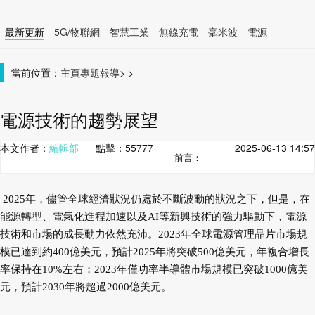
最新更新
5G/物聯網
智慧工業
無線充電
毫米波
電源
智慧裝置
無線連接
當前位置：
主頁
專題報導
>
>
電源技術的趨勢展望
本文作者：
編輯部
點擊：
55777
2025-06-13 14:57
前言：
2025年，儘管全球經濟狀況仍處於不斷波動的狀況之下，但是，在
能源轉型、電氣化進程加速以及AI等新興技術的強力驅動下，電源
技術和市場的成長動力依然充沛。2023年全球電源管理晶片市場規
模已達到約400億美元，預計2025年將突破500億美元，年複合增長
率保持在10%左右；2023年僅功率半導體市場規模已突破1000億美
元，預計2030年將超過2000億美元。