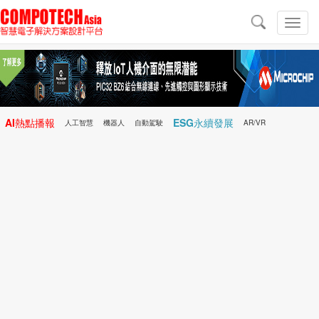
導
航
切
換
導
航
AI熱點播報
ESG永續發展
人工智慧
機器人
自動駕駛
AR/VR
Microchip
電子雜誌/e-Magazine
行動醫療