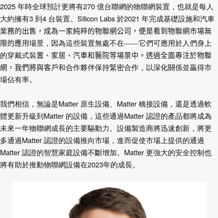
2025
年時全球預計更將有
270
億台聯網的物聯網裝置，也就是每人
大約擁有
3
到
4
台裝置。
Silicon Labs
於
2021
年完成基礎設施和汽車
業
務的出售，成為一家純粹的物聯網公司，便是看到物聯網市場無
限的應
用場景，因為這些裝置無處不在——它們可應用於人們身上
的穿戴式裝
置、家居、汽車和醫院等場景中。透過全面專注於物聯
網，我們將與客
戶和合作夥伴保持緊密合作，以深化關係並贏得市
場佔有率。
我們相信，
無論是
Matter
原生設備、
Matter
橋接設備，還是透過軟
體更新升級到
Matter
的設備，這些通過
Matter
認證的產品都將成為
未來一年物聯網成
長的主要驅動力。設備製造商將迅速創新，將更
多通過
Matter
認證的設
備推向市場，進而促使市場上提供的通過
Matter
認證的智慧家庭設備不
斷增加。
Matter
更強大的安全控制也
將有助於推動物聯網設備在
2023
年的成長。