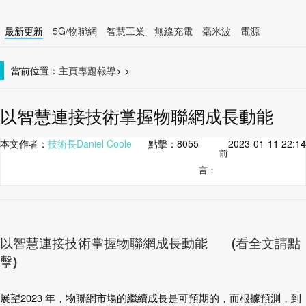
最新更新
5G/物聯網
智慧工業
無線充電
毫米波
電源
智慧裝置
無線連接
當前位置：
主頁
專題報導
>
>
以智慧連接技術掌握物聯網成長動能
本文作者：
技術長Daniel Coole
點擊：
8055
2023-01-11 22:14
前
言：
以智慧連接技術掌握物聯網成長動能 (看全文請點
擊)
展望
2023
年，物聯網市場的繼續成長是可預期的，而根據預測，
到