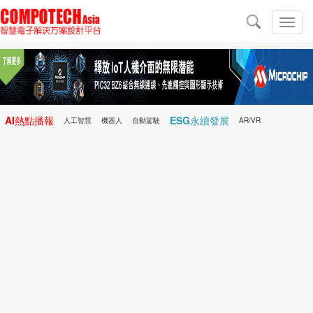
導
航
切
換
導
航
AI熱點播報
ESG永續發展
人工智慧
機器人
自動駕駛
AR/VR
Microchip
電子雜誌/e-Magazine
行動醫療