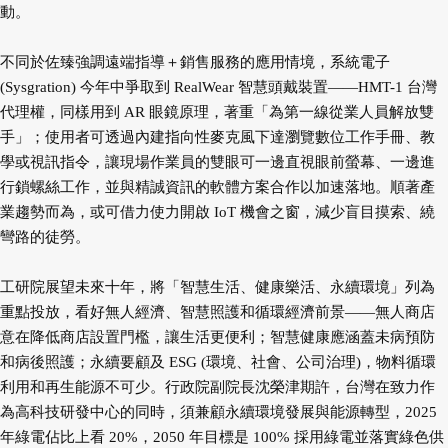
動。
不同於佐臻強調遠端指導＋銷售服務的應用情境，系統電子
(Sysgration) 今年中爭取到 RealWear 智慧頭戴裝置——HMT-1 台灣
代理權，同樣用到 AR 眼鏡原理，著重「為第一線從業人員解放雙
手」；使用者可透過內建指向性麥克風下達瀏覽數位工作手冊、教
學或視訊指令，讓現場作業員的雙眼可一邊直視眼前螢幕、一邊進
行鎖螺絲工作，並與精誠資訊的軟體方案合作以加速落地。順著產
業趨勢而為，或可借力使力開啟 IoT 機會之窗，減少盲目摸索、繞
彎路的徒勞。
工研院展望未來十年，將「智慧生活、健康樂活、永續環境」列為
重點投放，看好無人經濟、智慧照護和循環經濟前景——無人商店
意在降低商店設置門檻，讓生活更便利；智慧健康應涵蓋未病預防
和病後照護；永續要顧及 ESG (環境、社會、公司治理)，物料循環
利用和再生能源不可少。行政院副院長沈榮津期許，台灣在致力作
為高科技研發中心的同時，須兼顧永續環境發展與能源轉型，2025
年綠電佔比上看 20%，2050 年目標是 100% 採用綠電並落實綠色供