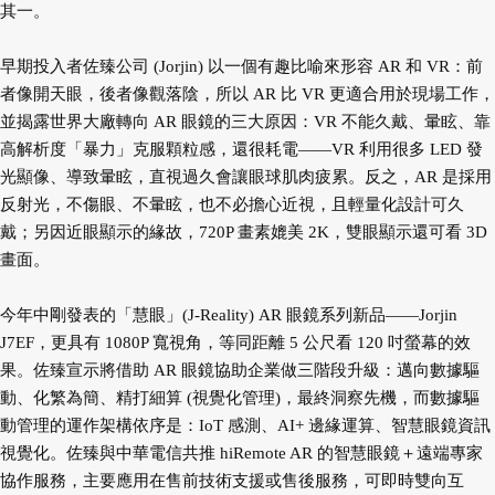
其一。
早期投入者佐臻公司 (Jorjin) 以一個有趣比喻來形容 AR 和 VR：前
者像開天眼，後者像觀落陰，所以 AR 比 VR 更適合用於現場工作，
並揭露世界大廠轉向 AR 眼鏡的三大原因：VR 不能久戴、暈眩、靠
高解析度「暴力」克服顆粒感，還很耗電——VR 利用很多 LED 發
光顯像、導致暈眩，直視過久會讓眼球肌肉疲累。反之，AR 是採用
反射光，不傷眼、不暈眩，也不必擔心近視，且輕量化設計可久
戴；另因近眼顯示的緣故，720P 畫素媲美 2K，雙眼顯示還可看 3D
畫面。
今年中剛發表的「慧眼」(J-Reality) AR 眼鏡系列新品——Jorjin
J7EF，更具有 1080P 寬視角，等同距離 5 公尺看 120 吋螢幕的效
果。佐臻宣示將借助 AR 眼鏡協助企業做三階段升級：邁向數據驅
動、化繁為簡、精打細算 (視覺化管理)，最終洞察先機，而數據驅
動管理的運作架構依序是：IoT 感測、AI+ 邊緣運算、智慧眼鏡資訊
視覺化。佐臻與中華電信共推 hiRemote AR 的智慧眼鏡＋遠端專家
協作服務，主要應用在售前技術支援或售後服務，可即時雙向互