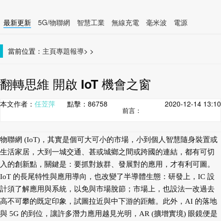
最新更新
5G/物聯網
智慧工業
無線充電
毫米波
電源
智慧裝置
無線連接
當前位置：
主頁
專題報導
>
>
翻轉思維 開啟 IoT 機會之窗
本文作者：
任苙萍
點擊：
86758
2020-12-14 13:10
前言：
物聯網 (IoT)，其實是個可大可小的市場，小到個人智慧隨身裝置或
生活家居，大到一城交通、甚或城鄉之間或跨國的連結，都有可切
入的創新點，關鍵是：要抓對族群、發展對的應用，才有利可圖。
IoT 的長尾特性與應用導向，也改變了半導體生態：研發上，IC 設
計須了解應用與系統，以免與市場脫節；市場上，也設法一改過去
高不可攀的既定印象，試圖拉近與中下游的距離。此外，AI 的落地
與 5G 的到位，讓許多潛力應用越見光明，AR (擴增實境) 眼鏡便是