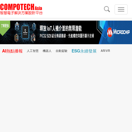
導
航
切
換
導
航
AI熱點播報
ESG永續發展
人工智慧
機器人
自動駕駛
AR/VR
Microchip
電子雜誌/e-Magazine
行動醫療