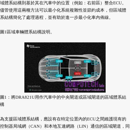
域體系結構則基於其在汽車中的位置（例如：右前區）整合ECU。
儘管使用這兩種方法可以最小化系統複雜性並節約成本，但區域體
系結構簡化了處理過程，並有助於進一步最小化車內佈線。
圖1區域車輛體系結構說明。
圖1：將DRA821U用作汽車中的中央閘道或區域閘道的區域體系結
構
為支援區域體系結構，應設有在特定位置內的ECU之間維護現有的
控制器局域網（CAN）和本地互連網路（LIN）通信的區域閘道，同