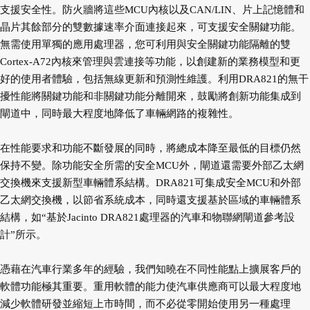
支援安全性。防火牆將這些MCU內核以及CAN/LIN、片上記憶體和
晶片其餘部分的雙數據速率介面連接起來，可支援安全關鍵功能。
無需使用單獨的應用處理器，您可利用與安全關鍵功能隔離的雙
Cortex-A72內核來管理與雲連接等功能，以創建新的業務模型和更
好的使用者體驗，包括無線更新和預測性維護。利用DRA821的無干
擾性能將關鍵功能和非關鍵功能分離開來，鼓勵將創新功能集成到
閘道中，同時最大程度地降低了車輛網路的複雜性。
在性能要求和功能不斷發展的同時，將總成本降至最低的目標仍然
保持不變。除功能安全所需的安全MCU外，閘道還需要外部乙太網
交換機來支援新型車輛體系結構。DRA821可集成安全MCU和外部
乙太網交換機，以節省系統成本，同時還支援基於區域的車輛體系
結構，如“基於Jacinto DRA821處理器的汽車和物聯網閘道參考設
計”所示。
憑藉在汽車行業多年的經驗，我們知曉在不同性能點上擴展客戶的
軟體功能極其重要。重用軟體的能力使汽車供應商可以最大程度地
減少軟體研發並縮短上市時間，而不必從零開始使用另一種處理