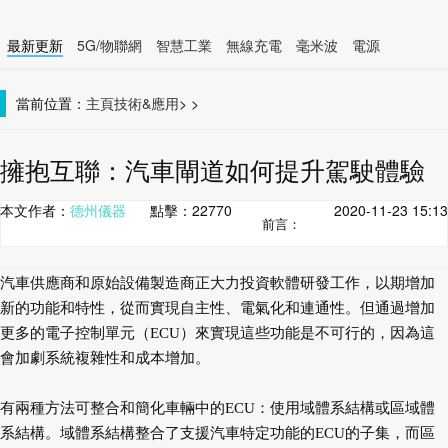
最新更新
5G/物聯網
智慧工業
無線充電
毫米波
電源
智慧裝置
無線連接
當前位置：
主頁
技術&應用
>
>
擁抱互聯：汽車閘道如何提升駕駛體驗
本文作者：
德州儀器
點擊：
22770
2020-11-23 15:13
前言：
汽車供應商和原始設備製造商正大力投資軟體研發工作，以期增加
新的功能和特性，從而實現自主性、電氣化和連通性。但通過增加
更多的電子控制單元（ECU）來實現這些功能是不可行的，因為這
會加劇系統複雜性和成本增加。
有兩種方法可整合和簡化車輛中的ECU：使用域體系結構或區域體
系結構。域體系結構整合了支援汽車特定功能的ECU的子集，而區