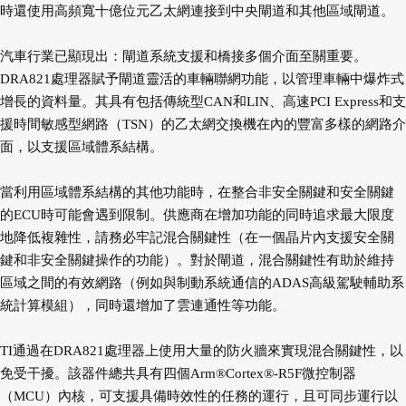
時還使用高頻寬十億位元乙太網連接到中央閘道和其他區域閘道。
汽車行業已顯現出：閘道系統支援和橋接多個介面至關重要。
DRA821處理器賦予閘道靈活的車輛聯網功能，以管理車輛中爆炸式
增長的資料量。其具有包括傳統型CAN和LIN、高速PCI Express和支
援時間敏感型網路（TSN）的乙太網交換機在內的豐富多樣的網路介
面，以支援區域體系結構。
當利用區域體系結構的其他功能時，在整合非安全關鍵和安全關鍵
的ECU時可能會遇到限制。供應商在增加功能的同時追求最大限度
地降低複雜性，請務必牢記混合關鍵性（在一個晶片內支援安全關
鍵和非安全關鍵操作的功能）。對於閘道，混合關鍵性有助於維持
區域之間的有效網路（例如與制動系統通信的ADAS高級駕駛輔助系
統計算模組），同時還增加了雲連通性等功能。
TI通過在DRA821處理器上使用大量的防火牆來實現混合關鍵性，以
免受干擾。該器件總共具有四個Arm®Cortex®-R5F微控制器
（MCU）內核，可支援具備時效性的任務的運行，且可同步運行以