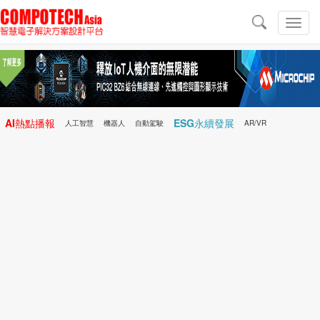
導
航
切
換
導
航
AI熱點播報
ESG永續發展
人工智慧
機器人
自動駕駛
AR/VR
Microchip
電子雜誌/e-Magazine
行動醫療