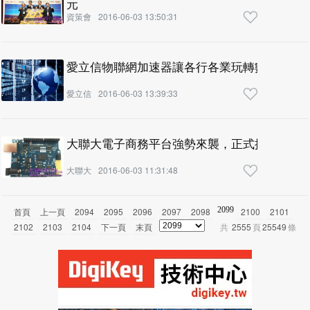
元
資策會
2016-06-03 13:50:31
愛立信物聯網加速器讓各行各業玩轉數據
愛立信
2016-06-03 13:39:33
大聯大電子商務平台強勢來襲，正式推出Intel® G
大聯大
2016-06-03 11:31:48
2099
首頁
上一頁
2094
2095
2096
2097
2098
2100
2101
2102
2103
2104
下一頁
末頁
共
2555
頁
25549
條