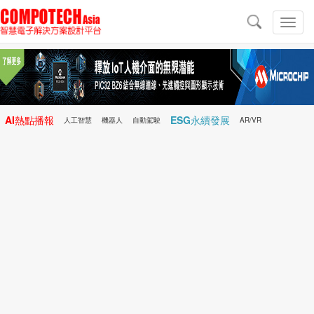
導
航
切
換
導
航
AI熱點播報
ESG永續發展
人工智慧
機器人
自動駕駛
AR/VR
Microchip
電子雜誌/e-Magazine
行動醫療