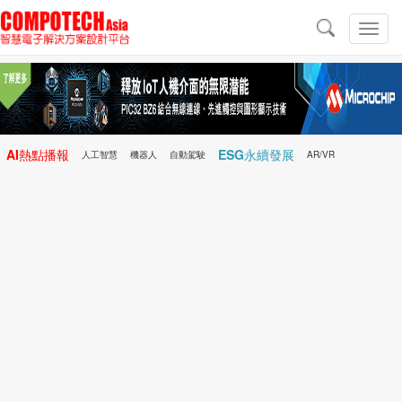
導
航
切
換
導
航
AI熱點播報
ESG永續發展
人工智慧
機器人
自動駕駛
AR/VR
Microchip
電子雜誌/e-Magazine
行動醫療