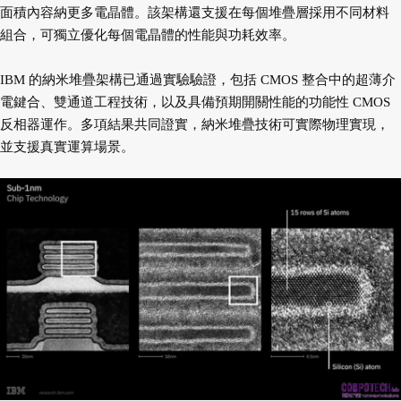
面積內容納更多電晶體。該架構還支援在每個堆疊層採用不同材料
組合，可獨立優化每個電晶體的性能與功耗效率。
IBM 的納米堆疊架構已通過實驗驗證，包括 CMOS 整合中的超薄介
電鍵合、雙通道工程技術，以及具備預期開關性能的功能性 CMOS
反相器運作。多項結果共同證實，納米堆疊技術可實際物理實現，
並支援真實運算場景。