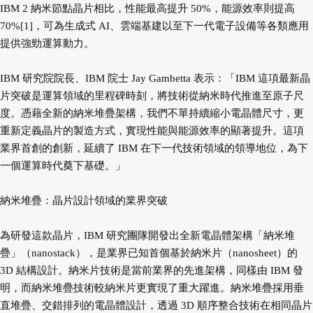
IBM 2 納米節點晶片相比，性能最高提升 50%，能源效率則提高
70%[1]，可為生成式 AI、雲端基建以至下一代電子設備等各類應用
提供強勁運算動力。
IBM 研究院院長、IBM 院士 Jay Gambetta 表示：「IBM 這項最新晶
片突破是運算領域的里程碑時刻，將技術從納米時代推進至原子尺
度。憑藉全新的納米堆疊架構，我們不單持續縮小電晶體尺寸，更
重新定義晶片的製造方式，實現性能與能源效率的顯著提升。這項
業界首創的創新，延續了 IBM 在下一代技術領域的領導地位，為下
一個運算時代奠下基礎。」
納米堆疊：晶片設計領域的業界突破
為研發這款晶片，IBM 研究團隊開發出全新電晶體架構「納米堆
疊」（nanostack），是業界已知首個基於納米片（nanosheet）的
3D 結構設計。納米片技術是當前業界的先進架構，同樣由 IBM 發
明，而納米堆疊技術較納米片更實現了重大躍進。納米堆疊採用垂
直堆疊、交錯排列的電晶體設計，透過 3D 順序整合技術在相同晶片