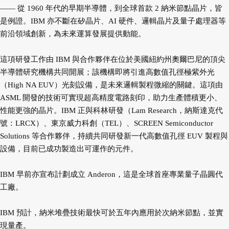
—— 從 1960 年代的早期半導體，到全球首款 2 納米節點晶片，皆
是例證。IBM 亦不斷在矽晶片、AI 硬件、邏輯晶片及量子處理器等
前沿領域創新，為未來運算發展提供動能。
這項研發工作由 IBM 與合作夥伴在位於美國紐約州奧爾巴尼的頂尖
半導體研究機構共同開展；該機構即將引進高數值孔徑極紫外光
（High NA EUV）光刻設備，是未來邏輯製程微縮的關鍵。這項由
ASML 開發的技術可實現超高精度電路刻印，助力生產體積更小、
性能更強的晶片。IBM 正與科林研發（Lam Research，納斯達克代
號：LRCX）、東京威力科創（TEL）、SCREEN Semiconductor
Solutions 等合作夥伴，持續共同研發新一代高數值孔徑 EUV 製程與
設備，目前已成功製造出可運作的元件。
IBM 早前亦宣布計劃成立 Anderon，這是全球首座專業量子晶圓代
工廠。
IBM 預計，納米堆疊技術最快可於五年內應用於次納米節點，並實
現量產。