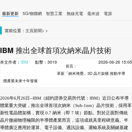
最新更新
5G/物聯網
智慧工業
無線充電
毫米波
電源
智慧裝置
無線連接
當前位置：
主頁
新聞
>
>
IBM 推出全球首項次納米晶片技術
本文作者：
IBM
點擊：
3019
2026-06-26 15:05
前言：
革新「納米堆疊」3D 晶片架構 推動半導
體產業未來十年發展
2026年6月26日--IBM（紐約證券交易所代號：IBM）近日公布半導
體業重大突破，推出全球首項次納米（Sub-1nm）晶片技術，採用革
新性電晶體架構，實現 0.7 納米（即 7 埃）節點。對於正面對傳統
晶片微縮物理極限的半導體產業而言，這項成就具里程碑意義。半
導體廣泛應用於運算、電子設備、通訊設備、運輸系統及關鍵基建