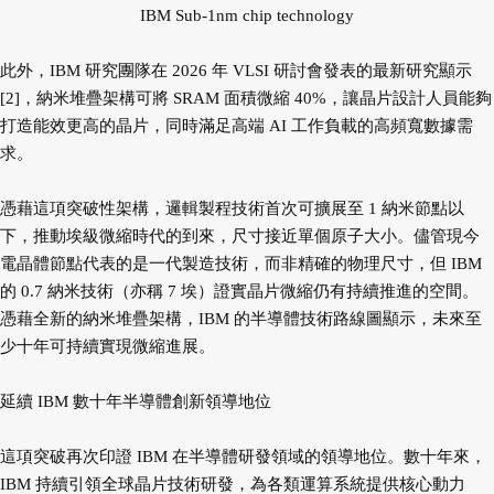
IBM Sub-1nm chip technology
此外，IBM 研究團隊在 2026 年 VLSI 研討會發表的最新研究顯示
[2]，納米堆疊架構可將 SRAM 面積微縮 40%，讓晶片設計人員能夠
打造能效更高的晶片，同時滿足高端 AI 工作負載的高頻寬數據需
求。
憑藉這項突破性架構，邏輯製程技術首次可擴展至 1 納米節點以
下，推動埃級微縮時代的到來，尺寸接近單個原子大小。儘管現今
電晶體節點代表的是一代製造技術，而非精確的物理尺寸，但 IBM
的 0.7 納米技術（亦稱 7 埃）證實晶片微縮仍有持續推進的空間。
憑藉全新的納米堆疊架構，IBM 的半導體技術路線圖顯示，未來至
少十年可持續實現微縮進展。
延續 IBM 數十年半導體創新領導地位
這項突破再次印證 IBM 在半導體研發領域的領導地位。數十年來，
IBM 持續引領全球晶片技術研發，為各類運算系統提供核心動力