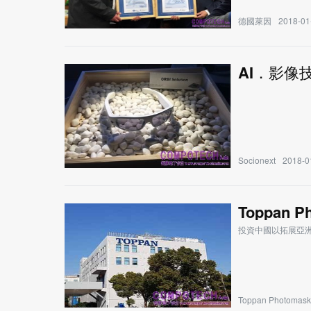
德國萊因
2018-01
AI．影像技
Socionext
2018-0
Toppan
投資中國以拓展亞
Toppan Photomask