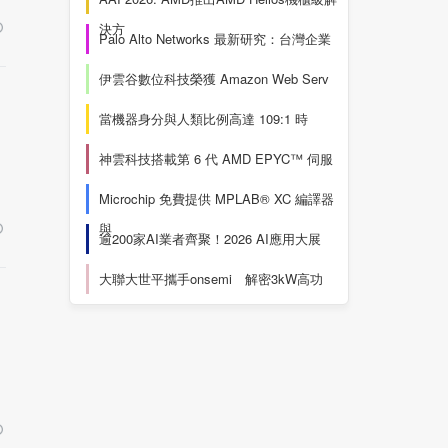
決方
Palo Alto Networks 最新研究：台灣企業
伊雲谷數位科技榮獲 Amazon Web Serv
當機器身分與人類比例高達 109:1 時
神雲科技搭載第 6 代 AMD EPYC™ 伺服
Microchip 免費提供 MPLAB® XC 編譯器
與
逾200家AI業者齊聚！2026 AI應用大展
大聯大世平攜手onsemi 解密3kW高功