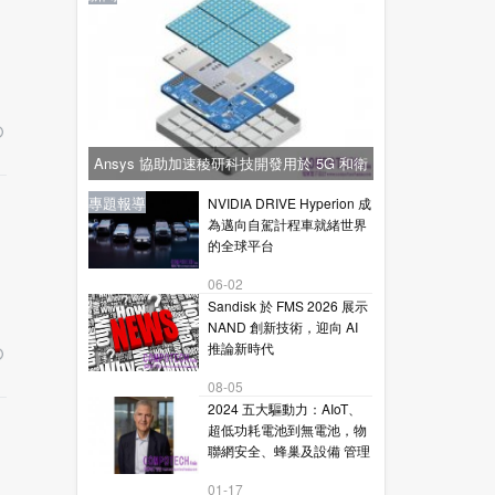
Ansys 協助加速稜研科技開發用於 5G 和衛
星通訊的下一代毫米波技術
新聞
新聞
專題報導
新聞
專題報導
NVIDIA DRIVE Hyperion 成
為邁向自駕計程車就緒世界
的全球平台
06-02
Sandisk 於 FMS 2026 展示
NAND 創新技術，迎向 AI
推論新時代
08-05
2024 五大驅動力：AIoT、
超低功耗電池到無電池，物
聯網安全、蜂巢及設備 管理
01-17