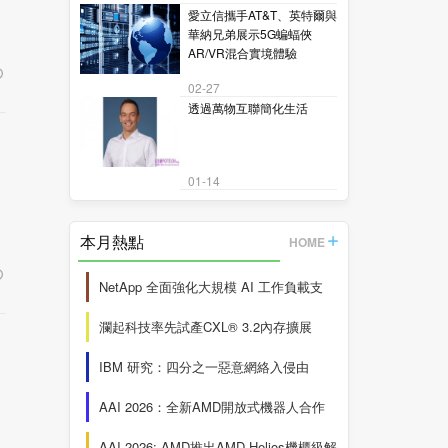
愛立信攜手AT&T、英特爾與
華納兄弟展示5G蝙蝠俠
AR/VR混合實境體驗
02-27
透過萬物互聯簡化生活
01-14
本月熱點
HOME
NetApp 全面強化大規模 AI 工作負載支
瀾起科技率先試產CXL® 3.2內存擴展
IBM 研究：四分之一惡意網絡入侵由
AAI 2026：全新AMD開放式機器人合作
AAI 2026: AMD推出AMD Helios機櫃級解