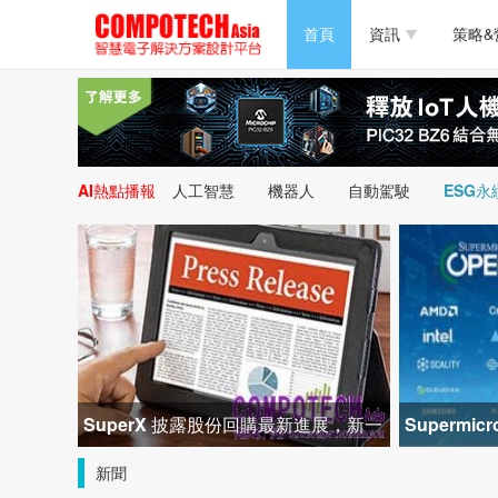
半導體/零組件
首頁
資訊
策略&
PC/周邊
半導體/零組件
新能源
PC/周邊
AI熱點播報
人工智慧
機器人
自動駕駛
ESG永
新能源
SuperX 披露股份回購最新進展，新一
Superm
輪迴購落地堅定長期價值成長
峰會匯聚 2
新聞