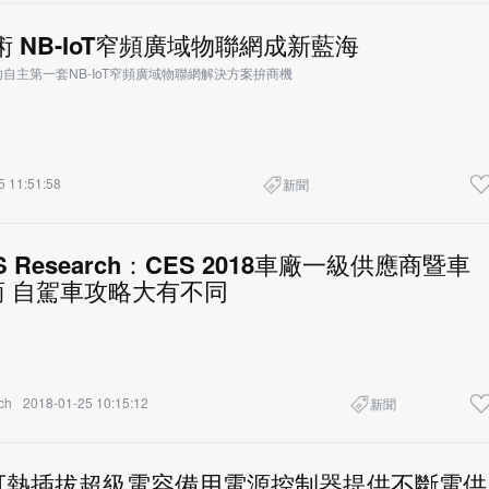
檻享有高
術 NB-IoT窄頻廣域物聯網成新藍海
自主第一套NB-IoT窄頻廣域物聯網解決方案拚商機
5 11:51:58
新聞
ES Research：CES 2018車廠一級供應商暨車
 自駕車攻略大有不同
ch
2018-01-25 10:15:12
新聞
5V 可熱插拔超級電容備用電源控制器提供不斷電供