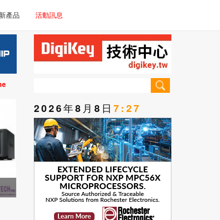
電子/車載系統
新產品
活動訊息
技術
電子/車載系統
理器/微控制器
技術
儀器
ne
理器/微控制器
2026年8月8日
7:27
儀器
手門