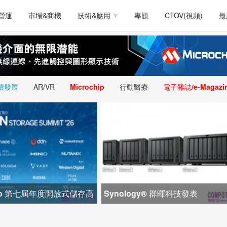
測試量測
通訊/網路
智慧設計
電源技術
汽車
營運
市場&商機
技術&應用
專題
CTOV(視頻)
最
軟體/工具
醫療電子
醫療電子
通訊&網路
介面
測試量測
通訊/網路
智慧設計
電源技術
汽車
人工智慧
安防監控
類比技術
LED/照明技術
微處
軟體/工具
醫療電子
醫療電子
通訊&網路
介面
嵌入技術
感測技術
量測
續發展
AR/VR
Microchip
行動醫療
電子雜誌/e-Magazi
人工智慧
安防監控
類比技術
LED/照明技術
微處
智慧型視覺影像/監
嵌入技術
感測技術
量測
控技術
智慧型視覺影像/監
控技術
icro 第七屆年度開放式儲存高
Synology® 群暉科技發表
1 間生態系統合作夥
DiskStation neo+ 系列，以低入