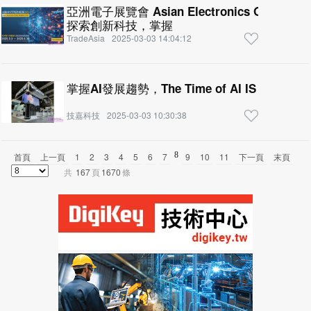
亞洲電子展覽會 Asian Electronics Online Ex
探索創新科技，掌握
TradeAsia
2025-03-03 14:04:12
掌握AI發展趨勢，The Time of AI IS NOW
技嘉科技
2025-03-03 10:30:38
8
首頁
上一頁
1
2
3
4
5
6
7
9
10
11
下一頁
末頁
共
167
頁
1670
條