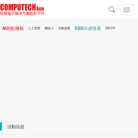
導
航
切
換
導
AI熱點播報
ESG永續發展
航
人工智慧
機器人
自動駕駛
AR/VR
Microchip
電子雜誌/e-Magazine
行動醫療
活動訊息