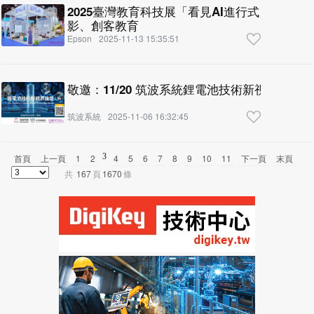
2025臺灣教育科技展「看見AI進行式」盛大開幕
影、創客教育
Epson
2025-11-13 15:35:51
敬邀：11/20 筑波系統鋰電池技術新視界論壇
筑波系統
2025-11-06 16:32:45
3
首頁
上一頁
1
2
4
5
6
7
8
9
10
11
下一頁
末頁
共
167
頁
1670
條