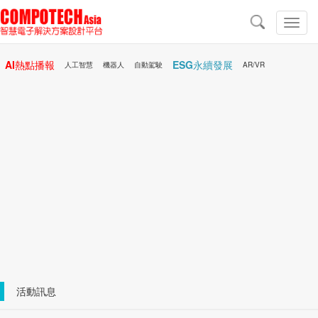
導
航
切
換
導
AI熱點播報
ESG永續發展
航
人工智慧
機器人
自動駕駛
AR/VR
Microchip
電子雜誌/e-Magazine
行動醫療
活動訊息