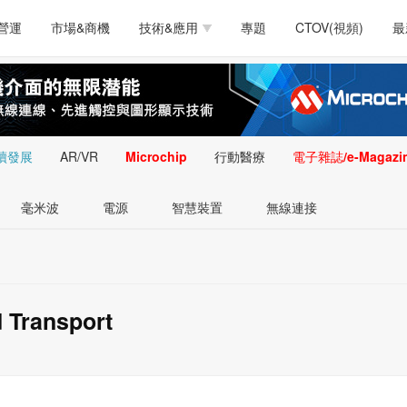
測試量測
通訊/網路
智慧設計
電源技術
汽車
營運
市場&商機
技術&應用
專題
CTOV(視頻)
最
軟體/工具
醫療電子
醫療電子
通訊&網路
介面
測試量測
通訊/網路
智慧設計
電源技術
汽車
人工智慧
安防監控
類比技術
LED/照明技術
微處
軟體/工具
醫療電子
醫療電子
通訊&網路
介面
嵌入技術
感測技術
量測
續發展
AR/VR
Microchip
行動醫療
電子雜誌/e-Magazi
人工智慧
安防監控
類比技術
LED/照明技術
微處
智慧型視覺影像/監
毫米波
電源
智慧裝置
無線連接
嵌入技術
感測技術
量測
控技術
智慧型視覺影像/監
控技術
d Transport