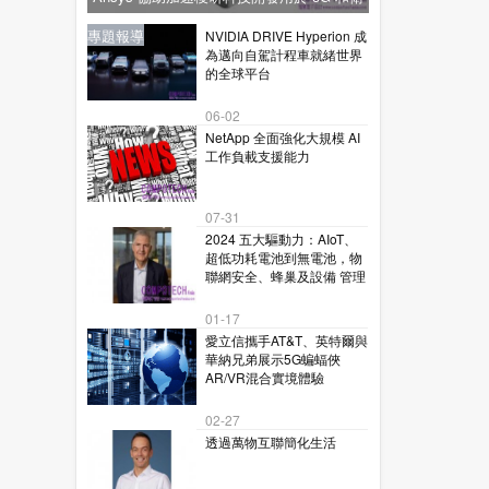
星通訊的下一代毫米波技術
新聞
新聞
專題報導
新聞
專題報導
NVIDIA DRIVE Hyperion 成
為邁向自駕計程車就緒世界
的全球平台
06-02
NetApp 全面強化大規模 AI
工作負載支援能力
07-31
2024 五大驅動力：AIoT、
超低功耗電池到無電池，物
聯網安全、蜂巢及設備 管理
01-17
愛立信攜手AT&T、英特爾與
華納兄弟展示5G蝙蝠俠
AR/VR混合實境體驗
02-27
透過萬物互聯簡化生活