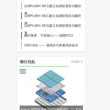
以MPLAB® MCC建立並調校電容式觸控
專
以MPLAB® MCC建立並調校電容式觸控
專
以MPLAB® MCC建立並調校電容式觸控
專
觸控無界，可靠隨心——揭開PIC3
DSA1500 —— 適用於汽車應用的低功
欄目熱點
HOME
新聞
Ansys 協助加速稜研科技開發用於 5G 和衛