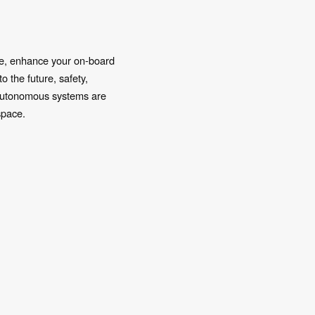
te, enhance your on‑board
 the future, safety,
d autonomous systems are
space.