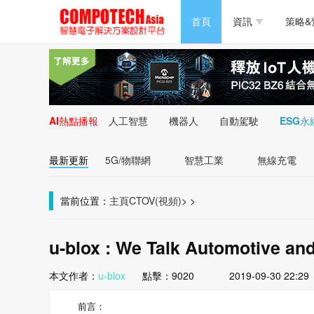
半導體/零組件
首頁
資訊
策略&
PC/周邊
半導體/零組件
新能源
PC/周邊
AI熱點播報
人工智慧
機器人
自動駕駛
ESG永
新能源
最新更新
5G/物聯網
智慧工業
無線充電
當前位置：
主頁
CTOV(視頻)
>
>
u-blox : We Talk Automotive an
本文作者：
u-blox
點擊：
9020
2019-09-30 22:29
前言：