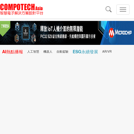
導
航
切
換
導
航
AI熱點播報
ESG永續發展
人工智慧
機器人
自動駕駛
AR/VR
Microchip
電子雜誌/e-Magazine
行動醫療