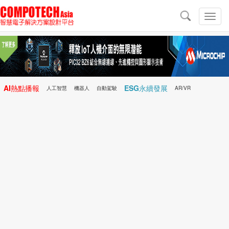
導
航
切
換
導
航
AI熱點播報
ESG永續發展
人工智慧
機器人
自動駕駛
AR/VR
Microchip
電子雜誌/e-Magazine
行動醫療