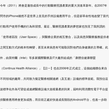
今年（
2011
）將會是蓬勃成長中的行動醫療照護產業的重大演進革新年。在
2007
年
問市的
iPhone
雖然不是世界上首見的手持設備應用平台，但是卻革命性地改變了當代
行動用戶使用手機的行為和習慣。最近，醫療照護產業的夢想家也預見了我所謂的
「使用者區段（
U
ser
S
pace
）」與醫療企業的相互整合，以及病患與醫療服務提供者
之間互動方式的根本性轉變，甚至未來病患有可能取回對他們自身健康的主導權。此
外，由英特爾（
Intel
）等多家國際醫療及
IT
大廠所組成的「康體佳健康聯盟
（
Continua Health Alliance
）」【註一】也在
2006
年正式成立，這個組織聯合來自
不同領域的廠商，共同致力擬定醫療相關連網（及互連）設備的標準規範。我預估這
波標準化作為可望促成連網醫療設備大規模量產的到來，屆時利用消費性電子平台提
供醫療應用將會更加成熟，而目前正處於快速成長階段的
Android
平台，也進一步助