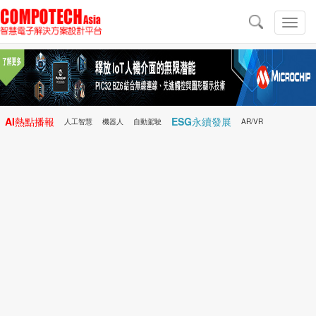
導
航
切
換
導
航
AI熱點播報
ESG永續發展
人工智慧
機器人
自動駕駛
AR/VR
Microchip
電子雜誌/e-Magazine
行動醫療