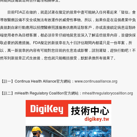
目前
FDA
正在做的，就是試著在擬定的規章中盡可能納入任何看起來「疑似」會
導致醫療設備不安全或無法有效運作的威脅性事物。所以，如果你是在這個產業中負
責規劃自家行動應用以招攬醫療照護服務供應商這類客戶，亦或直接鎖定病患這類終
端使用者作為目標客層，都必須非常仔細地留意並深入了解這些規章內容，並儘快採
取必要的因應措施。
FDA
擬定的新規章在九十日評估期間內都還只是一份草案，所
以，萬一新規章的內容有可能對您目前的生意造成影響，請別遲疑，趕快行動吧！不
然等到新規章正式生效後，您也就只能概括接受，默默承擔所有後果了。
【註一】
Continua Health Alliance
官方網站：
www.continuaalliance.org
【註二】
mHealth Regulatory Coalition
官方網站：
mhealthregulatorycoalition.org