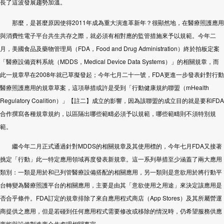
長了這波發展趨勢加溫。
那麼，是甚麼原因使得
2011
年成為重大演進革新年？很顯然地，在醫療照護應用
與消費性電子平台共生共存之際，就必須有相對應的監管措施來予以規範。今年二
月，美國食品及藥物管理局（
FDA
，
Food and Drug Administration
）終於拍板定案
「醫療設備資料系統（
MDDS
，
Medical Device Data Systems
）」的相關規章，而
此一規章早在
2008
年就已草擬發起；今年七月二十一號，
FDA
更進一步發表針對行動
醫療照護應用的規章草案，這項舉措或許是受到「行動健康規約聯盟（
mHealth
Regulatory Coalition
）」【註二】成立的影響，因為該聯盟的成立目的就是要和
FDA
合作撰寫各種規章規約，以區隔出哪些範疇必須予以規範，哪些範疇則不須特別規
範。
繼今年二月正式通過針對
MDDS
的相關規章及其使用標的，今年七月
FDA
又接著
挑定「行動」此一特定應用領域再度發表新規章。這一系列舉措至少涵蓋了兩大應用
類別：一類是用於和已列管醫療設備搭配的相關應用，另一類則是意欲用於將行動平
台轉變為醫療照護平台的相關應用，主要是由其「意欲使用之用途」來決定該應用是
否合乎條件。
FDA
訂定的規章排除了來自應用程式商店（
App Stores
）及其所屬營運
商提供之應用，但是若碰到任何應用程式需要修改或移除的情況時，仍希望服務供應
商能與設備製造商合作處理相關事宜。