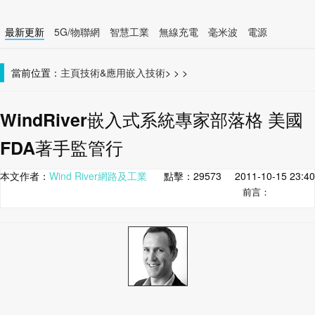
最新更新
5G/物聯網
智慧工業
無線充電
毫米波
電源
智慧裝置
無線連接
當前位置：
主頁
技術&應用
嵌入技術
>
>
>
WindRiver嵌入式系統專家部落格 美國
FDA著手監管行
本文作者：
Wind River網路及工業
點擊：
29573
2011-10-15 23:40
前言：