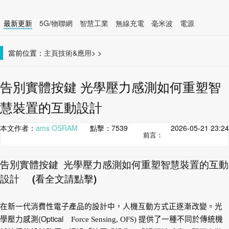
最新更新
5G/物聯網
智慧工業
無線充電
毫米波
電源
智慧裝置
無線連接
當前位置：
主頁
技術&應用
>
>
告別實體按鍵 光學壓力感測如何重塑智
慧裝置的互動設計
本文作者：
ams OSRAM
點擊：
7539
2026-05-21 23:24
前言：
告別實體按鍵
光學壓力感測如何重塑智慧裝置的互動
設計 (看全文請點擊)
在新一代消費性電子產品的設計中，人機互動方式正逐漸改變。光
(Optical
學壓力感測
Force Sensing, OFS)
提供了一種不同於傳統機