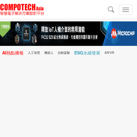
導
航
切
換
導
航
AI熱點播報
ESG永續發展
人工智慧
機器人
自動駕駛
AR/VR
Microchip
電子雜誌/e-Magazine
行動醫療