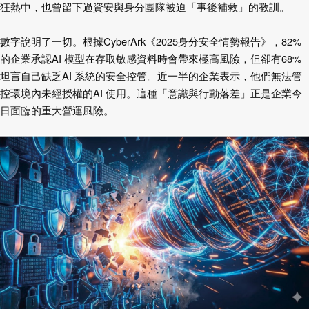
狂熱中，也曾留下過資安與身分團隊被迫「事後補救」的教訓。
數字說明了一切。根據
CyberArk
《
2025
身分安全情勢報告》，
82%
的企業承認
AI
模型在存取敏感資料時會帶來極高風險，但卻有
68%
坦言自己缺乏
AI
系統的安全控管。近一半的企業表示，他們無法管
控環境內未經授權的
AI
使用。這種「意識與行動落差」正是企業
今
日面臨的重大營運風險。