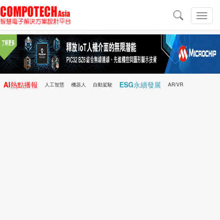
導
航
切
換
導
航
AI熱點播報
ESG永續發展
人工智慧
機器人
自動駕駛
AR/VR
Microchip
電子雜誌/e-Magazine
行動醫療