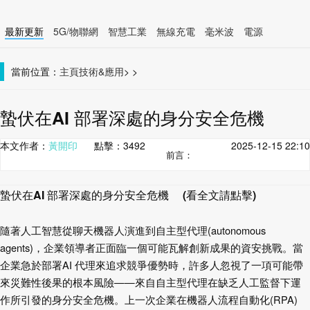
最新更新
5G/物聯網
智慧工業
無線充電
毫米波
電源
智慧裝置
無線連接
當前位置：
主頁
技術&應用
>
>
蟄伏在AI 部署深處的身分安全危機
本文作者：
黃開印
點擊：
3492
2025-12-15 22:10
前言：
蟄伏在
AI
部署深處的身分安全危機 (看全文請點擊)
隨著人工智慧從聊天機器人演進到自主型代理
(autonomous
agents)
，企業領導者正面臨一個可能瓦解創新成果的資安挑戰。當
企業急於部署
AI
代理來追求競爭優勢時，許多人忽
視了一項可能帶
來災難性後果的根本風險——來自自主型代理在缺乏人工監督下運
作所引發的身分安全危機。上一次企業在機器人流程自動化
(RPA)