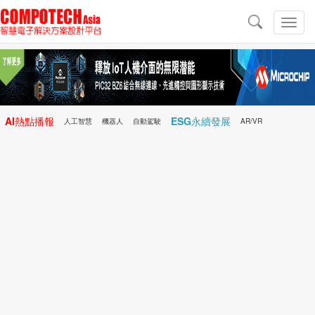
導
航
切
換
導
航
AI熱點播報
ESG永續發展
人工智慧
機器人
自動駕駛
AR/VR
Microchip
電子雜誌/e-Magazine
行動醫療