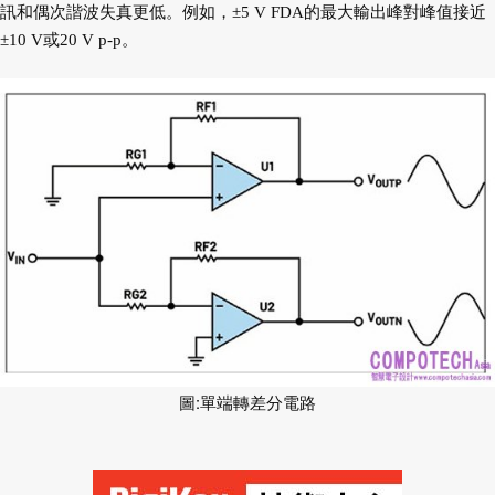
訊和偶次諧波失真更
低。例如，±5 V FDA的最大輸出峰對峰值接
近
±10 V或20 V p-p。
圖:單端轉差分電路