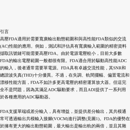
引言
高壓FDA適用於需要寬廣輸出動態範圍和
與高性能FDA類似的交流
(AC)性能的應用。
例如，測試和評估具有寬廣輸入範圍的精密資
料
擷取訊號鏈可能需要高壓FDA。由於電源電
壓較小，目前大多數
FDA的輸出電壓範圍一
般都很有限。FDA適合用於驅動高性能ADC
的輸入，後者通常需要單電源。FDA具有卓越
交流性能，其SNR和
總諧波失真(THD)十分
優異。不過，在失調、軌間擺幅、偏置電流和
漂移性能方面，FDA不如許多更高電壓的精密
運算放大器。但這完
全不是問題，因為其滿足
ADC驅動要求，而且ADI提供了一系列用
於各
種應用的ADC驅動器。
FDA支援單端或差分輸入，具有增益，並
提供差分輸出，其共模通
常可透過輸出共模輸
入接腳(VOCM)進行調整(見圖1)。FDA的優
勢在
於擁有更大的輸出動態範圍，最大輸出是
輸出軌的兩倍，並且其雜