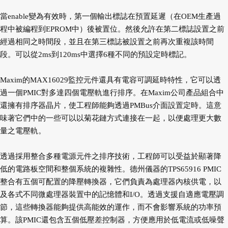
當enable變為有效時，第一個輸出標誌在預置延遲（在OEM生產過
程中被編程到EPROM中）後被置位。然後允許在第二標誌設置之前
經過相同之時間段，並且在第三標誌被設置之前再次重複該時間
段。可以從2ms到120ms中選擇6種不同的預設定時標記。
Maxim的MAX16029監控元件還具有電容可調延時特性，它可以透
過一個PMIC對多達四個電壓軌進行排序。在Maxim公司產品組合中
還擁有排序器晶片，使工程師能夠透過PMBus介面設置定時。這意
味著它們中的一些可以以菊花鏈方式連接在一起，以便處理更大數
量之電壓軌。
透過採用整合多種電源元件之排序技術，工程師可以受益於顯著降
低的電路板空間和整個系統的複雜性。德州儀器的TPS65916 PMIC
整合有五個可配置的降壓轉換器，它們負責為處理器內核供電，以
及各式不同微處理器裝置中的記憶體和I/O。透過支援自適應電壓調
節，這些轉換器能夠提供高能效的運作，而不會影響系統的功率預
算。該PMIC還包含五個低壓差控制器，方便應用於低電流或低噪聲