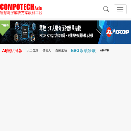
導
航
切
換
導
航
AI熱點播報
ESG永續發展
人工智慧
機器人
自動駕駛
AR/VR
Microchip
電子雜誌/e-Magazine
行動醫療