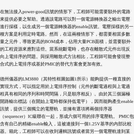
在無法接入power-good訊號的情形下，工程師可能需要額外的電路
來提供必要之幫助。透過該電路可以對一個電源轉換器之輸出電壓
進行採樣，以生成另一個電源轉換器的enable訊號。電壓採樣的另一
種方案是利用定時電路。然而，在這兩種情形下，都需要相當多數
量之元件，導致更高的BOM成本，佔用大量PCB面積，並需要額外
的工程資源來應對這些。當系統斷電時，也存在離散式元件出現反
向上電排序的問題。與採用離散式方法相比，工程師可能會發現整
合式的上電排序或基於PMIC的替代方案會更加有效。
德州儀器的LM3880（其特性框圖如圖1所示）能夠提供一種直接的
實現方式，可以指定用於上電排序控制（元件的斷電過程與上電過
程具有相同的序列和時間間隔，只是順序相反）。由於其三個漏極
開路輸出標誌（在開始上電時都保持低電平），因而能夠產生enable
訊號，提供三個獨立的電壓軌，並擁有選項將兩個排序器
（sequencer）IC級聯在一起，形成六個可用的排序電壓軌。 PMIC包
含有自己的精確enable輸入，這被連接到一個1.25V基準的內部比較
器。籍此，工程師可以在收到邏輯訊號或者當另一個電壓軌達到某