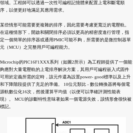
領域。工程師可以透過一次性可編程記憶體來配置上電和斷電順
序，以便更好地滿足其應用需求。
某些情形可能需要更複雜的排序，因此需要考慮更寬泛的電壓軌。
在這種情形下，開啟和關閉排序必須以更高的精密度進行管理，指
定一個簡單的排序器或通用PMIC可能不夠，所需要的是微控制器單
元（MCU）之完整用戶可編程能力。
Microchip的PIC16F1XXX系列（如圖2所示）為工程師提供了一個能
夠應對大量電壓軌的上電排序解決方案，其用戶可編程嵌入式固件
可用於定義所需的定時，該元件還為設置power- good標準以及上升
和下降階段提供了充足的準備。 10位元類比 - 數位轉換器將每個電
源軌數位化16次，然後運算平均值（以便可以準確評測性能表
現）。 MCU的診斷特性意味著如果一個電源失效，該情形會很快被
標記。