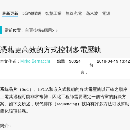
最新更新
5G/物聯網
智慧工業
無線充電
毫米波
電源
智慧裝置
無線連接
當前位置：
主頁
技術&應用
>
>
憑藉更高效的方式控制多電壓軌
本文作者：
Mirko Bernacchi
點擊：
30024
2018-04-19 13:42
前
言：
系統晶片（SoC）、FPGA和嵌入式模組的各式電壓軌以正確之順序
上電其過程可能非常複雜，因此工程師需要選定一個恰當的解決方
案。如下文所述，現代排序（sequencing）技術有許多方法可以幫助
簡化該項任務。
簡介：