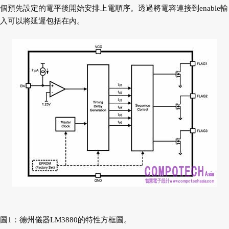
個預先設定的電平後開始安排上電順序。透過將電容連接到enable輸
入可以將延遲包括在內。
圖1：德州儀器LM3880的特性方框圖。