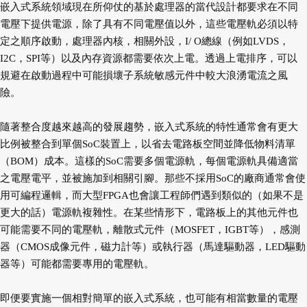
嵌入式系統領域現在所仰仗的基於處理器的當代設計都要求在不同
電壓下提供電源，除了具有不同電壓值以外，這些電壓軌必須以特
定之順序啟動，處理器內核，相關外設，I/ O總線（例如LVDS，
I2C，SPI等）以及內存資源都需要依次上電。透過上電排序，可以
規避在啟動過程中可能損壞子系統敏感元件中較大浪湧電流之風
險。
隨著整合度越來越高的發展趨勢，嵌入式系統的特性通常會有更大
比例被整合到單個SoC裝置上，以省去電路板空間並降低物料清單
（BOM）成本。這樣的SoC需要多個電源軌，每個電源軌具備適當
之電壓電平，並被施加到相關引腳。那些不採用SoC的廠商通常會使
用可編程邏輯，而大型FPGA也會讓工程師們遇到類似的（如果不是
更大的話）電源軌複雜性。在某些情形下，電路板上的其他元件也
可能需要不同的電壓軌，離散式元件（MOSFET，IGBT等），感測
器（CMOS成像元件，磁力計等）或執行器（馬達驅動器，LED驅動
器等）可能都需要專用的電壓軌。
即便要實施一個相對簡單的嵌入式系統，也可能有相當數量的電壓