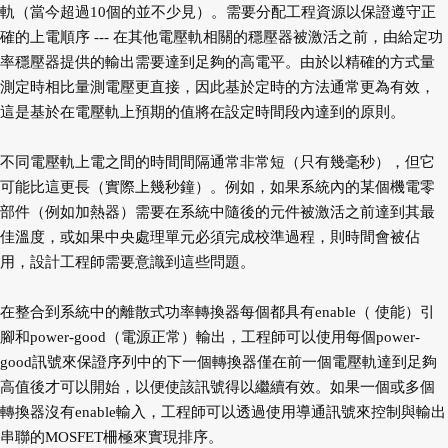
軌（當今超過10個的並不少見）。需要分配工程資源以保證遵守正
確的上電順序 --- 在其他電壓軌相關的穩壓器被激活之前，由給定功
率穩壓器提供的輸出需要達到足夠的高電平。由於以精確的方式量
測定時相比量測電壓更直接，因此基於定時的方法通常更為有效，
這是基於在電壓軌上預期的值將在設定時間段內達到的原則。
不同電壓軌上電之間的時間間隔通常非常短（只有幾毫秒），但它
可能比這更長（實際上幾秒鐘）。例如，如果系統內的某個機電零
部件（例如加熱器）需要在系統中隨後的元件被激活之前達到其最
佳溫度，或如果中央處理單元必須完成校準過程，則時間會被佔
用，設計工程師需要意識到這些問題。
在整合到系統中的離散式功率轉換器每個都具有enable（ 使能）引
腳和power-good（電源正常）輸出，工程師可以使用每個power-
good訊號來保證序列中的下一個轉換器僅在前一個電壓軌達到足夠
高值後才可以開始，以便使該訊號得以繼續有效。如果一個或多個
轉換器沒有enable輸入，工程師可以透過使用導通訊號來控制與輸出
串聯的MOSFET柵極來實現排序。