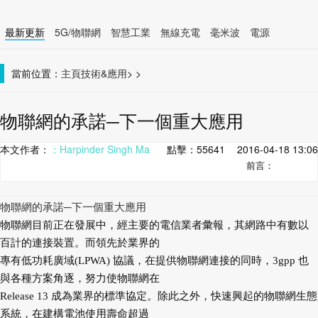
最新更新
5G/物聯網
智慧工業
無線充電
毫米波
電源
智慧裝置
無線連接
當前位置：
主頁
技術&應用
>
>
物聯網的承諾─下一個重大應用
本文作者：
：Harpinder Singh Ma
點擊：
55641
2016-04-18 13:06
前言：
物聯網的承諾─下一個重大應用
物聯網目前正在發展中，經主要的電信業者彙報，其網路中有數以
百計的連接裝置。而領先於業界的
專有低功耗廣域(LPWA) 協議，在提供物聯網連接的同時，3gpp 也
與各種方案角逐，努力使物聯網在
Release 13 成為業界的標準協定。除此之外，快速興起的物聯網生態
系統，在建構電池使用壽命超過