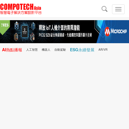
導
航
切
換
導
航
AI熱點播報
ESG永續發展
人工智慧
機器人
自動駕駛
AR/VR
Microchip
電子雜誌/e-Magazine
行動醫療