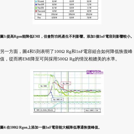
圖3:提高Rgon能降低EMI，但會對功耗產生不利影響。添加1個1nF電容則影響較小。
另一方面，圖4和5則表明了100Ω Rg和1nF電容組合如何降低恢復峰
值，從而將EMI降至可與採用500Ω Rg的情況相媲美的水準。
圖4:在100Ω Rgon上添加一個1nF電容能大幅降低導通恢復峰值。