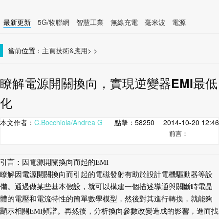
最新更新
5G/物聯網
智慧工業
無線充電
毫米波
電源
智慧裝置
無線連接
當前位置：
主頁
技術&應用
>
>
瞭解電源開關換向，實現逆變器EMI最低
化
本文作者：
C.Bocchiola/Andrea G
點擊：
58250
2014-10-20 12:46
前言：
引言：因電源開關換向而起的EMI
瞭解因電源開關換向而引起的電磁發射有助於設計電機驅動器等設
備。通過做某些基本假設，就可以構建一個描述導通與關斷時電晶
體的電壓和電流特性的簡單數學模型，然後對其進行轉換，就能夠
顯示相關EMI頻譜。再然後，分析換向參數改變造成的影響，進而找