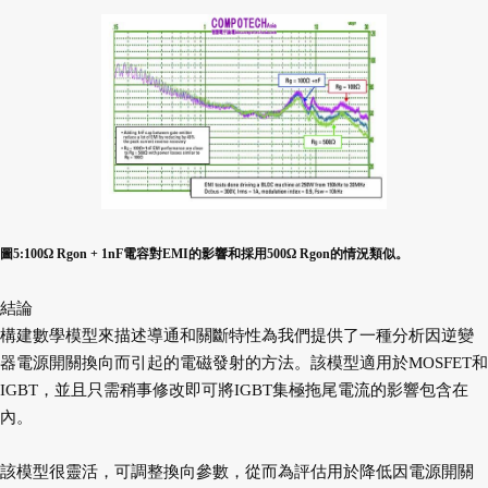
圖5:100Ω Rgon + 1nF電容對EMI的影響和採用500Ω Rgon的情況類似。
結論
構建數學模型來描述導通和關斷特性為我們提供了一種分析因逆變
器電源開關換向而引起的電磁發射的方法。該模型適用於MOSFET和
IGBT，並且只需稍事修改即可將IGBT集極拖尾電流的影響包含在
內。
該模型很靈活，可調整換向參數，從而為評估用於降低因電源開關