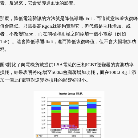
素。反過來，它會受導通di/dt的影響。
那麼，降低電流雜訊的方法就是降低導通di/dt，而這就意味著恢復峰
值會降低。只需提高Rgon就能夠實現它，但代價是功耗增加。或
者，不改變Rgon，而在閘極和射極之間添加一個小電容（例如
1nF）。這會降低導通di/dt，進而降低恢復峰值，但不會大幅增加功
耗。
圖3對比了向電機負載提供1.5A電流的三相IGBT逆變器的實測功率
損耗，結果表明將Rg增至500Ω會顯著增加功耗，而在100Ω Rg上添
加一個1nF電容對逆變器損耗的影響卻很小。