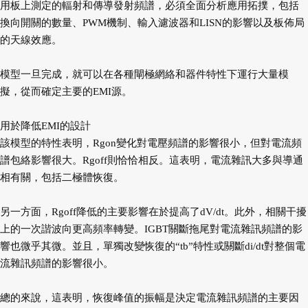
用板上測定的輻射和傳導發射頻譜，必須全面分析應用拓撲，包括
換向開關的數量、PWM機制、輸入濾波器和LISN的影響以及板佈局
的天線效應。
模型一旦完成，就可以在各種閘極網絡和器件特性下運行大量模
擬，從而確定主要的EMI源。
用於降低EMI的設計
該模型的特性表明，Rgon變化對電壓頻譜的影響很小，但對電流頻
譜包絡影響很大。Rgoff則恰恰相反。這表明，電流雜訊大多與導通
相有關，包括二極體恢復。
另一方面，Rgoff降低的主要影響在於提高了dV/dt。此外，相關干擾
上的一次諧波向更高頻率轉變。IGBT關斷拖尾對電流雜訊頻譜的影
響也微乎其微。並且，單獨改變恢復的“tb”特性或關斷di/dt對整個電
流雜訊頻譜的影響很小。
總的來說，這表明，恢復峰值的振幅是決定電流雜訊頻譜的主要因