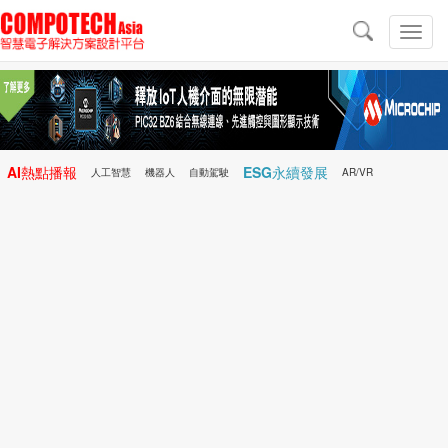
導
航
切
換
導
航
AI熱點播報
ESG永續發展
人工智慧
機器人
自動駕駛
AR/VR
Microchip
電子雜誌/e-Magazine
行動醫療