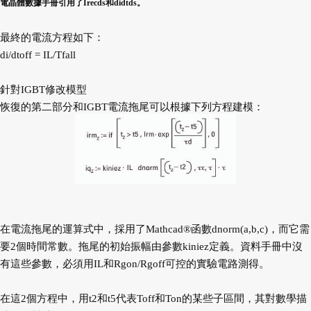
電晶體數據手冊引用了Irecds和didtds。
最終的電流方程如下：
di/dtoff = IL/Tfall
針對IGBT修改模型
恢復的第二部分和IGBT電流拖尾可以根據下列方程建模：
在電流拖尾的運算式中，採用了Mathcad®函數dnorm(a,b,c)，而它需
要2個時間常數。拖尾的初始振幅由參數kiniez定義。資料手冊中沒
有這些參數，必須用IL和Rgon/Rgoff可控的實驗電路測得。
在這2個方程中，用t2和t5代表Toff和Ton的某些子區間，其對數學描