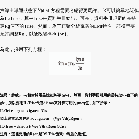
推導出導通狀態下的di/dt方程需要考慮得更周詳。它可以簡單地近似
為IL/Trise，其中Trise由資料手冊給出。可是，資料手冊規定的是特
定Rg值下的Trise。然而，為了正確分析電路的EMI特性，該模型要
允許調整Rg，以便改變di/dt {on}。
為此，採用下列方程：
注釋：參數gmeq相當於電晶體的跨導 (gfe) 。然而，資料手冊引用的是特定Ice值下的
gfe，所以要用IL/Trise代替didton來計算可用的gmeq值，如下所示：
IL/Trise = gmeq x igateon/Ciss
如上述電流方程所示，Igateon = (Vge-Vth)/Rgon：
IL/Trise = gmeq x ((Vge-Vth)/Rgon )/Ciss
注釋：這裡要用的Rgon是DS Trise聲明中報告的數值。