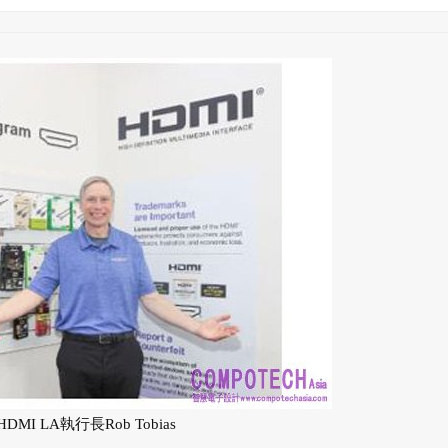
DMI LA執行長Rob Tobias