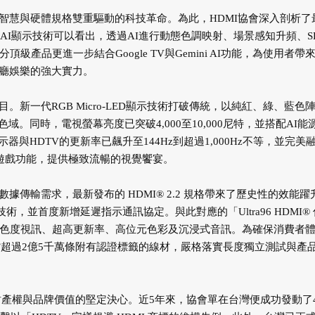
慧與硬體規格雙重驅動的科技革命。為此，HDMI協會深入剖析了
的AI顯示技術可以看出，透過AI進行動態色調映射、場景感知升頻、S
產品更進一步結合Google TV與Gemini AI功能，為使用者帶
客廳娛樂的強大實力。
一代RGB Micro-LED顯示技術打破傳統，以純紅、綠、藍色
0色域。同時，電視螢幕亮度已突破4,000至10,000尼特，並搭配AI能
HDTV的更新率已飆升至144Hz到超過1,000Hz不等，並完美
遊戲功能，提供極致流暢的視覺饗宴。
大的數據傳輸需求，最新發布的 HDMI® 2.2 規格帶來了歷史性的效能躍
術，並首度新增延遲指示通訊協定。與此對應的「Ultra96 HDMI®
全色度視訊、超高更新率、高位元色彩及沉浸式音訊。為確保消費者
出貨超過2億5千萬條附有認證標籤的線材，嚴格落實長度獨立測試與產
財產權與品牌價值的堅定決心。近5年來，協會單在台灣便成功發動了4