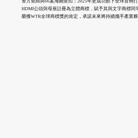
警方查緝與66案海關查扣；2025年更成功創下全球首例打
HDMI公頭與母座註冊為立體商標，賦予其與文字商標同等
榮獲WTR全球商標獎的肯定，承諾未來將持續攜手產業