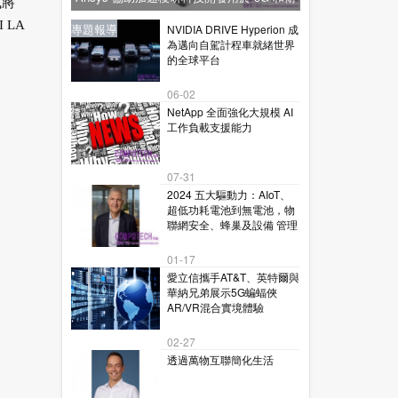
式將
星通訊的下一代毫米波技術
LA
新聞
新聞
專題報導
新聞
專題報導
NVIDIA DRIVE Hyperion 成
為邁向自駕計程車就緒世界
的全球平台
06-02
NetApp 全面強化大規模 AI
工作負載支援能力
07-31
2024 五大驅動力：AIoT、
超低功耗電池到無電池，物
聯網安全、蜂巢及設備 管理
01-17
愛立信攜手AT&T、英特爾與
華納兄弟展示5G蝙蝠俠
AR/VR混合實境體驗
02-27
透過萬物互聯簡化生活