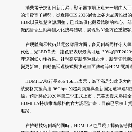
消費電子技術日新月異，顯示器市場正迎來一場由人工智
的消費電子趨勢，從近期CES 2026展會上各大品牌推出
HDR以及智慧音訊調整，已成為優化觀看體驗的核心。部分頂級
覺的語音互動與個人化搜尋體驗，展現出AI全方位重塑
在硬體顯示技術與電競應用方面，多元創新同樣令人矚目。新
代藍白光LED背光，讓色彩表現最高可達130%的BT.202
理達到低功耗效果。針對高更新率遊戲市場，新型電競顯示器與
變更新率、自動低延遲模式與快速畫面傳輸等HDMI關鍵
HDMI LA執行長Rob Tobias表示，為了滿足如此庞
該規格支援高達 96Gbps 的超高頻寬與全新固定速率連結技
線」預計將於2026年第三季正式上市，完美支援未壓縮
HDMI LA持續推進嚴格的官方認證計畫，目前已累積
追蹤。
在推動技術創新的同時，HDMI LA也展現了捍衛智慧