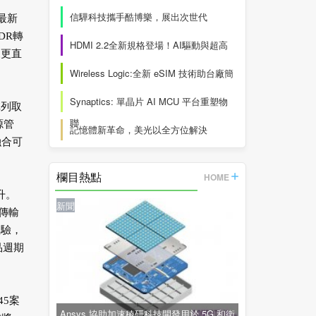
信驊科技攜手酷博樂，展出次世代
最新
DR轉
HDMI 2.2全新規格登場！AI驅動與超高
來更直
Wireless Logic:全新 eSIM 技術助台廠簡
Synaptics: 單晶片 AI MCU 平台重塑物
陣列取
聯
源管
記憶體新革命，美光以全方位解決
融合可
欄目熱點
HOME
升。
新聞
 傳輸
體驗，
品週期
5案
Ansys 協助加速稜研科技開發用於 5G 和衛