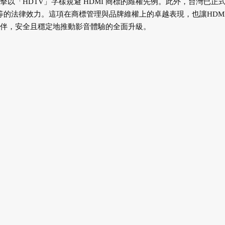
擊以「HDTV」字樣規避 HDMI 商標的維權先例。此外，台灣已正
的法律效力。這項在商標管理與品牌維權上的卓越表現，也讓HDMI 
夥伴，安全且穩定地推動影音體驗的全面升級。