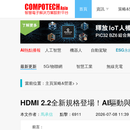
半導體/零組件
首頁
資訊
策略&
PC/周邊
半導體/零組件
新能源
PC/周邊
AI熱點播報
人工智慧
機器人
自動駕駛
ESG永
新能源
最新更新
5G/物聯網
智慧工業
無線充電
當前位置：
主頁
策略&營運
>
>
HDMI 2.2全新規格登場！AI
本文作者：
馬承信
點擊：
6911
2026-07-08 11:39
前言：