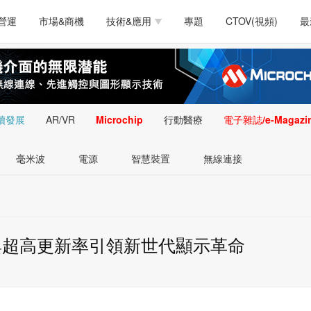
測試量測
通訊/網路
智慧設計
電源技術
汽車
營運
市場&商機
技術&應用
專題
CTOV(視頻)
最
軟體/工具
醫療電子
醫療電子
通訊&網路
介面
測試量測
通訊/網路
智慧設計
電源技術
汽車
人工智慧
安防監控
類比技術
LED/照明技術
微處
軟體/工具
醫療電子
醫療電子
通訊&網路
介面
嵌入技術
感測技術
量測
續發展
AR/VR
Microchip
行動醫療
電子雜誌/e-Magazi
人工智慧
安防監控
類比技術
LED/照明技術
微處
智慧型視覺影像/監
毫米波
電源
智慧裝置
無線連接
嵌入技術
感測技術
量測
控技術
智慧型視覺影像/監
控技術
驅動與超高更新率引領新世代顯示革命