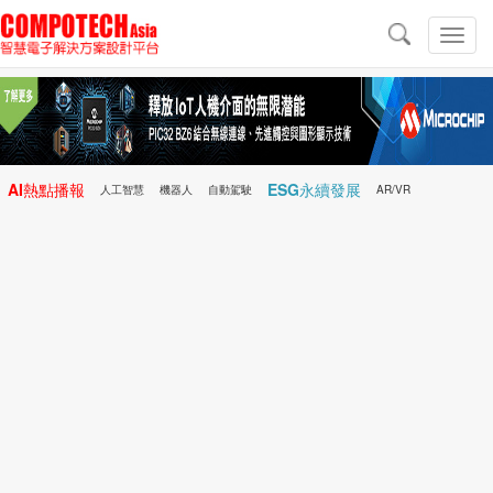
導
航
切
換
導
航
AI熱點播報
ESG永續發展
人工智慧
機器人
自動駕駛
AR/VR
Microchip
電子雜誌/e-Magazine
行動醫療