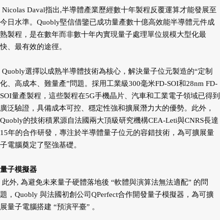
Nicolas Daval指出,半導體產業歷經數十年製程反覆運算才能發展至
今日水準。Quobly堅信借鑒已成功量產數十億高效能半導體元件成
熟製程，是在數年而非數十年內實現量子處理單位規模大型化最
快、最有效的途徑。
Quobly選擇以成熟半導體技術為核心，解決量子位元製造的“定制
化、高成本、難量產”問題。採用工業級300毫米FD-SOI和28nm FD-
SOI量產製程，這些製程在5G手機晶片、汽車和工業電子領域已得到
廣泛驗證，具備成本可控、穩定性強和擴展潛力大的優勢。此外，
Quobly的技術積累源自法國兩大頂級研究機構CEA-Leti與CNRS長達
15年的合作研發，專注於半導體量子位元的容錯技術，為可擴展量
子電腦奠定了堅強基礎。
量子模擬器
此外, 為避免未來量子硬體落地後 “軟體與演算法無法適配” 的問
題，Quobly 與法國初創公司QPerfect合作開發量子模擬器，為可擴
展量子電腦搭建 “預演平臺” 。