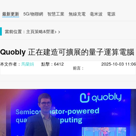
最新更新
5G/物聯網
智慧工業
無線充電
毫米波
電源
智慧裝置
無線連接
當前位置：
主頁
策略&營運
>
>
Quobly 正在建造可擴展的量子運算電腦
本文作者：
馬蘭娟
點擊：
6412
2025-10-03 11:06
前言：