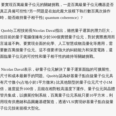
要實現百萬級量子位元的關鍵挑戰，一是百萬級量子位元機器是否
真正具備可控性?另一問題是在如此龐大規模下執行數百萬次操作
時，能否維持量子相干性( quantum coherence）?
Quobly工程技術長Nicolas Daval指出，雖然量子運算的潛力巨大，
但目前的量子電腦僅擁有少於500個實體量子位元，對於實際應用而
言遠遠不夠。要實現全面的化學、人工智慧或物流優化等應用，需
要數百萬個量子位元。這不僅要求強大的糾錯能力和深度電路，還
面臨量子位元的可控性和量子相干性的維持等關鍵挑戰。
Nicolas Daval表示，矽量子位元解決了量子運算面臨的可擴展性、
尺寸和成本最棘手的問題。Quobly認為矽基量子點自旋量子位元具
有尺寸微小(占地小於1平方微米) 比其他類型的量子位元尺寸小1M
倍，速度提升100倍，且能在相對較高溫度下運作。量子位元與晶體
管共集成，以擴展控制系統，百萬量子位元系統只要10平方米，利
用現有供應鏈和晶圓廠基礎製造，透過VLSI實現矽基量子點自旋量
子位元技術規模大型化。