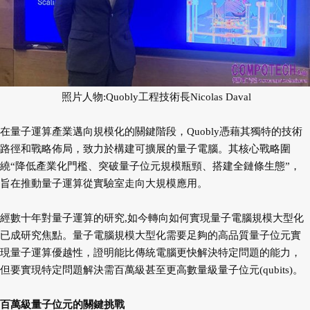
照片人物:Quobly工程技術長Nicolas Daval
在量子運算產業邁向規模化的關鍵階段，Quobly憑藉其獨特的技術
路徑和戰略佈局，致力於構建可擴展的量子電腦。其核心戰略圍
繞“降低產業化門檻、突破量子位元規模瓶頸、搭建全鏈條生態”，
旨在推動量子運算從實驗室走向大規模應用。
經數十年對量子運算的研究,如今轉向如何實現量子電腦規模大型化
已成研究焦點。量子電腦規模大型化需要足夠的高品質量子位元實
現量子運算優越性，證明能比傳統電腦更快解決特定問題的能力，
但要實現特定問題解決需百萬級甚至更高數量級量子位元(qubits)。
百萬級量子位元的關鍵挑戰