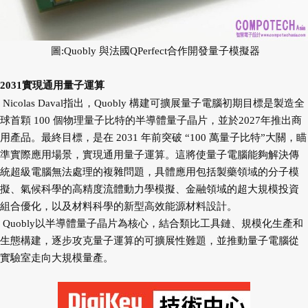
圖:Quobly 與法國QPerfect合作開發量子模擬器
2031實現通用量子運算
Nicolas Daval指出，Quobly 構建可擴展量子電腦初期目標是製造全
球首顆 100 個物理量子比特的半導體量子晶片，並於2027年推出商
用產品。最終目標，是在 2031 年前突破 “100 萬量子比特”大關，瞄
準實際應用場景，實現通用量子運算。這將使量子電腦能夠解決傳
統超級電腦無法處理的複雜問題，具體應用包括製藥領域的分子模
擬、氣候科學的高精度流體動力學模擬、金融領域的超大規模投資
組合優化，以及材料科學的新型高效能源材料設計。
Quobly以半導體量子晶片為核心，結合類比工具鏈、規模化生產和
生態構建，逐步攻克量子運算的可擴展性難題，並推動量子電腦從
實驗室走向大規模量產。