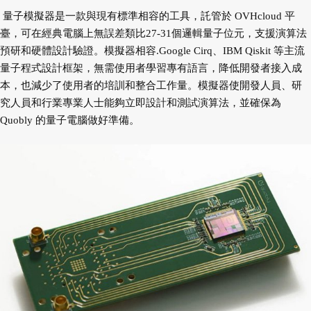
量子模擬器是一款與現有標準相容的工具，託管於 OVHcloud 平
臺，可在經典電腦上無誤差類比27-31個邏輯量子位元，支援演算法
預研和硬體設計驗證。模擬器相容.Google Cirq、IBM Qiskit 等主流
量子程式設計框架，無需使用者學習專有語言，降低開發者接入成
本，也減少了使用者的培訓和整合工作量。模擬器使開發人員、研
究人員和行業專業人士能夠立即設計和測試演算法，並確保為
Quobly 的量子電腦做好準備。