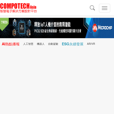
導
航
切
換
導
航
AI熱點播報
ESG永續發展
人工智慧
機器人
自動駕駛
AR/VR
Microchip
電子雜誌/e-Magazine
行動醫療