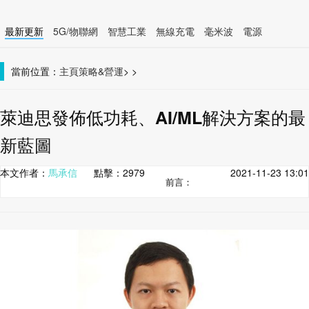
最新更新
5G/物聯網
智慧工業
無線充電
毫米波
電源
智慧裝置
無線連接
當前位置：
主頁
策略&營運
>
>
萊迪思發佈低功耗、AI/ML解決方案的最
新藍圖
本文作者：
馬承信
點擊：
2979
2021-11-23 13:01
前言：