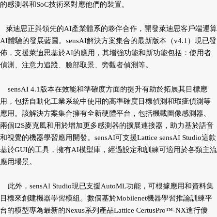
的感測器和SoC技術來對應他們的裝置。
萊迪思正與領先的AI產業體系的夥伴合作，開發萊迪思客戶端運算
AI體驗的發展藍圖。sensAI解決方案集合的最新版本（v4.1）現已發
佈，支援萊迪思基於AI的應用，其增強功能和新功能包括：使用者
偵測、注意力追蹤、臉部取景、旁觀者偵測等。
sensAI 4.1版本在效能和準確度方面的提升有助於拓展其目標應
用，包括自動化工業系統中使用的高準確度目標偵測和瑕疵偵測等
應用。該解決方案集合擁有全新硬體平台，包括機載圖像感測器、
兩個I2S麥克風和用於增加更多感測器的擴展連接器，助力基於語音
和視覺的機器學習應用開發。sensAI可支援Lattice sensAI Studio這款
基於GUI的工具，擁有AI模型庫，經過設定和訓練可適用於各類主流
應用場景。
此外，sensAI Studio現已支援AutoML功能，可根據應用和資料集
目標來創建機器學習模組。數個基於Mobilenet機器學習推論訓練平
台的模型專為最新的Nexus系列產品Lattice CertusPro™-NX進行優