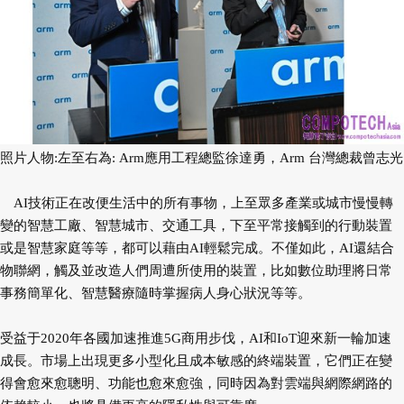
照片人物:左至右為: Arm應用工程總監徐達勇，Arm 台灣總裁曾志光
AI技術正在改便生活中的所有事物，上至眾多產業或城市慢慢轉
變的智慧工廠、智慧城市、交通工具，下至平常接觸到的行動裝置
或是智慧家庭等等，都可以藉由AI輕鬆完成。不僅如此，AI還結合
物聯網，觸及並改造人們周遭所使用的裝置，比如數位助理將日常
事務簡單化、智慧醫療隨時掌握病人身心狀況等等。
受益于2020年各國加速推進5G商用步伐，AI和IoT迎來新一輪加速
成長。市場上出現更多小型化且成本敏感的終端裝置，它們正在變
得會愈來愈聰明、功能也愈來愈強，同時因為對雲端與網際網路的