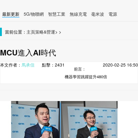
最新更新
5G/物聯網
智慧工業
無線充電
毫米波
電源
智慧裝置
無線連接
當前位置：
主頁
策略&營運
>
>
MCU進入AI時代
本文作者：
馬承信
點擊：
2431
2020-02-25 16:50
前言：
機器學習跳躍提升480倍