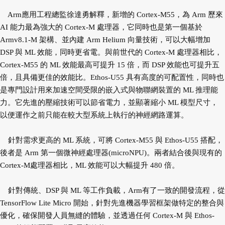
Arm應用工程總監徐達勇解釋，新增的 Cortex-M55，為 Arm 歷來
AI 能力最為強大的 Cortex-M 處理器，它同時也是第一個基於
Armv8.1-M 架構、並內建 Arm Helium 向量技術，可以大幅增加
DSP 與 ML 效能，同時更省電。與前世代的 Cortex-M 處理器相比，
Cortex-M55 的 ML 效能最高可提升 15 倍，而 DSP 效能也可提升五
倍，且具備更佳的效能比。Ethos-U55 具有高度的可配置性，同時也
是專門設計用來加速空間受限的嵌入式與物聯網裝置的 ML 推理能
力。它先進的壓縮技術可以節省電力，並顯著縮小 ML 模型尺寸，
以便運作之前只能在較大型系統上執行的神經網路運算。
針對需求更高的 ML 系統，可將 Cortex-M55 與 Ethos-U55 搭配，
後者是 Arm 第一個微神經處理器(microNPU)。兩者結合後與現有的
Cortex-M處理器相比，ML 效能可以大幅提升 480 倍。
針對傳統、DSP 與 ML 等工作負載，Arm有了一致的開發流程，從
TensorFlow Lite Micro 開始，針對先進機器學習框架做特定的整合與
優化，確保開發人員無縫的體驗，並透過任何 Cortex-M 與 Ethos-