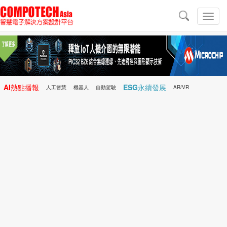
導
航
切
換
導
航
AI熱點播報
ESG永續發展
人工智慧
機器人
自動駕駛
AR/VR
Microchip
電子雜誌/e-Magazine
行動醫療