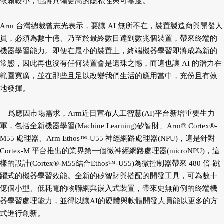
依賴較小，也將具備更高的隱私性與可靠度。
Arm 台灣總裁曾志光表示，要讓 AI 無所不在，裝置製造商與開發人
員，必須為數十億、乃至於最終數目達到數兆個裝置，帶來終端的
機器學習能力。即便在最小的裝置上，終端機器學習即將成為新的
常態，因此再也沒有任何裝置會是遺珠之憾，而這也讓 AI 的潛力在
範圍寬廣，並在那些且足以改變我們生活的應用當中，充份且有效
地發揮。
爲應因市場需求，Arm近日宣布人工智慧(AI)平台新增重要生力
軍，包括全新機器學習(Machine Learning)矽智財、Arm® Cortex®-
M55 處理器、Arm Ethos™-U55 神經網路處理器(NPU)，這是針對
Cortex-M 平台推出的業界第一個微神經網路處理器(microNPU)，這
樣的設計(Cortex®-M55結合Ethos™-U55)為微控制器帶來 480 倍-跳
躍式的機器學習效能。全新的矽智財與搭配的開發工具，可為數十
億個小型、低耗電的物聯網與嵌入式裝置，帶來史無前例的終端機
器學習處理能力，並得以讓AI的硬體與軟體開發人員能以更多的方
式進行創新。