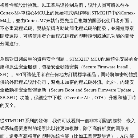
複雜性和設計挑戰。以工業馬達控制為例，設計人員可將以往在
Cortex-M4單核心MCU上的原始程式碼移轉到STM32H7中的Cortex-
M4上，並由Cortex-M7來執行更先進且複雜的圖形化使用者介面，
不必重寫程式碼。雙核架構有助於簡化程式碼的開發，並縮短專案
開發週期，可將使用者介面程式碼裡的即時控制或通訊功能的開發
分開進行。
為應對日趨嚴重的資料安全問題，STM32H7 MCU配備預先安裝的金
鑰和原生安全服務，包括安全韌體安裝（Secure Firmware Install，
SFI）。SFI可讓使用者在任何地方訂購標準產品，同時將加密韌體提
供給外部程式設計公司，避免未加密的程式碼外流。此外，內建安
全啟動和安全韌體更新（Secure Boot and Secure Firmware Update，
SB-SFU）功能，保護空中下載（Over the Air，OTA）升級和補丁時
的安全。
從STM32H7系列的發佈，我們可以看到一個非常明顯的趨勢，嵌入
式系統需要應對的場景比以往更加複雜，除了高解析度的圖形介
面，還要有高精度的即時系統性能（比如工業智慧馬達），AI功能