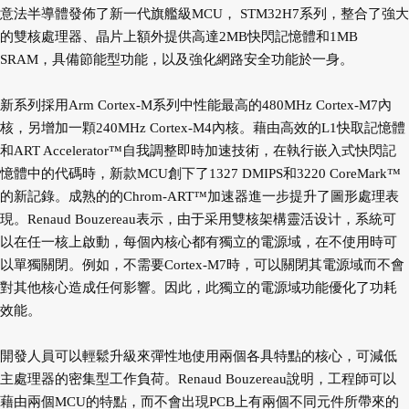
意法半導體發佈了新一代旗艦級MCU， STM32H7系列，整合了強大
的雙核處理器、晶片上額外提供高達2MB快閃記憶體和1MB
SRAM，具備節能型功能，以及強化網路安全功能於一身。
新系列採用Arm Cortex-M系列中性能最高的480MHz Cortex-M7內
核，另增加一顆240MHz Cortex-M4內核。藉由高效的L1快取記憶體
和ART Accelerator™自我調整即時加速技術，在執行嵌入式快閃記
憶體中的代碼時，新款MCU創下了1327 DMIPS和3220 CoreMark™
的新記錄。成熟的的Chrom-ART™加速器進一步提升了圖形處理表
現。Renaud Bouzereau表示，由于采用雙核架構靈活设计，系統可
以在任一核上啟動，每個內核心都有獨立的電源域，在不使用時可
以單獨關閉。例如，不需要Cortex-M7時，可以關閉其電源域而不會
對其他核心造成任何影響。因此，此獨立的電源域功能優化了功耗
效能。
開發人員可以輕鬆升級來彈性地使用兩個各具特點的核心，可減低
主處理器的密集型工作負荷。Renaud Bouzereau說明，工程師可以
藉由兩個MCU的特點，而不會出現PCB上有兩個不同元件所帶來的