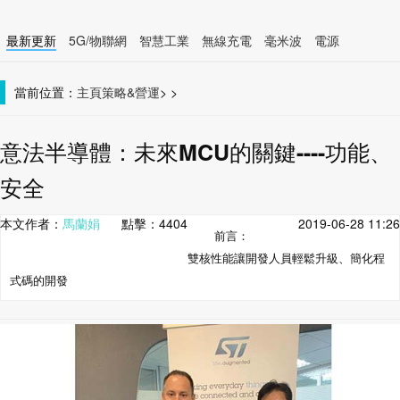
最新更新
5G/物聯網
智慧工業
無線充電
毫米波
電源
智慧裝置
無線連接
當前位置：
主頁
策略&營運
>
>
意法半導體：未來MCU的關鍵----功能、
安全
本文作者：
馬蘭娟
點擊：
4404
2019-06-28 11:26
前言：
雙核性能讓開發人員輕鬆升級、簡化程
式碼的開發