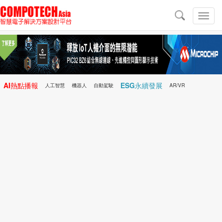
導
航
切
換
導
航
AI熱點播報
ESG永續發展
人工智慧
機器人
自動駕駛
AR/VR
Microchip
電子雜誌/e-Magazine
行動醫療