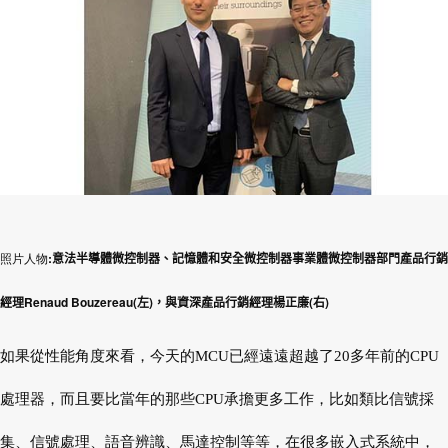
照片人物:
意法半導體微控制器、記憶體和安全微控制器事業
體
微控制器部門產品行銷
Renaud Bouzereau(
)
(
)
經理
左
，與資深產品行銷經理楊正廉
右
如果從性能角度來看，今天的MCU已經遠遠超越了20多年前的CPU
處理器，而且要比當年的那些CPU承擔更多工作，比如類比信號採
集、信號處理、語音辨識、馬達控制等等，在很多嵌入式系統中，