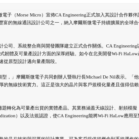
電子（Morse Micro）宣佈CA Engineering正式加入其設計合作夥
這家北美經驗最豐富的無線通訊設計公司之一，納入摩爾斯微電子持續擴展的全球
、系統整合商與開發團隊建立正式合作關係。CA Engineering
韌體及可量產設計方面的深厚經驗。如今在北美開發Wi-Fi HaLow
速從原型設計邁向量產階段。
伴類型，」摩爾斯微電子共同創辦人暨執行長Michael De Nil表示。「
厚的無線技術實力。這正是強大的晶片與客戶規模化量產且值得信賴
無線技術難題轉化為可量產出貨的實體產品。其業務涵蓋天線設計、射頻模擬
ation）以及法規認證，使CA Engineering能將Wi-Fi HaLow應用