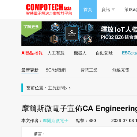
半導體/零組件
首頁
資訊
策略&
PC/周邊
半導體/零組件
新能源
PC/周邊
AI熱點播報
人工智慧
機器人
自動駕駛
ESG永
新能源
最新更新
5G/物聯網
智慧工業
無線充電
當前位置：
主頁
新聞
>
>
摩爾斯微電子宣佈CA Engineeri
本文作者：
摩爾斯微電子
點擊：
480
2026-07-08 
前言：