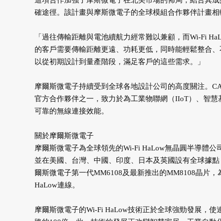
這項合作加強了摩斯微電子在北美市場的佈局，結合其成
確途徑。該計畫與摩斯微電子的全球模組合作夥伴計畫相輔相
「過往傳輸距離與電池續航力經常難以兼顧，而Wi-Fi HaLow改
的客戶需要傳輸距離更遠、功耗更低，同時能輕鬆整合、
以從初期設計到量產階段，滿足客戶的這些需求。」
摩爾斯微電子持續受到全球各地設計公司的高度關注。CA Engine
官方合作夥伴之一，致力於為工業物聯網（IIoT）、智
可靠的無線連接效能。
關於摩爾斯微電子
摩爾斯微電子為全球領先的Wi-Fi HaLow無晶圓半
並在美國、台灣、中國、印度、日本及英國設有全球據點，致
爾斯微電子第一代MM6108及最新推出的MM8108晶片
HaLow連線。
摩爾斯微電子的Wi-Fi HaLow技術正於全球強勁發展，使