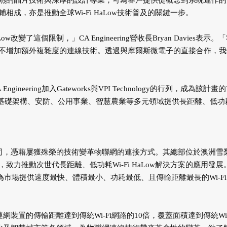
熟的晶片技術與深厚的設計專業，可為客戶提供從概念到系統運作的
成，亦是推動全球Wi-Fi HaLow技術普及的關鍵一步。
變了這個限制，」CA Engineering營收長Bryan Davies表示。
不增加額外複雜度的連線技術。透過與摩爾斯微電子的直接合作，我
ering加入Gateworks與VPI Technology的行列，成為該計畫
慧基礎架構、安防、公用事業、智慧農業等多元領域提供長距離、低功
導體公司，憑藉屢獲殊榮的技術變革物聯網的連接方式。其總部位於澳洲雪
力推動次世代長距離、低功耗Wi-Fi HaLow解決方案的應用發展
，為市場提供速度最快、體積最小、功耗最低、且傳輸距離最長的Wi-Fi
連網裝置的傳輸距離達到傳統Wi-Fi網路的10倍，覆蓋面積達到傳統Wi-