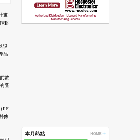
伴計畫
合作夥
以設
產品
他們數
的產
（RF
至對傳
本月熱點
HOME