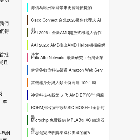
更明
海信為歐洲家庭帶來更智能便捷的
Cisco Connect 台北2026聚焦代理式 AI
「我們
創
們得
AAI 2026：全新AMD開放式機器人合作
AAI 2026: AMD推出AMD Helios機櫃級解
決方
的首批
Palo Alto Networks 最新研究：台灣企業
耗且
伊雲谷數位科技榮獲 Amazon Web Serv
當機器身分與人類比例高達 109:1 時
梨，
神雲科技搭載第 6 代 AMD EPYC™ 伺服
。摩
ROHM推出頂部散熱SiC MOSFET全新封
裝
Microchip 免費提供 MPLAB® XC 編譯器
與
科思創完成收購泰國和美國的前V
Fi網