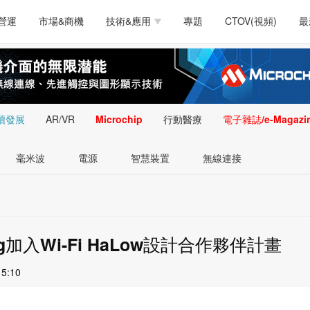
測試量測
通訊/網路
智慧設計
電源技術
汽車
營運
市場&商機
技術&應用
專題
CTOV(視頻)
最
軟體/工具
醫療電子
醫療電子
通訊&網路
介面
測試量測
通訊/網路
智慧設計
電源技術
汽車
人工智慧
安防監控
類比技術
LED/照明技術
微處
軟體/工具
醫療電子
醫療電子
通訊&網路
介面
嵌入技術
感測技術
量測
續發展
AR/VR
Microchip
行動醫療
電子雜誌/e-Magazi
人工智慧
安防監控
類比技術
LED/照明技術
微處
智慧型視覺影像/監
毫米波
電源
智慧裝置
無線連接
嵌入技術
感測技術
量測
控技術
智慧型視覺影像/監
控技術
ng加入Wi-Fi HaLow設計合作夥伴計畫
15:10