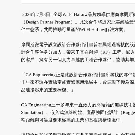
2026年7月8日--全球Wi-Fi HaLow晶片領導供應商摩爾斯微
（Design Partner Program）。此次合作將
伴生態系，共同推動可量產的Wi-Fi HaLow解決方案。
摩爾斯微電子設立設計合作夥伴計畫旨在與經過審核的設計公司
計合作夥伴身分加入，帶來了其在射頻（RF）工程、嵌入式
的客戶，擁有另一個實力卓越的工程合作夥伴，協助其加
「CA Engineering正是此設計合作夥伴計畫所尋找的夥
十年來不論在實驗室或實際應用場域中，皆展現了極為深
品連接起來的重要橋樑。」
CA Engineering三十多年來一直致力於將複雜的
Simulation）、嵌入式無線韌體、產品強固化設計（Ruggediz
輸距離與可靠度要求極高的工業和基礎架構環境中。