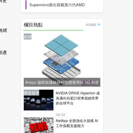
解更
Supermicro推出搭載第六代AMD
EPYC™
欄目熱點
HOME
無縫
新聞
項產
Ansys 協助加速稜研科技開發用於 5G 和衛
星通訊的下一代毫米波技術
新聞
新聞
專題報導
新聞
專題報導
NVIDIA DRIVE Hyperion 成
為邁向自駕計程車就緒世界
的全球平台
06-02
NetApp 全面強化大規模 AI
工作負載支援能力