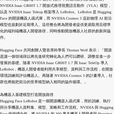
NVIDIA Isaac GR00T 1.7 開放式推理視覺語言動作（VLA）模型，
以及 NVIDIA Isaac Teleop 框架導入 LeRobot。LeRobot 是 Hugging
Face 的開源機器人函式庫，而 NVIDIA Cosmos 3 這款物理 AI 前沿
模型也規劃於近期導入。這些整合將為開發者提供更易取用且標準
化的端到端機器人開發路徑，同時推動開放機器人社群的創新與協
作。
Hugging Face 共同創辦人暨首席科學長 Thomas Wolf 表示：「開源
是讓一個領域得以將先進研究轉化為人們可以鑽研、調整並進一步
發展的基礎。隨著 NVIDIA Isaac GR00T 1.7 與 Isaac TeleOp 導入
LeRobot，機器人開發者能利用共享模型、資料與工作流程，在開放
環境訓練與評估機器人。再隨著 NVIDIA Cosmos 3 的計畫導入，社
群也將能把前沿的世界模型納入相同的協作循環。」
為機器人基礎模型打造開放路徑
Hugging Face LeRobot 是一個開源機器人函式庫，用於訓練、執行
與分享機器人資料集、模型、策略和工作流程。NVIDIA 與 Hugging
Face 的持續合作，將 NVIDIA 的 300 萬名機器人開發者與 Hugging