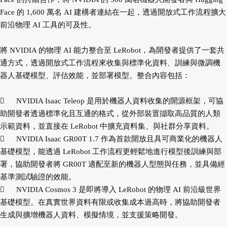
Face 的 1,600 萬名 AI 建構者連結在一起，透過開放式工作流程擴大
前沿物理 AI 工具的可及性。
將 NVIDIA 的物理 AI 能力整合至 LeRobot，為開發者提供了一套共
通方式，透過開放式工作流程來收集與標準化資料、訓練與微調機
器人基礎模型、評估效能，並部署模型。整合內容包括：

NVIDIA Isaac Teleop 是用於機器人資料收集的開源框架，可協
助開發者透過標準化且互通的格式，從外部裝置擷取高品質的人類
示範資料，並直接在 LeRobot 中擴充資料集、與社群分享資料。

NVIDIA Isaac GR00T 1.7 作為首款開放且具可商業化的機器人
基礎模型，能透過 LeRobot 工作流程更輕鬆地進行模型後訓練與部
署，協助開發者將 GR00T 適配至新的機器人型態與任務，並具備經
基準測試驗證的效能。

NVIDIA Cosmos 3 是即將導入 LeRobot 的物理 AI 前沿級世界
基礎模型。在真實世界資料有限或收集成本過高時，將協助開發者
生成與擴增機器人資料、模擬情境，並支援策略開發。