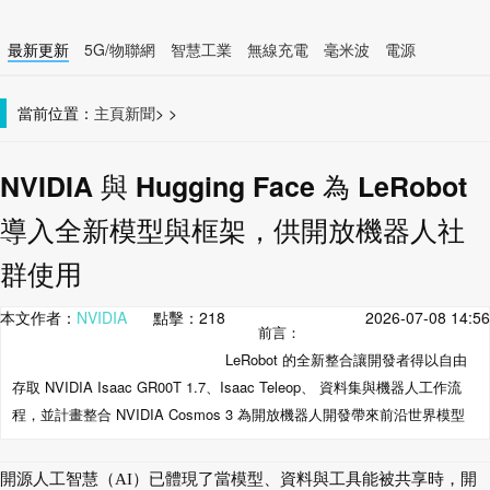
最新更新
5G/物聯網
智慧工業
無線充電
毫米波
電源
智慧裝置
無線連接
當前位置：
主頁
新聞
>
>
NVIDIA 與 Hugging Face 為 LeRobot
導入全新模型與框架，供開放機器人社
群使用
本文作者：
NVIDIA
點擊：
218
2026-07-08 14:56
前言：
LeRobot 的全新整合讓開發者得以自由
存取 NVIDIA Isaac GR00T 1.7、Isaac Teleop、 資料集與機器人工作流
程，並計畫整合 NVIDIA Cosmos 3 為開放機器人開發帶來前沿世界模型
開源人工智慧（AI）已體現了當模型、資料與工具能被共享時，開