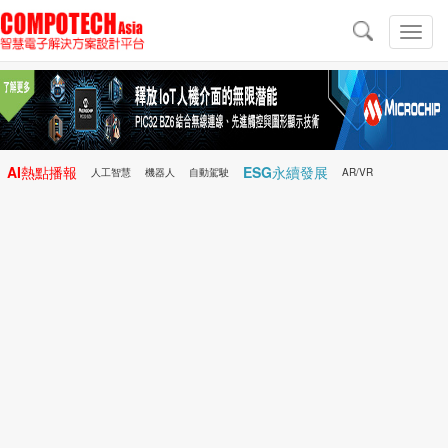
導
航
切
換
導
航
AI熱點播報
ESG永續發展
人工智慧
機器人
自動駕駛
AR/VR
Microchip
電子雜誌/e-Magazine
行動醫療