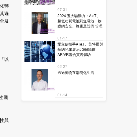
化轉
07-31
其遍
2024 五大驅動力：AIoT、
超低功耗電池到無電池，物
全及
聯網安全、蜂巢及設備 管理
01-17
愛立信攜手AT&T、英特爾與
華納兄弟展示5G蝙蝠俠
AR/VR混合實境體驗
著「以
02-27
透過萬物互聯簡化生活
01-14
誌性圖
性與