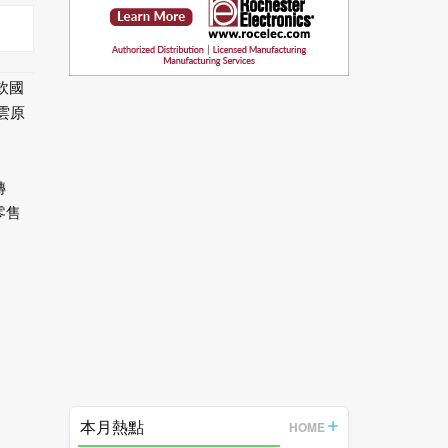
優軟國
且雲原
轉
零售
本月熱點
HOME