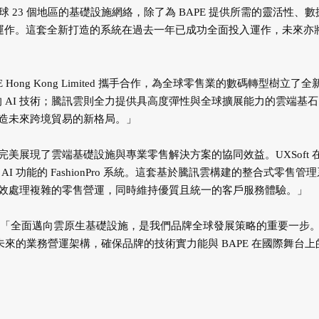
球 23 個地區的基礎設施網絡，除了為 BAPE 提供所需的靈活性、數
暢運作。這套全新打造的系統在過去一年已成功全面投入運作，未來亦
 Hong Kong Limited 攜手合作，為全球零售業的數碼轉型樹立了全
訊的 AI 技術；騰訊雲則全力提供具高度彈性與全球擴展能力的雲端基
造未來跨境貿易的新格局。」
美展現了雲端基礎設施與專業零售解決方案的協同效益。UXSoft 
I 功能的 FashionPro 系統。這套基於騰訊雲構建的整合式零售管理
效處理複雜的零售營運，同時維持優質且統一的客戶服務體驗。」
監葉偉文表示：「全面邁向雲原生基礎設施，是我們品牌全球發展策略的重要一步
升未來的業務營運架構，確保品牌的技術實力能與 BAPE 在國際舞台上