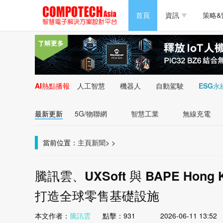
半導體/零組件
首頁
資訊
策略&
PC/周邊
半導體/零組件
新能源
PC/周邊
AI熱點播報
人工智慧
機器人
自動駕駛
ESG永
新能源
最新更新
5G/物聯網
智慧工業
無線充電
當前位置：
主頁
新聞
>
>
騰訊雲、UXSoft 與 BAPE Hong Ko
打造全球零售基礎設施
本文作者：
騰訊雲
點擊：
931
2026-06-11 13:52