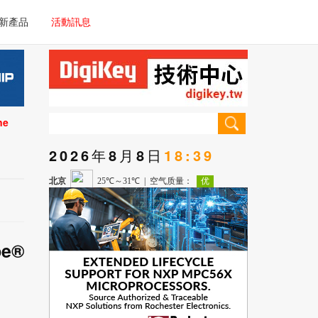
電子/車載系統
新產品
活動訊息
技術
電子/車載系統
理器/微控制器
技術
儀器
ne
理器/微控制器
2026年8月8日
18:39
儀器
pe®