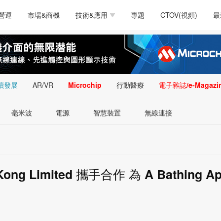
測試量測
通訊/網路
智慧設計
電源技術
汽車
營運
市場&商機
技術&應用
專題
CTOV(視頻)
最
軟體/工具
醫療電子
醫療電子
通訊&網路
介面
測試量測
通訊/網路
智慧設計
電源技術
汽車
人工智慧
安防監控
類比技術
LED/照明技術
微處
軟體/工具
醫療電子
醫療電子
通訊&網路
介面
嵌入技術
感測技術
量測
續發展
AR/VR
Microchip
行動醫療
電子雜誌/e-Magazi
人工智慧
安防監控
類比技術
LED/照明技術
微處
智慧型視覺影像/監
毫米波
電源
智慧裝置
無線連接
嵌入技術
感測技術
量測
控技術
智慧型視覺影像/監
控技術
ng Limited 攜手合作 為 A Bathing A