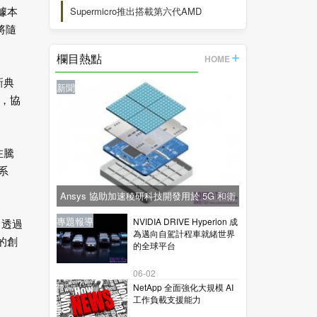
Supermicro推出搭載第六代AMD
據本
將隨
EPYC™
欄目熱點
HOME
新典
新聞
石，協
在騰
系
Ansys 協助加速稜研科技開發用於 5G 和衛
星通訊的下一代毫米波技術
新聞
新聞
專題報導
新聞
專題報導
NVIDIA DRIVE Hyperion 成
。透過
為邁向自駕計程車就緒世界
的創
的全球平台
06-02
NetApp 全面強化大規模 AI
工作負載支援能力