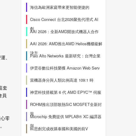
海信為歐洲家庭帶來更智能便捷的
Cisco Connect 台北2026聚焦代理式 AI
創
AAI 2026：全新AMD開放式機器人合作
AAI 2026: AMD推出AMD Helios機櫃級解
決方
Palo Alto Networks 最新研究：台灣企業
營運、
伊雲谷數位科技榮獲 Amazon Web Serv
當機器身分與人類比例高達 109:1 時
這套
神雲科技搭載第 6 代 AMD EPYC™ 伺服
會員
ROHM推出頂部散熱SiC MOSFET全新封
裝
Microchip 免費提供 MPLAB® XC 編譯器
核心零
與
性。
科思創完成收購泰國和美國的前V