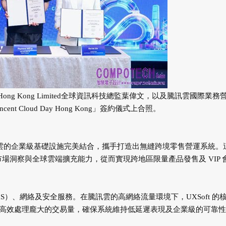
ng Kong Limited全球資訊科技總監葉偉文，以及騰訊雲國際業務
t Cloud Day Hong Kong」簽約儀式上合照。
騰訊雲的企業級基礎設施完美結合，攜手打造出無縫跨境零售營運系統。
d 的本地市場洞察與全球雲端擴充能力，從而實現跨地區限量產品發售及 VIP 
S）、網絡及安全服務。在騰訊雲的高網絡流量環境下，UXSoft 的
亦能高效處理龐大的交易量，確保系統維持低延遲表現及企業級的可靠