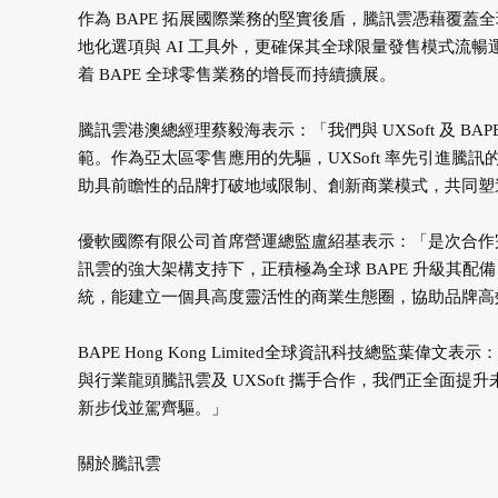
作為 BAPE 拓展國際業務的堅實後盾，騰訊雲憑藉覆蓋全
地化選項與 AI 工具外，更確保其全球限量發售模式流
着 BAPE 全球零售業務的增長而持續擴展。
騰訊雲港澳總經理蔡毅海表示：「我們與 UXSoft 及 BAPE
範。作為亞太區零售應用的先驅，UXSoft 率先引進騰
助具前瞻性的品牌打破地域限制、創新商業模式，共同塑
優軟國際有限公司首席營運總監盧紹基表示：「是次合作完
訊雲的強大架構支持下，正積極為全球 BAPE 升級其配備 A
統，能建立一個具高度靈活性的商業生態圈，協助品牌高
BAPE Hong Kong Limited全球資訊科技總
與行業龍頭騰訊雲及 UXSoft 攜手合作，我們正全面提
新步伐並駕齊驅。」
關於騰訊雲