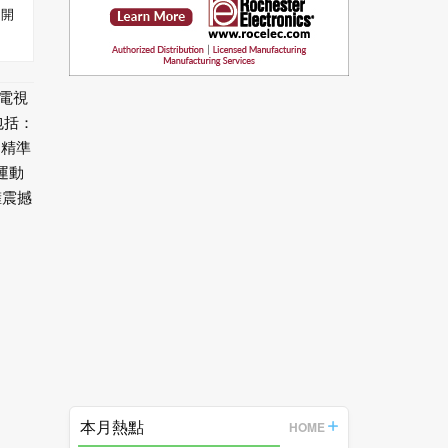
，開
電視
包括：
，精準
運動
擁震撼
本月熱點
HOME