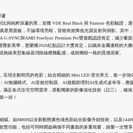
深邃
深邃的黑，並獲 VDE Real Black 與 Pantone 色彩驗證，
光真星黑面板，不論環境亮暗，皆能有效降低光源反射與倒影。其中
SYNC與AMD FreeSync Premium Pro雙遊戲認證肯定，減少畫
迴聲疊影美學，更榮獲2026紅點設計大獎肯定，以鐵灰金屬邊框的大膽
或無線美型集線器消除線纜雜亂感，成就獨樹一格的質感居家。
，呈現生動明亮的色彩；結合精細的 Mini LED 背光單元，進一步強
AI無腦模式、AI音效控制器、AI遊戲助理到AI生成式桌布等，應
尺寸，滿足各式住宅空間需求，搭配獨家的影像強化技術（註三），確保
場第一排！
次細膩。如M80H以全新動態廣色域色彩結合影像升頻技術，以及144H
智慧功能，包括可同時開啟兩個不同畫面的多重視窗，娛樂一次雙享