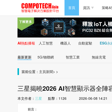
半導體/零組件
首頁
資訊
策略&
PC/周邊
半導體/零組件
新能源
PC/周邊
AI熱點播報
人工智慧
機器人
自動駕駛
ESG永
新能源
最新更新
5G/物聯網
智慧工業
無線充電
當前位置：
主頁
新聞
>
>
三星揭曉2026 AI智慧顯示器全陣
本文作者：
三星
點擊：
1126
2026-06-08 14:21
前言：