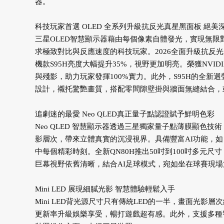
器。
科技玩家首選 OLED 全系列升級抗反光真星黑面板 絕美
三星OLED智慧顯示器藉由每個像素自體發光，實現無限對比與純粹
求極致對比與反應速度的科技玩家。2026全面升級抗反
機款S95H亮度大幅提升35%，視野更加明亮。榮獲NVIDIA G-
與殘影，助力玩家發揮100%實力。此外，S95H的全新
設計，襯托驚艷畫質，搭配零間隙壁掛與牆面無縫結合，
追劇迷的最愛 Neo QLED真正量子點認證賦予鮮明色彩
Neo QLED 智慧顯示器透過三星獨家量子點薄膜顯色技術
影層次，帶來立體真實的沉浸視界。具備豐富AI功能，如：
中每個精彩時刻。全新QN80H推出50吋到100吋多元
巨幕視野依舊清晰，結合AI足球模式，宛如坐在球賽現
Mini LED 展現細膩光影 智慧體驗輕鬆入手
Mini LED背光源尺寸只有傳統LED的一半，畫面光影層
更新率升級娛樂享受，暢打遊戲超有感。此外，支援多種