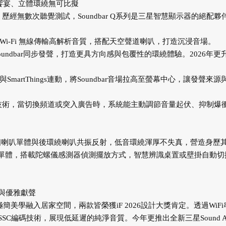
劇院級饗宴、立體環繞無可比擬
奧援，歷經無數次聽覺測試，Soundbar Q系列是三星智慧顯示器的絕配夥
i-Fi 無線傳輸高解析音質，搭配天空聲道喇叭，打造沉浸音場。
undbar同步發聲，打造更具方向感與包覆性的環繞體驗。2026年更
rtThings連動，將Soundbar音場拉高至螢幕中心，讓發聲來源
化技術，當切換頻道或突入廣告時，系統能主動調節音量起伏、抑制爆
主體搭載15個喇叭單體與後環繞喇叭共振反射，低音環繞渾厚不失真，營造身歷
內建4個低音喇叭單體，搭載陀螺儀感測器偵測擺放方式，智慧辨識桌置或壁掛自動
質感與優雅獻聲
 操刀，將極簡美學融入居家空間，兩款皆榮獲iF 2026設計大獎肯定。透過WiFi
家SSC編碼技術，展現低延遲的純淨音質。今年更推出全新三星Sound A