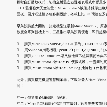
輕鬆自訂播放模式，切換立體聲左右聲道表現或串聯最多10組音
3.1.1 聲道強大天空能量；Music Studio 5以俐落弧
面板、圖片或邊框多種客製設計，搭載杜比 3D 環繞全
早鳥預購盛大開跑，指定機型送最新Music Stuido 7、
歡慶全系列新機上市，三星推出早鳥預購優惠，即日起至

購買Micro RGB MR95F／R95H 系列、OLED 

買Soundbar指定機種 Q990H／Q930H／QS90H，送

購買75’’ The Frame Pro贈風格邊框乙組與

購買Music Studio 7贈HAY PC 便攜式燈，一

購買 Music Studio 5贈HAY Tote Bag 托
此外，購買指定機型智慧顯示器，下載並登入Hami Video 
開！
註一：僅適用於MR95F、R95H。
註二：Micro RGB預計於指定門市陳列，歡迎消費者前