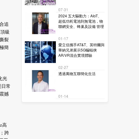
07-31
2024 五大驅動力：AIoT、
超低功耗電池到無電池，物
適合追
聯網安全、蜂巢及設備 管理
，頂級
01-17
面撕裂
愛立信攜手AT&T、英特爾與
極簡
華納兄弟展示5G蝙蝠俠
AR/VR混合實境體驗
02-27
透過萬物互聯簡化生活
化光
援日常
震撼
01-14
z高
；跨