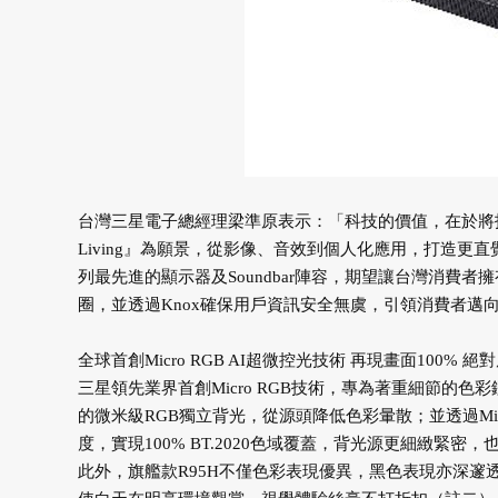
台灣三星電子總經理梁準原表示：「科技的價值，在於將技術轉化為
Living』為願景，從影像、音效到個人化應用，打造更直
列最先進的顯示器及Soundbar陣容，期望讓台灣消費者擁
圈，並透過Knox確保用戶資訊安全無虞，引領消費者邁
全球首創Micro RGB AI超微控光技術 再現畫面100% 絕
三星領先業界首創Micro RGB技術，專為著重細節的色
的微米級RGB獨立背光，從源頭降低色彩暈散；並透過Micr
度，實現100% BT.2020色域覆蓋，背光源更細緻
此外，旗艦款R95H不僅色彩表現優異，黑色表現亦深