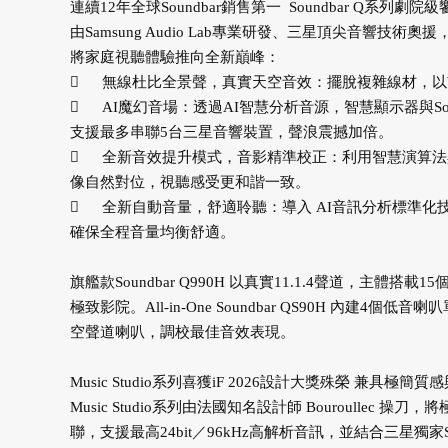
連續12年全球Soundbar銷售第一 Soundbar Q系列
由Samsung Audio Lab專業研發、三星頂尖音響技術
將家庭視聽體驗推向全新巔峰：

無線杜比全景聲，真實天空音效：擺脫複雜線材，以W

AI魔幻音場：透過AI智慧分析音源，智慧顯示器與So
支援最多串聯5台三星音響裝置，聲浪震撼加倍。

全新音效提升模式，音影精準校正：利用智慧演算法與Sma
像自然對位，視聽感受更和諧一致。

全新自動音量，舒適聆聽：導入 AI音訊分析標準
確保全程音量均衡舒適。
旗艦款Soundbar Q990H 以真實11.1.4聲道，
極致影院。All-in-One Soundbar QS90H 
空聲道喇叭，調校最佳音效表現。
Music Studio系列喜獲iF 2026設計大獎殊榮 兼具極簡
Music Studio系列由法國知名設計師 Bouroullec
聯，支援最高24bit／96kHz高解析音訊，並結合三星獨