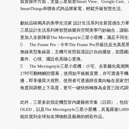
裝置操作方面，支援三星裝置Smart View、Google Ca
SmartThings串聯各式跨品牌家電，輕鬆升級智慧生活。
獻給品味獨具的美學生活家 設計生活系列全新質感生力
三星設計生活系列將智慧娛樂與空間美學巧妙融合，讓顯
更加入全新陣容The Movingstyle三星小星機，滿足不同

The Frame Pro：今年The Frame Pro升
無線美型集線器，主機可依照裝潢設計自由擺放，並隱藏
畫作、心情、擺設色系隨心更換。

The Movingstyle三星小星機：小宅、去客廳化風
27吋可翻轉觸控螢幕，使用如平板般直覺，亦可透過手機串
播，即享優異大視野。使用者可透過靜音萬向輪在居家空
角度與調整上下高度，更可一鍵快拆轉換為桌置三段式調
此外，三星多款指定機型皆內建藝術市集（註四），包括The Frame 
OLED，以及The Movingstyle三星小星機，其蒐
能欣賞到全球知名博物館及藝廊的精彩作品。