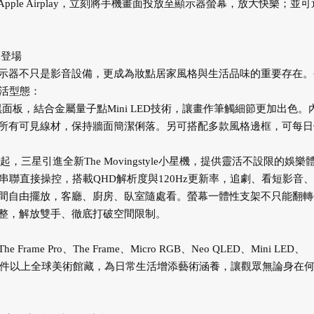
st、Apple Airplay，立刻將手機畫面投放至顯示器螢幕，放大快樂；並
軍登場
示器不只是影音設備，更成為妝點居家風格與生活品味的重要存在。
生活型態：
級抗反光真星黑面板，結合金屬量子點Mini LED技術，讓畫作筆觸細節更加出色。
所有可見線材，保持牆面簡潔俐落。另可搭配多款風格邊框，可每日
潮興起，三星引進全新The Movingstyle小星機，提供靈活不設限的娛樂
聯直接操控，搭載QHD解析度與120Hz更新率，追劇、看短影音
間自由擺放，客廳、廚房、臥室隨處看。螢幕一體性支架不只能翻轉
整，解放雙手、徹底打破空間限制。
Pro、The Frame、Micro RGB、Neo QLED、Mini LED、
羅逾5,000件以上全球美術館藏，為日常生活增添藝術涵養，讓觀眾無論身在