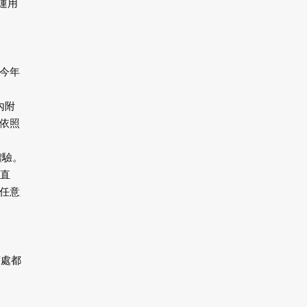
可運用
今年
內附
依照
體驗。
、直
任意
何處都