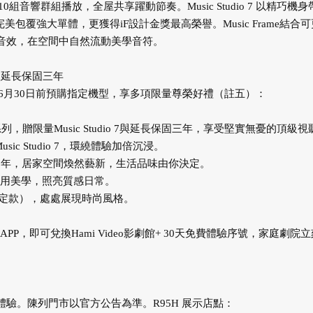
響群組播放，全屋共享躍動節奏。Music Studio 7 以精巧機身
形曲線完美包覆強大單體，更獲得iF設計金獎最高榮譽。Music Frame結合
景音效，在空間中自然流動美學音符。
原廠延長保固三年
6月30日前預購指定機型，享多項限量尊榮好禮（註五）：
S95H系列，贈限量Music Studio 7與延長保固三年，享受堅實無憂的頂級
Music Studio 7，環繞體驗加倍沉浸。
藝術市集乙年，居家空間煥然藝新，生活品味由你決定。
盞簡約實用美學，照亮質感日常。
特包（台北限定款），處處展現時尚風格。
APP，即可兌換Hami Video影劇館+ 30天免費體驗序號，家庭劇院
往體驗。陳列門市以官方公告為準。R95H 展示店點：