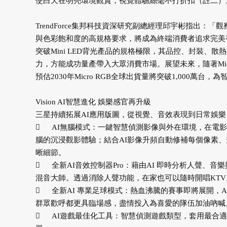
使白天在明亮環境觀賞，視覺體驗絲毫不打折扣（註二）
TrendForce集邦科技資深研究副總經理邱宇彬指出
與色彩飽和度的高規格要求，將成為終端消費者追求完美視聽
突破Mini LED背光產品的規格極限，其品控、封裝
力，方能成功量產帶入大眾消費市場。展望未來，隨著Mic
預估2030年Micro RGB全球出貨量將突破1,000萬
Vision AI智慧進化 娛樂感官再升級
三星持續拓展AI應用版圖，從視覺、音效表現到日常娛

AI無腦模式：一鍵智慧偵測影像與外在環境，在電
腦的沉浸觀影體驗；結合AI影像升頻自動修補每個像素
晰細節。

全新AI音效控制器Pro：藉由AI 即時分析人聲
混音大師。透過消除人聲功能，在家也可以隨時開唱KTV

全新AI 專業足球模式：熱血沸騰的賽事即將展開，
群眾歡呼都更具臨場感，盡情投入為喜愛的隊伍加油吶喊

AI遊戲最佳化工具：智慧偵測遊戲類型，套用最合