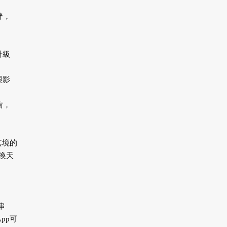
伴，
升級
與影
衝，
其境的
切換天
串
pp可