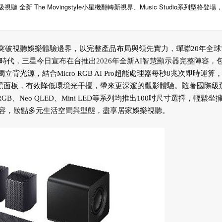
全新 The Movingstyle小星機翻轉新視界、Music Studio系列型格登場
不斷突破視聽娛樂體驗邊界，以完整產品布局與領先實力，蟬聯20年全球
活新時代，三星今日宣布在台推出2026年全新AI智慧顯示器完整陣容，
立背光源，結合Micro RGB AI Pro超能處理器每秒8兆次即時運算
星黑面板，有效降低環境光干擾，帶來更深邃的觀影體驗。隨著國際級
B、Neo QLED、Mini LED等系列均推出100吋尺寸選擇，輕鬆坐
學陣容，妝點多元生活空間與型態，盡享居家娛樂視聽。