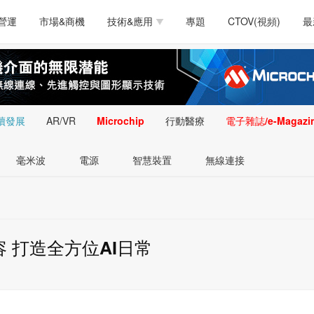
測試量測
通訊/網路
智慧設計
電源技術
汽車
營運
市場&商機
技術&應用
專題
CTOV(視頻)
最
軟體/工具
醫療電子
醫療電子
通訊&網路
介面
測試量測
通訊/網路
智慧設計
電源技術
汽車
人工智慧
安防監控
類比技術
LED/照明技術
微處
軟體/工具
醫療電子
醫療電子
通訊&網路
介面
嵌入技術
感測技術
量測
續發展
AR/VR
Microchip
行動醫療
電子雜誌/e-Magazi
人工智慧
安防監控
類比技術
LED/照明技術
微處
智慧型視覺影像/監
毫米波
電源
智慧裝置
無線連接
嵌入技術
感測技術
量測
控技術
智慧型視覺影像/監
控技術
容 打造全方位AI日常