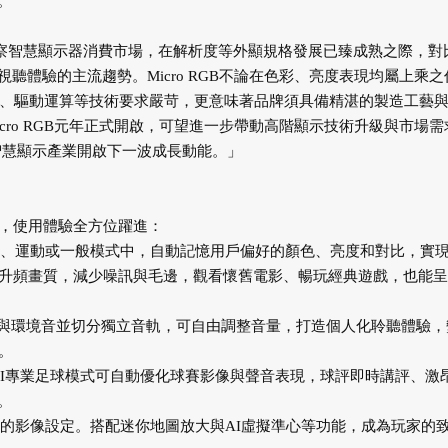
。
：「觀察智慧顯示器消費市場，在解析度等外顯規格發展已臻成熟之際，對
體驗的主流趨勢。Micro RGB不論在色彩、亮度表現均屬上乘之
、散熱、驅動運算等技術要求嚴苛，更意味著品牌須具備精湛的製造工藝
ro RGB元年正式開啟，可望進一步帶動高階顯示技術升級與市場需
台，為智慧顯示產業開啟下一波成長動能。」
樂，使用體驗全方位躍進：
影、運動或一般模式中，自動記憶用戶偏好的顏色、亮度和對比，實
、升頻畫質，減少噪訊與毛邊，觀看懷舊電影、暢玩經典遊戲，也能呈
、音樂與環境音並切分獨立音軌，可自由調整音量，打造個人化聆聽體驗，
。
AI專業足球模式可自動優化球賽影像與聲音表現，球評即時講評、激
。
適的影像設定。搭配迷你地圖放大與AI虛擬準心等功能，成為玩家的