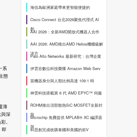
海信為歐洲家庭帶來更智能便捷的
Cisco Connect 台北2026聚焦代理式 AI
創
AAI 2026：全新AMD開放式機器人合作
AAI 2026: AMD推出AMD Helios機櫃級解
決方
Palo Alto Networks 最新研究：台灣企業
伊雲谷數位科技榮獲 Amazon Web Serv
一系
生態
當機器身分與人類比例高達 109:1 時
神雲科技搭載第 6 代 AMD EPYC™ 伺服
ROHM推出頂部散熱SiC MOSFET全新封
還薄
裝
比與深
Microchip 免費提供 MPLAB® XC 編譯器
色彩。
與
科思創完成收購泰國和美國的前V
，即