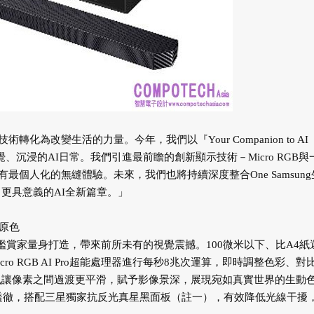
改變生活的力量。今年，我們以『Your Companion to AI
覺、沉浸的AI日常。我們引進最前瞻的創新顯示技術－Micro RGB與
有最個人化的無縫體驗。未來，我們也將持續深度整合One Samsung
向更具意義的AI全新篇章。」
對原色
彩鑑賞家量身打造，帶來前所未有的視覺震撼。100微米以下、比A4紙
o RGB AI Pro超能處理器進行每秒8兆次運算，即時調整色彩、對
緊密，也讓像素之間過渡更平滑，賦予影像景深，展現宛如真實世界的生動
邃透徹，搭配三星獨家抗反光真星黑面板（註一），有效降低光線干擾