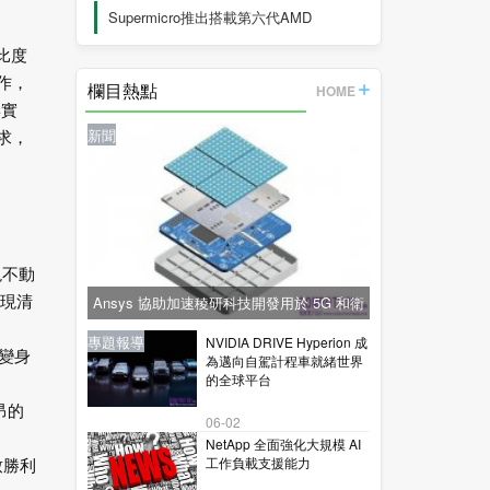
Supermicro推出搭載第六代AMD
EPYC™
比度
作，
欄目熱點
HOME
與實
新聞
求，
現不動
Ansys 協助加速稜研科技開發用於 5G 和衛
現清
星通訊的下一代毫米波技術
新聞
新聞
專題報導
新聞
專題報導
NVIDIA DRIVE Hyperion 成
變身
為邁向自駕計程車就緒世界
的全球平台
昂的
06-02
NetApp 全面強化大規模 AI
工作負載支援能力
致勝利