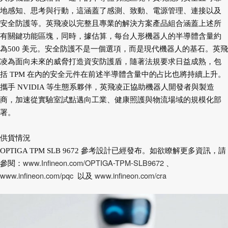
地感知、思考與行動，這涵蓋了感測、致動、電源管理、連接以及
安全防護等。英飛凌以完整且專業的解決方案產品組合涵蓋上述所
有關鍵功能區塊，同時，據估算，每台人形機器人的半導體含量約
為500 美元。安全防護不是一個選項，而是現代機器人的基石。英飛
凌為面向未來的威脅打造資安防護盾，隨著法規要求日益成熟，包
括 TPM 在內的安全元件在前述半導體含量中的占比也將持續上升。
攜手 NVIDIA 等生態系夥伴，英飛凌正協助機器人開發者與製造
商，加速從實驗室試點邁向工業、健康照護與物流場域的規模化部
署。
供貨情況
OPTIGA TPM SLB 9672 參考設計已經發布。如欲瞭解更多資訊，請
www.Infineon.com/OPTIGA-TPM-SLB9672
參閱：
、
www.infineon.com/pqc
www.infineon.com/cra
以及