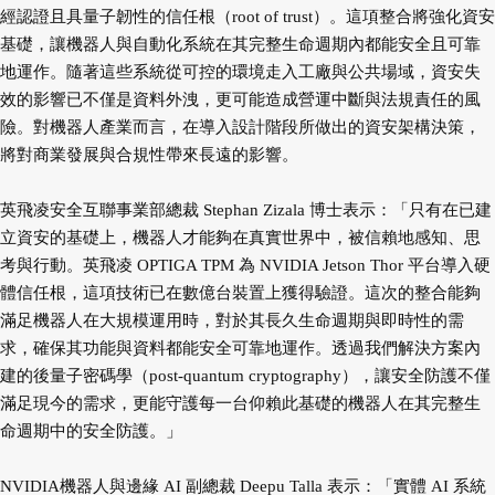
經認證且具量子韌性的信任根（root of trust）。這項整合將強化資安
基礎，讓機器人與自動化系統在其完整生命週期內都能安全且可靠
地運作。隨著這些系統從可控的環境走入工廠與公共場域，資安失
效的影響已不僅是資料外洩，更可能造成營運中斷與法規責任的風
險。對機器人產業而言，在導入設計階段所做出的資安架構決策，
將對商業發展與合規性帶來長遠的影響。
英飛凌安全互聯事業部總裁 Stephan Zizala 博士表示：「只有在已建
立資安的基礎上，機器人才能夠在真實世界中，被信賴地感知、思
考與行動。英飛凌 OPTIGA TPM 為 NVIDIA Jetson Thor 平台導入硬
體信任根，這項技術已在數億台裝置上獲得驗證。這次的整合能夠
滿足機器人在大規模運用時，對於其長久生命週期與即時性的需
求，確保其功能與資料都能安全可靠地運作。透過我們解決方案內
建的後量子密碼學（post-quantum cryptography），讓安全防護不僅
滿足現今的需求，更能守護每一台仰賴此基礎的機器人在其完整生
命週期中的安全防護。」
NVIDIA機器人與邊緣 AI 副總裁 Deepu Talla 表示：「實體 AI 系統