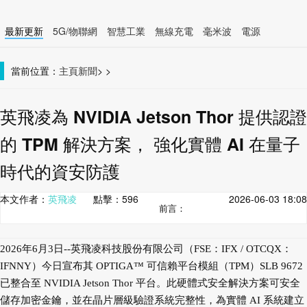
最新更新
5G/物聯網
智慧工業
無線充電
毫米波
電源
智慧裝置
無線連接
當前位置：
主頁
新聞
>
>
英飛凌為 NVIDIA Jetson Thor 提供認證
的 TPM 解決方案， 強化實體 AI 在量子
時代的資安防護
本文作者：
英飛凌
點擊：
596
2026-06-03 18:08
前言：
2026年6月3日--英飛凌科技股份有限公司（FSE：IFX / OTCQX：
IFNNY）今日宣布其 OPTIGA™ 可信賴平台模組（TPM）SLB 9672
已整合至 NVIDIA Jetson Thor 平台。此硬體式安全解決方案可安全
儲存加密金鑰，並在晶片層級驗證系統完整性，為實體 AI 系統建立