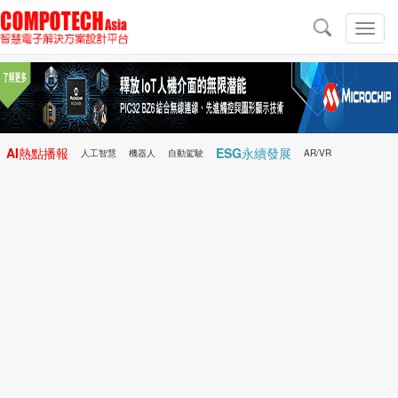
導
航
切
換
導
航
AI熱點播報
ESG永續發展
人工智慧
機器人
自動駕駛
AR/VR
Microchip
電子雜誌/e-Magazine
行動醫療