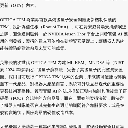
更新（OTA）內容。
OPTIGA TPM 為業界首款具備後量子安全韌體更新機制保護的
TPM，設計為信任根（Root of Trust），可在資安威脅場景持續演進
之際，避免遭到破解。於 NVIDIA Jetson Thor 平台上開發實體 AI 應
用的開發者，架構的建立可依賴在硬體資安基礎上，讓機器人系統
能持續防範對當前及未資安的威脅。
英飛凌的次世代 OPTIGA TPM 內建 ML-KEM、ML-DSA 等（NIST
於 2024 年標準化）後量子演算法，完善了其後量子的完整資安藍
圖。採用目前現行 OPTIGA TPM 版本的企業，未來將可便捷地轉換
至下一代產品。對機器人產業而言，系統可升級且易迭代的重要性
更甚技術完整性。管理實體 AI 的法規框架正朝向強制具備後量子密
碼學（PQC）合規性的方向發展，而在一開始的架構決策，將決定
了機器人機隊能否在其完整生命週期的期間符合相關要求，或是在
規範實施後，面臨高昂的硬體改造成本。
人形機器人憑藉著一連串的半導體功能區塊，實現能夠安全且可靠