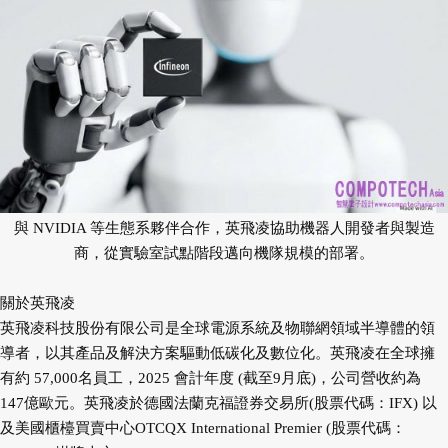
與 NVIDIA 等生態系夥伴合作，英飛凌協助機器人開發者與製造
商，
從實驗室試點階段邁向機隊規模的部署。
關於英飛凌
英飛凌科技股份有限公司是全球電源系統及物聯網領域半導體的領
導者，以其產品及解決方案驅動低碳化及數位化。英飛凌在全球擁
有約 57,000名員工，2025 會計年度 (截至9月底)，公司營收約為
147億歐元。英飛凌於德國法蘭克福證券交易所(股票代碼：IFX) 以
及美國櫃檯買賣中心OTCQX International Premier (股票代碼：