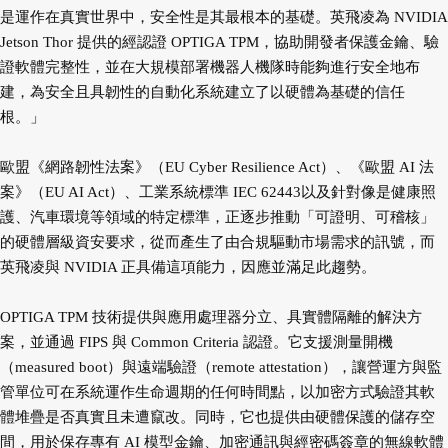
是運作在真實世界中，安全性是其最根本的基礎。英飛凌為 NVIDIA
Jetson Thor 提供的經認證 OPTIGA TPM，協助開發者保護金鑰、驗
證軟體完整性，並在大規模部署機器人機隊時能夠進行安全地布
建，為安全且具韌性的自動化系統建立了以硬體為基礎的信任
根。」
歐盟《網路韌性法案》（EU Cyber Resilience Act）、《歐盟 AI 法
案》（EU AI Act）、工業系統標準 IEC 62443以及針對像是健康照
護、汽車環境等領域的特定標準，正逐步推動「可證明、可稽核」
的硬體層級資安要求，從而產生了由合規驅動市場需求的訊號，而
英飛凌與 NVIDIA 正具備這項能力，因應並滿足此趨勢。
OPTIGA TPM 技術提供與應用處理器分立、具實體隔離的解決方
案，並通過 FIPS 與 Common Criteria 認證。它支援測量開機
（measured boot）與遠端驗證（remote attestation），讓營運方與監
管單位可在系統運作生命週期的任何時間點，以加密方式驗證其軟
體堆疊是否真實且未遭竄改。同時，它也提供由硬體保護的儲存空
間，用於保存專有 AI 模型金鑰、加密通訊與經密碼簽章的無線軟體