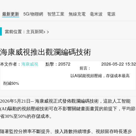
最新更新
5G/物聯網
智慧工業
無線充電
毫米波
電源
智慧裝置
無線連接
當前位置：
主頁
新聞
>
>
海康威視推出觀瀾編碼技術
本文作者：
海康威視
點擊：
20572
2026-05-22 15:32
前言：
以AI賦能視頻壓縮，存儲成本最高
削減50%
2026年5月21日-- 海康威視正式發佈觀瀾編碼技術，這款人工智能
(AI)驅動的視頻壓縮技術可在不影響關鍵畫面畫質的前提下，平均節
省30%至50%的存儲成本。
隨著監控分辨率不斷提升、接入路數持續增多、視頻留存時長逐步