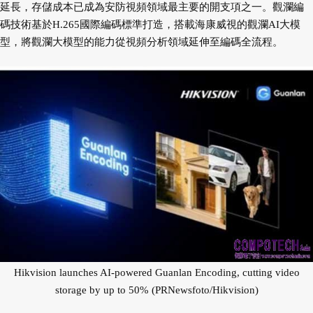
延長，存儲成本已成為安防視頻領域最主要的開支項之一。觀瀾編
碼技術基於H.265國際編碼標準打造，搭載海康威視的觀瀾AI大模
型，將觀瀾大模型的能力從視頻分析領域延伸至編碼全流程。
Hikvision launches AI-powered Guanlan Encoding, cutting video
storage by up to 50% (PRNewsfoto/Hikvision)