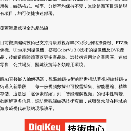
用後，編碼格式、幀率、分辨率均保持不變，無論是新項目還是現
有項目，均可便捷快速部署。
覆蓋海康威視全系產品線
目前觀瀾編碼技術已支持海康威視深眸(X)系列網絡攝像機、PTZ攝
像機、Ultra系列攝像機、搭載ColorVu 3.0技術的攝像機及DVR產
品，後續還將陸續覆蓋更多產品線。該技術適用於企業園區、連鎖
零售、公共場所、關鍵設施等各類應用環境。
將AI直接嵌入編解碼器，觀瀾編碼技術的問世標誌著視頻編解碼技
術邁入新階段——每一份視頻數據都可按需採集、智能壓縮、精準
存儲。這是從「逐像素壓縮」到「智能理解視頻」的根本性轉變。
欲瞭解更多信息，請訪問觀瀾編碼技術頁面，或聯繫您所在區域的
海康威視代表預約現場演示。