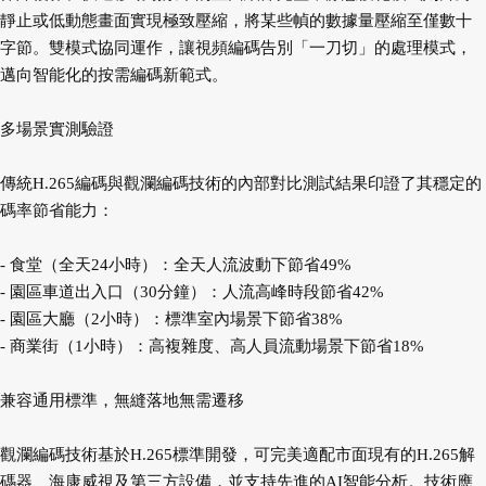
靜止或低動態畫面實現極致壓縮，將某些幀的數據量壓縮至僅數十
字節。雙模式協同運作，讓視頻編碼告別「一刀切」的處理模式，
邁向智能化的按需編碼新範式。
多場景實測驗證
傳統H.265編碼與觀瀾編碼技術的內部對比測試結果印證了其穩定的
碼率節省能力：
- 食堂（全天24小時）：全天人流波動下節省49%
- 園區車道出入口（30分鐘）：人流高峰時段節省42%
- 園區大廳（2小時）：標準室內場景下節省38%
- 商業街（1小時）：高複雜度、高人員流動場景下節省18%
兼容通用標準，無縫落地無需遷移
觀瀾編碼技術基於H.265標準開發，可完美適配市面現有的H.265解
碼器、海康威視及第三方設備，並支持先進的AI智能分析。技術應