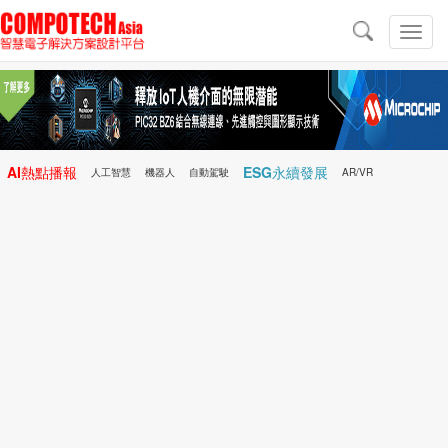
導
航
切
換
導
航
AI熱點播報
ESG永續發展
人工智慧
機器人
自動駕駛
AR/VR
Microchip
電子雜誌/e-Magazine
行動醫療