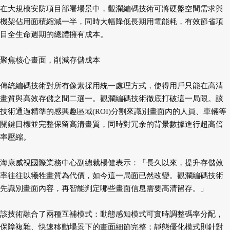
在大規模安防項目部署場景中，觀瀾編碼技術可將硬盤空間需求與
機架佔用面積縮減一半，同時大幅降低長期用電能耗，有效節省項
目全生命週期的總體擁有成本。
聚焦核心畫面，削減存儲成本
傳統編碼技術對所有像素採用統一處理方式，使得用戶只能在高清
畫質與高效存儲之間二選一。觀瀾編碼技術徹底打破這一局限。該
技術通過精準的感興趣區域(ROI)分割來識別畫面內的人員、車輛等
關鍵目標並完整保留高清畫質，同時對冗余的背景數據進行超高倍
率壓縮。
海康威視國際業務中心副總裁楊健表示：「長久以來，提升存儲效
率往往以犧牲畫質為代價，如今這一局面已然改變。觀瀾編碼技術
先識別畫面內容，再智能判定哪些畫面信息需要高清留存。」
該技術融合了兩種互補模式：動態感知模式可實時調整碼率分配，
保障複雜、快速移動場景下的畫面細節完整；靜態優化模式則針對