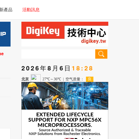
電子/車載系統
新產品
活動訊息
技術
電子/車載系統
理器/微控制器
技術
儀器
ne
理器/微控制器
2026年8月6日
18:28
儀器