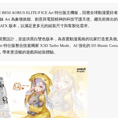
50 AORUS ELITE-P ICE Ari 特仕版主機板，回應全球動漫愛好
色雕妹 Ari 為象徵效能、創意與電競精神的科技守護天使。繼先前推出的
出 ATX 版本，以滿足更多元的組裝尺寸與客製化需求。
色元素與二次元視覺設計，並提供黑白雙色版本，為喜愛動漫風格的玩家打造更具
合技嘉獨家 X3D Turbo Mode、AI 強化的 D5 Bionic Cors
需求，帶來更流暢的遊戲與組裝體驗。