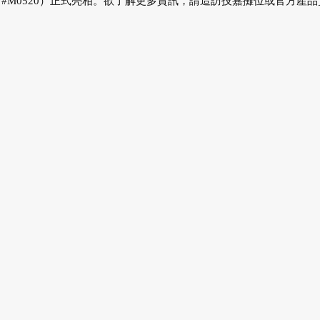
技嘉攤位（#M0520）正式亮相。欲了解更多資訊，請造訪技嘉攤位或官方產品