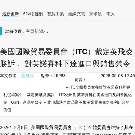
最新更新
5G/物聯網
智慧工業
無線充電
毫米波
電源
智慧裝置
無線連接
當前位置：
主頁
新聞
>
>
美國國際貿易委員會（ITC）裁定英飛凌
勝訴， 對英諾賽科下達進口與銷售禁令
本文作者：
英飛凌
點擊：
19283
2026-05-08 12:45
前言：
− ITC全體委員會在針對英諾賽科的專
利侵權案中，裁定英飛凌勝訴 − ITC做出對英諾賽科在美國進口及銷售氮化
鎵（GaN）產品的禁令 − 此項裁決再次凸顯英飛凌業界領先之專利組合的
價值
2026年5月8日--美國國際貿易委員會（ITC）全體委員會維持了其在