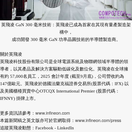
英飛凌 GaN 300 毫米技術：英飛凌已成為首家在其現有量產製造架
構中，
成功開發 300 毫米 GaN 功率晶圓技術的半導體製造商。
關於英飛凌
英飛凌科技股份有限公司是全球電源系統及物聯網領域半導體的領
導者，以其產品及解決方案驅動低碳化及數位化。英飛凌在全球擁
有約 57,000名員工，2025 會計年度 (截至9月底)，公司營收約為
147億歐元。英飛凌於德國法蘭克福證券交易所(股票代碼：IFX) 以
及美國櫃檯買賣中心OTCQX International Premier (股票代碼：
IFNNY) 掛牌上市。
www.infineon.com
更多資訊請參考：
www.infineon.com/press
本篇新聞稿之英文版亦可於官網取得：
追蹤英飛凌動態：Facebook - LinkedIn