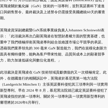
2025 年 12 月作出的初步裁定，認定英諾賽科 (Innoscience) 侵犯了
英飛凌關於氮化鎵（GaN）技術的一項專利，並對英諾賽科下達進
口與銷售禁令。最終裁決及上述禁令仍需接受美國總統60天的審查
期。
英飛凌資深副總裁暨GaN系統事業線負責人Johannes Schoiswohl表
示：「此項裁決再次凸顯英飛凌在智慧財產權方面的堅實基礎，也
重申了我們積極捍衛英飛凌專利組合並維護市場公平競爭的承諾。
憑藉我們業界領先的 300 毫米 GaN 製造能力，我們在規模化創新方
面具有獨特優勢，能夠為客戶帶來性能、品質與成本上的顯著競爭
力，助力加速低碳化與數位化進程。」
此項裁決是英飛凌在 GaN 技術領域貢獻價值的又一次積極肯定。此
外，在德國進行的相關訴訟中，英飛凌於慕尼黑第一地方法院
（Landgericht München I）主張英諾賽科侵犯其三項專利與一項實用
新型專利。早在 2024 年 8 月，慕尼黑法院就已裁定英諾賽科侵犯了
英飛凌指控的第一項專利。關於另一項專利及一項實用新型專利的
審理將於2026年6月舉行。