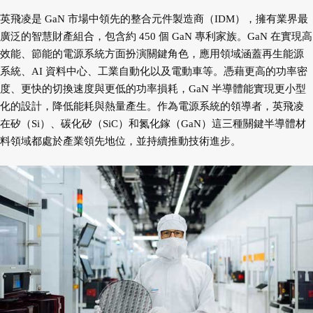
英飛凌是 GaN 市場中領先的整合元件製造商（IDM），擁有業界最
廣泛的智慧財產組合，包含約 450 個 GaN 專利家族。GaN 在實現高
效能、節能的電源系統方面扮演關鍵角色，應用領域涵蓋再生能源
系統、AI 資料中心、工業自動化以及電動車等。憑藉更高的功率密
度、更快的切換速度與更低的功率損耗，GaN 半導體能實現更小型
化的設計，降低能耗與熱量產生。作為電源系統的領導者，英飛凌
在矽（Si）、碳化矽（SiC）和氮化鎵（GaN）這三種關鍵半導體材
料領域都處於產業領先地位，並持續推動技術進步。