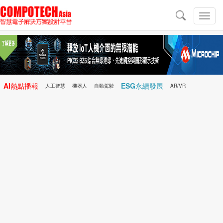
導
航
切
換
導
航
AI熱點播報
ESG永續發展
人工智慧
機器人
自動駕駛
AR/VR
Microchip
電子雜誌/e-Magazine
行動醫療