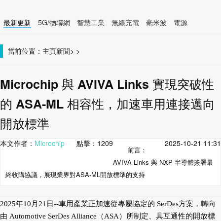
最新更新
5G/物聯網
智慧工業
無線充電
毫米波
電源
智慧裝置
無線連接
當前位置：
主頁
新聞
>
>
Microchip 與 AVIVA Links 實現突破性
的 ASA-ML 相容性，加速車用連接邁向
開放標準
本文作者：
Microchip
點擊：
1209
2025-10-21 11:31
前言：
AVIVA Links 與 NXP 半導體簽署最
終收購協議，展現業界對ASA-ML開放標準的支持
2025年10月21日--車用產業正加速從專屬協定的 SerDes方案，轉向
由 Automotive SerDes Alliance（ASA）所制定、具互通性的開放標