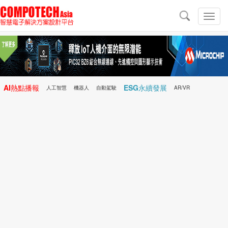
導
航
切
換
導
航
AI熱點播報
ESG永續發展
人工智慧
機器人
自動駕駛
AR/VR
Microchip
電子雜誌/e-Magazine
行動醫療