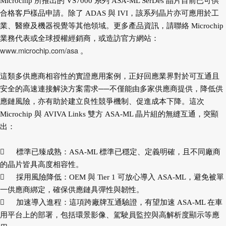
Microchip 所推出的 VS7000 系列 ASA-ML SerDes 晶片目前已可供
合格客戶樣品申請。除了 ADAS 與 IVI，該系列晶片亦可應用於工
業、醫療及機器視覺等其他領域。更多產品資訊，請聯絡 Microchip
業務代表或全球授權經銷商，或造訪官方網站：
www.microchip.com/asa
。
這類多供應商相容性的實證應用案例，正好回應業界對於可互通且
安全的高速連接解決方案需求──不僅能由多家供應商提供，降低供
應鏈風險，亦有助於建立良性競爭機制、促進成本下降。這次
Microchip 與 AVIVA Links 雙方 ASA-ML 晶片組的無縫互通，突顯
出：

標準已臻成熟：ASA-ML 標準已穩定、定義明確，且不同廠商
的晶片皆具高度相容性。

採用風險降低：OEM 與 Tier 1 可放心導入 ASA-ML，避免被單
一供應商綁定，確保供應鏈具彈性與韌性。

加速導入進程：這項跨廠牌互通驗證，有望加速 ASA-ML 在車
用平台上的部署，包括環景影像、駕駛員監控與高解析度顯示等應