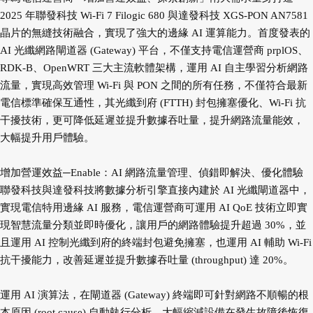
2025 年聯發科技 Wi-Fi 7 Filogic 680 與達發科技 XGS-PON AN7581
晶片的無縫技術融合，實現了強大的邊緣 AI 運算能力。首度發表的
AI 光纖網路閘道器 (Gateway) 平台，不僅支持電信運營商 prplOS、
RDK-B、OpenWRT 三大主流軟體架構，運用 AI 自主學習分析網路
流量，實現高效管理 Wi-Fi 與 PON 之間的所有任務，不僅符合最新
電信標準確保互通性，其光纖到府 (FTTH) 封包擁塞優化、Wi-Fi 抗
干擾技術，更可降低延遲並提升數據吞吐量，提升網路流量能效，
大幅提升用戶體驗。
增加營運效益─Enable：AI 網路流量管理、偵錯即解決、優化體驗
聯發科技與達發科技將數據分析引擎直接內建於 AI 光纖閘道器中，
實現電信特用邊緣 AI 服務，電信運營商可運用 AI QoE 技術立即實
現智慧流量分類並即時優化，讓用戶的網路體驗提升超過 30%，並
且運用 AI 控制光纖到府的終端封包避免擁塞，也運用 AI 輔助 Wi-Fi
抗干擾能力，改善延遲並提升數據吞吐量 (throughput) 達 20%。
運用 AI 演算法，在閘道器 (Gateway) 終端即可針對網路不順暢的根
本原因 (root cause) 自動執行分析，大幅縮減設備在發生故障後恢復