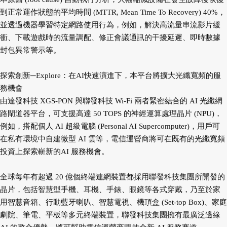
到正常運作狀態的平均時間 (MTTR, Mean Time To Recovery) 40%，
並透過機器學習特定網路使用行為，例如，解決高流量串流影片緩
衝、下載遊戲時的流量調配、修正會議通訊的干擾延遲、即時數據
封包異常警示等。
探索創新─Explore：在AI快速演進下，本平台將擴大光纖寬頻的服
務機會
由達發科技 XGS-PON 與聯發科技 Wi-Fi 兩者緊密結合的 AI 光纖網
路閘道器平台，可支援高達 50 TOPS 的神經運算處理晶片 (NPU)，
例如，搭配個人 AI 超級電腦 (Personal AI Supercomputer)，用戶可
在私有環境中自建微型 AI 雲等，電信運營商將可在既有的光纖寬頻
投資上探索嶄新的AI 服務機會。
全球每年有超過 20 億個終端連網裝置都採用聯發科技集團所開發的
晶片，包括智慧型手機、耳機、手錶、眼鏡等各式穿戴，乃至於家
用智慧音箱、行動藍牙喇叭、智慧電視、機頂盒 (Set-top Box)、家庭
劇院、筆電、平板等多元終端裝置，聯發科技集團擁有最廣泛邊緣