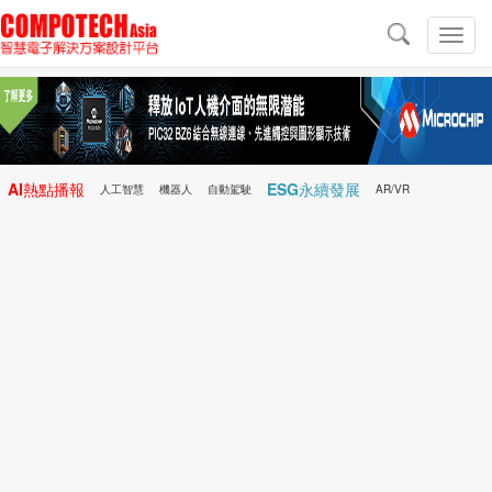
導
航
切
換
導
航
AI熱點播報
ESG永續發展
人工智慧
機器人
自動駕駛
AR/VR
Microchip
電子雜誌/e-Magazine
行動醫療