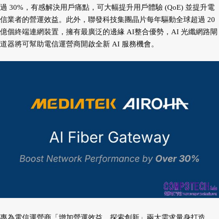
過 30%，有感解決用戶痛點，可大幅提升用戶體驗 (QoE) 並提升電
信業者的營運效益。此外，聯發科技集團晶片每年驅動全球超過 20
億個終端連網裝置，擁有最廣泛的邊緣 AI整合優勢，AI 光纖網路閘
道器將可幫助電信運營商開啟全新 AI 服務機會。
專為電信運營商「增加營運效益、探索創新」兩大需求量身打造