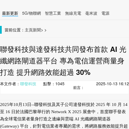
最新更新
5G/物聯網
智慧工業
無線充電
毫米波
電源
智慧裝置
無線連接
當前位置：
主頁
新聞
>
>
聯發科技與達發科技共同發布首款 AI 光
纖網路閘道器平台 專為電信運營商量身
打造 提升網路效能超過 30%
本文作者：
聯發科技
點擊：
1045
2025-10-13 16:12
前言：
2025年10月13日--聯發科技及其子公司達發科技於 2025 年 10 月 14
至 16 日於法國巴黎舉行的 Network X 2025 展會中，首度聯手發表
為全球電信業者量身打造之邊緣與雲端 AI 光纖網路閘道器
(Gateway) 平台，針對電信業者專屬的需求，將網路服務效能提升超