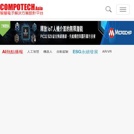
導
航
切
換
導
航
AI熱點播報
ESG永續發展
人工智慧
機器人
自動駕駛
AR/VR
Microchip
電子雜誌/e-Magazine
行動醫療