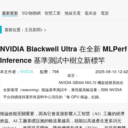
最新更新
5G/物聯網
智慧工業
無線充電
毫米波
電源
智慧裝置
無線連接
當前位置：
主頁
新聞
>
>
NVIDIA Blackwell Ultra 在全新 MLPerf
Inference 基準測試中樹立新標竿
本文作者：
NVIDIA
點擊：
798
2025-09-10 12:42
前言：
NVIDIA GB300 NVL72 機架規模系統在
全新推理（reasoning）推論基準測試中，展現最高輸送量；同時 NVIDIA
平台持續保持著所有資料中心項目的「每 GPU 推論」紀錄。
推論效能至關重要，因為它會直接影響人工智慧（AI）工廠的經濟
效益。AI 工廠基礎設施的輸送量越高，就能以高速產生更多詞元