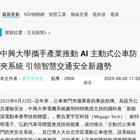
最新更新
5G/物聯網
智慧工業
無線充電
毫米波
電源
智慧裝置
無線連接
當前位置：
主頁
新聞
>
>
中興大學攜手產業推動 AI 主動式公車防
夾系統 引領智慧交通安全新趨勢
本文作者：
寰宇宏科技
點擊：
2509
2025-08-22 11:32
前言：
2025年8月22日--近年來，公車車門夾傷乘客的事故頻傳。為提升公
共運輸安全，中興大學電機系賴慶明特聘教授主持的國科會「新能
源電動車產學技術聯盟」，整合寰宇宏科技（Megago Tech）、歐特
明電子、弘鉅汽車等聯盟會員技術能量，成功推出「主動式公車車
門防夾安全系統」，並已導入大台北市區電動公車使用。該系統結