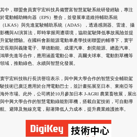
其中，聯盟會員寰宇宏科技具備豐富智慧駕駛系統研發經驗，專注
於電動輔助轉向器（EPS）整合，並發展車道維持輔助系統
（LKAS）與先進駕駛輔助系統（ADAS），透過感測器、雷達、攝
影機與AI演算法，即時掌握周遭環境，協助駕駛降低事故風險並提
升駕駛體驗。在國科會新能源電動車產學技術聯盟的輔導下，寰宇
宏長期與義隆電子、華德動能、成運汽車、創奕能源、總盈汽車、
鴻華先進等合作，應用涵蓋電動公車、高爾夫球車、電動割草機等
領域，推動綠色、永續與智慧化發展。
寰宇宏科技執行長洪譽瑄表示，與中興大學合作的智慧安全輔助駕
駛技術已廣泛應用於台灣電動巴士，並計畫拓展至日本、東南亞等
海外市場。此外，公司將於10月參加日本 J-AGRI 農業畜牧展，展出
與中興大學合作的智慧電動綠能割草機，搭載自駕技術，可自動導
航、避障及無線充電，顯著降低人力成本，提升農業維護效率。