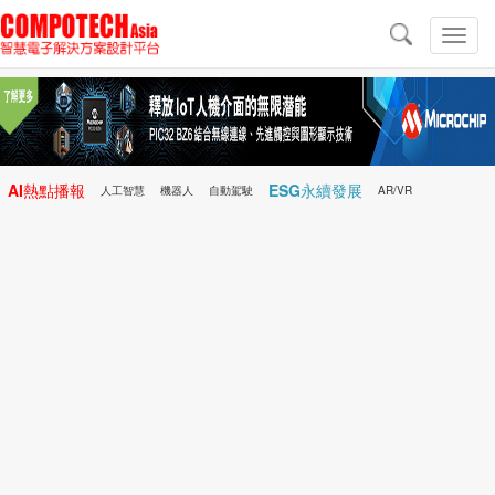
導
航
切
換
導
航
AI熱點播報
ESG永續發展
人工智慧
機器人
自動駕駛
AR/VR
Microchip
電子雜誌/e-Magazine
行動醫療