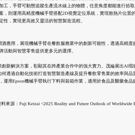
加工，手臂可動態追蹤生產流水線上的物體，任意角度都能進行拾取
案，則運用高精度機械手臂搭配2D視覺定位系統，實現散熱片位置
定性，實現更高效又靈活的智慧製造流程。
的調酒應用，展現機械手臂在餐飲服務業中的創新可能性，透過高精度
牌活動與智慧零售提供更多元的選擇。
多項創新解決方案，彰顯其在跨產業合作中的強大實力。茂綸展出AI瑕
示如何透過自動化技術打造智慧製造產線及提升餐飲零售業的效率與品
運用Epson機械手臂執行下料與裝箱作業，適用於食品及醫藥食品
ai <2025 Reality and Future Outlook of Worldwide R