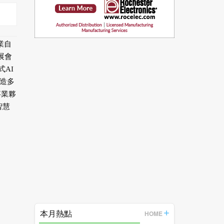
業自
展會
AI
造多
事業夥
智慧
本月熱點
HOME