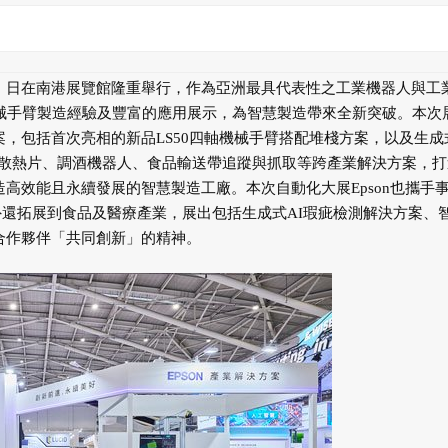
今（20）日在南港展覽館隆重舉行，作為亞洲最具代表性之工業機器人與工
的機械手臂製造經驗及豐富的應用展示，為智慧製造帶來全新突破。本次
案，包括首次亮相的新品LS50四軸機械手臂搭配堆棧方案，以及生成式
合散熱片、調酒機器人、食品輸送帶追蹤與抓取等跨產業解決方案，打
造高效能且永續發展的智慧製造工廠。本次自動化大展Epson也攜手
外還拓展到食品及醫療產業，展出包括生成式AI瑕疵檢測解決方案、
與合作夥伴「共同創新」的精神。