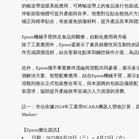
的輸送帶追蹤系統應用，可將輸送帶上的食品進行包裝或
停歇抓取物體可提升產能與良率。視覺對位貼合散熱片方
補正與精準貼合，有效避免損傷材料，提升產品良率與穩
Epson機械手臂跨足食品與醫療，自動化應用再升級
除了工業應用外，Epson還展示了兼具娛樂性與互動性
作完成調酒流程，結合客製化點單與觸控操作介面，為品
此外，Epson攜手事業夥伴茂綸與澄觀共同參展，展示
測解決方案、智慧配餐應用，結合Epson機械手臂，展
澄觀則推出立式包裝整合單元，與本源興的包裝設備搭配，
裝需求，協助提升產線效率並減少人力資源的浪費。
註一：市佔依據2024年工業用SCARA機器人營收計算，資料來源：Fuji Keiz
Market>
【Epson攤位資訊】
▪
日期：2025年8月20日（三）～ 8月23日（六）