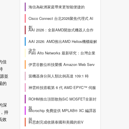
海信為歐洲家庭帶來更智能便捷的
Cisco Connect 台北2026聚焦代理式 AI
創
AAI 2026：全新AMD開放式機器人合作
AAI 2026: AMD推出AMD Helios機櫃級解
決方
Palo Alto Networks 最新研究：台灣企業
的佳
伊雲谷數位科技榮獲 Amazon Web Serv
持
當機器身分與人類比例高達 109:1 時
源並
場的
神雲科技搭載第 6 代 AMD EPYC™ 伺服
ROHM推出頂部散熱SiC MOSFET全新封
的深
裝
Microchip 免費提供 MPLAB® XC 編譯器
，持
與
高效
科思創完成收購泰國和美國的前V