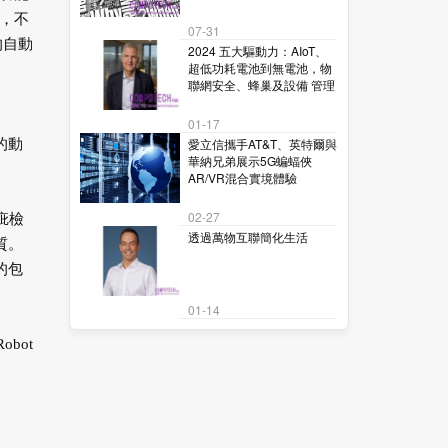
，不
07-31
的自動
2024 五大驅動力：AIoT、
超低功耗電池到無電池，物
聯網安全、蜂巢及設備 管理
01-17
愛立信攜手AT&T、英特爾與
的動
華納兄弟展示5G蝙蝠俠
AR/VR混合實境體驗
02-27
疵檢
透過萬物互聯簡化生活
質。
的包
01-14
obot