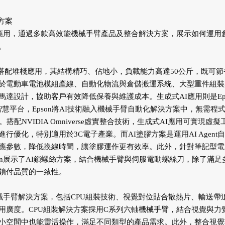
方案
域應用，通過多款高效能機械手臂產品及整合解決方案，展示如何運用
。
展覽搭配堆棧應用，其結構精巧、佔地小，負載能力高達50公斤，既可節
於電動車電池模組產線、自動化物流與倉儲搬運系統、大型重件組裝
達設計，協助客戶有效降低保養與維護成本。生成式AI應用則是Eps
人工智慧平台，Epson將AI技術融入機械手臂自動化解決方案中，無需程
NVIDIA Omniverse虛實整合技術，生成式AI應用可實現虛擬
優化，特別適用於3C電子產業。而AI塗膠方案是運用AI Agent
應參數，降低換線時間，讓塗膠運作更有效率。此外，針對筆記型電
on展示了AI鎖螺絲方案，結合機械手臂與伺服電動螺絲刀，除了滿足
鎖付品質的一致性。
機械手臂解決方案，包括CPU組裝技術、視覺對位貼合散熱片、輸送帶
用廣度。CPU組裝解決方案採用C系列六軸機械手臂，結合視覺與力
小空間中也能靈活操作，滿足不同類型的產品需求。此外，整合視覺