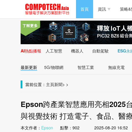
半導體/零組件
首頁
資訊
策略&
PC/周邊
半導體/零組件
新能源
PC/周邊
AI熱點播報
人工智慧
機器人
自動駕駛
ESG永
新能源
最新更新
5G/物聯網
智慧工業
無線充電
當前位置：
主頁
新聞
>
>
Epson跨產業智慧應用亮相202
與視覺技術 打造電子、食品、醫
本文作者：
Epson
點擊：
902
2025-08-20 16:52