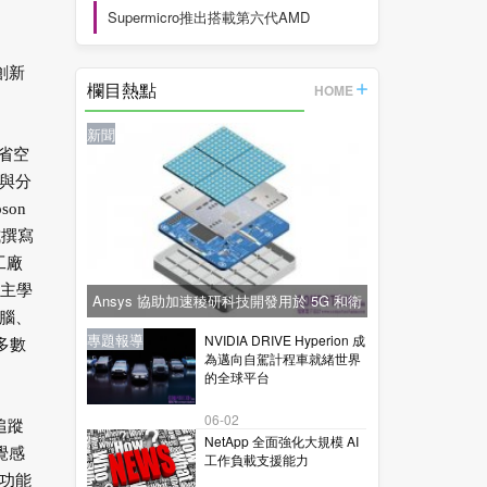
Supermicro推出搭載第六代AMD
EPYC™
創新
欄目熱點
HOME
新聞
省空
與分
on
式撰寫
工廠
自主學
Ansys 協助加速稜研科技開發用於 5G 和衛
腦、
星通訊的下一代毫米波技術
新聞
新聞
專題報導
新聞
專題報導
NVIDIA DRIVE Hyperion 成
多數
為邁向自駕計程車就緒世界
的全球平台
06-02
追蹤
NetApp 全面強化大規模 AI
覺感
工作負載支援能力
功能