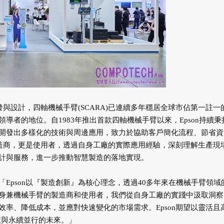
發與設計，四軸機械手臂(SCARA)已連續多年穩居全球市佔第一註一
者的地位。自1983年推出首款四軸機械手臂以來，Epson持續秉
開發出多樣化的技術與周邊應用，致力於協助客戶簡化流程、節省資
製造商，更是使用者，透過自身工廠的實際應用經驗，深刻理解生產現
計與服務，進一步推動智慧製造的落地實現。
Epson以『製造創新』為核心理念，透過40多年來在機械手臂領域
身兼機械手臂的製造商和使用者，我們從自身工廠的實踐中汲取洞察
率、降低成本，並應對快速變化的市場需求。Epson期望以靈活且
慧與永續並行的未來。」