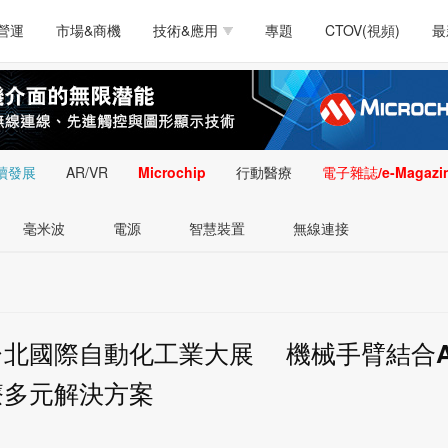
測試量測
通訊/網路
智慧設計
電源技術
汽車
營運
市場&商機
技術&應用
專題
CTOV(視頻)
最
軟體/工具
醫療電子
醫療電子
通訊&網路
介面
測試量測
通訊/網路
智慧設計
電源技術
汽車
人工智慧
安防監控
類比技術
LED/照明技術
微處
軟體/工具
醫療電子
醫療電子
通訊&網路
介面
嵌入技術
感測技術
量測
續發展
AR/VR
Microchip
行動醫療
電子雜誌/e-Magazi
人工智慧
安防監控
類比技術
LED/照明技術
微處
智慧型視覺影像/監
毫米波
電源
智慧裝置
無線連接
嵌入技術
感測技術
量測
控技術
智慧型視覺影像/監
控技術
5台北國際自動化工業大展 機械手臂結合A
療多元解決方案