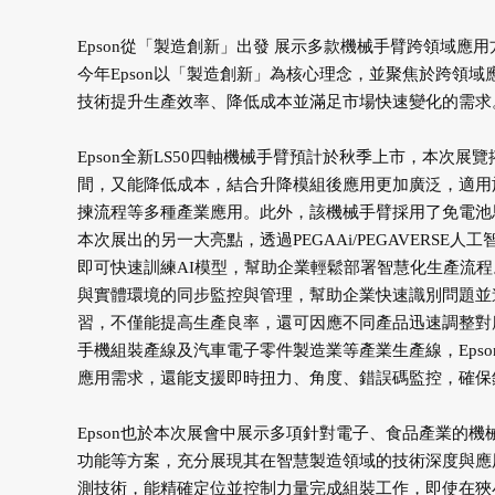
Epson從「製造創新」出發 展示多款機械手臂跨領域應用
今年Epson以「製造創新」為核心理念，並聚焦於跨領
技術提升生產效率、降低成本並滿足市場快速變化的需求
Epson全新LS50四軸機械手臂預計於秋季上市，本次
間，又能降低成本，結合升降模組後應用更加廣泛，適用
揀流程等多種產業應用。此外，該機械手臂採用了免電池馬
本次展出的另一大亮點，透過PEGAAi/PEGAVERSE
即可快速訓練AI模型，幫助企業輕鬆部署智慧化生產流程。搭配
與實體環境的同步監控與管理，幫助企業快速識別問題並進行
習，不僅能提高生產良率，還可因應不同產品迅速調整對
手機組裝產線及汽車電子零件製造業等產業生產線，Eps
應用需求，還能支援即時扭力、角度、錯誤碼監控，確保
Epson也於本次展會中展示多項針對電子、食品產業的
功能等方案，充分展現其在智慧製造領域的技術深度與應
測技術，能精確定位並控制力量完成組裝工作，即使在狹