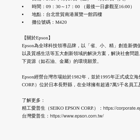
▪
時間：09：30～17：00 （最後一日參觀至16:00）
▪
地點：台北世貿南港展覽一館四樓
▪
攤位號碼：M420
【關於Epson】
Epson為全球科技領導品牌，以「省、小、精」創造新
以及質感生活等五大創新領域的解決方案，解決社會問題。同
下資源（如石油、金屬）的環境願景。
Epson經營台灣市場始於1982年，並於1995年正式成立
CORP.）位於日本長野縣，在全球擁有超過7萬5千名員
了解更多：
https://corporate.
精工愛普生（SEIKO EPSON CORP.）：
https://www.epson.com.tw/
台灣愛普生：