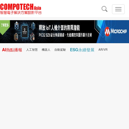
導
航
切
換
導
航
AI熱點播報
ESG永續發展
人工智慧
機器人
自動駕駛
AR/VR
Microchip
電子雜誌/e-Magazine
行動醫療