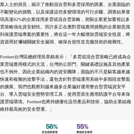
業人士的洞見，揭示了推動混合雲和多雲採用的因素、企業面臨的
不斷變化的挑戰，以及保護這些多變環境的可行步驟。調查結果發
現高達82%的企業採用多雲或混合雲策略，突顯企業更加重視以多
雲策略強化資安韌性。而許多正在應對雲端應用挑戰的企業都意識
到保護雲端專案的重要性，將在這一年大幅增加雲端安全投資，將
資源用於彌補關鍵安全漏洞、確保合規性並克服技術的複雜性。
Fortinet台灣區總經理吳章銘表示：「多雲或混合雲策略已經成為企
業雲端應用模式的主流，台灣的公部門、關鍵基礎設施及其他產業
也不例外。因此企業組織內的資安團隊，面臨的不只是駭客越來越
快速和複雜的攻擊手法，還包含針對雲端運用系統中多階段攻擊面
的擴展。我們也觀察到越來越多企業偏好運用整合型雲端資安平
台、導入雲端安全態勢管理工具，使用雲原生應用防護平台等來保
護雲端環境。Fortinet也將持續優化這些產品和技術，協助企業組織
維持最高效的安全營運。」