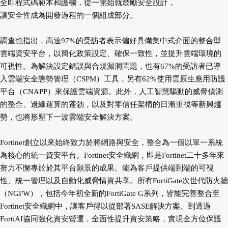
全即程式碼範本和護欄，從一開始就鼓勵安全設計，
讓安全性成為開發過程的一個組成部分。
調查也指出，高達97%的受訪者表示偏好具備集中式介面的整合型
雲端資安平台，以簡化政策設定、確保一致性，並提升雲端環境的
可視性。為解決設定錯誤與合規漏洞問題，也有67%的受訪者已導
入雲端安全態勢管理（CSPM）工具，另有62%使用雲原生應用防護
平台（CNAPP）來保護雲端資源。此外，人工智慧驅動的威脅偵測
的整合、邊緣運算的蓬勃，以及對零信任架構的日漸重視等新興趨
勢，也將形塑下一波雲端安全解決方案。
Fortinet創立以來始終致力於將網路與安全，整合為一個以單一系統
為核心的統一資安平台。Fortinet安全織網，即是Fortinet二十多年來
努力不懈專於於其平台願景的成果。能為客戶提供端到端的可視
性、統一管理以及自動化威脅情資共享。所有FortiGate次世代防火牆
（NGFW），包括今年初全新的FortiGate G系列，皆能完善整合至
Fortinet安全織網中，讓客戶得以從部署SASE解決方案、到透過
FortiAI協同強化資安營運，全面性提升資安策略，實現全方位保護