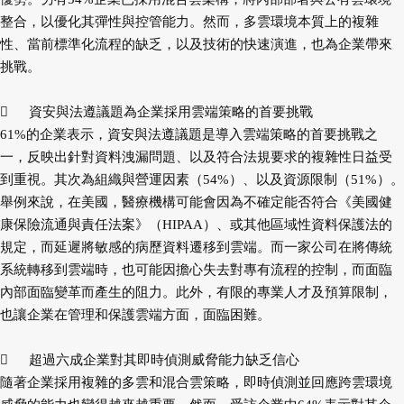
整合，以優化其彈性與控管能力。然而，多雲環境本質上的複雜
性、當前標準化流程的缺乏，以及技術的快速演進，也為企業帶來
挑戰。

資安與法遵議題為企業採用雲端策略的首要挑戰
61%的企業表示，資安與法遵議題是導入雲端策略的首要挑戰之
一，反映出針對資料洩漏問題、以及符合法規要求的複雜性日益受
到重視。其次為組織與營運因素（54%）、以及資源限制（51%）。
舉例來說，在美國，醫療機構可能會因為不確定能否符合《美國健
康保險流通與責任法案》（HIPAA）、或其他區域性資料保護法的
規定，而延遲將敏感的病歷資料遷移到雲端。而一家公司在將傳統
系統轉移到雲端時，也可能因擔心失去對專有流程的控制，而面臨
內部面臨變革而產生的阻力。此外，有限的專業人才及預算限制，
也讓企業在管理和保護雲端方面，面臨困難。

超過六成企業對其即時偵測威脅能力缺乏信心
隨著企業採用複雜的多雲和混合雲策略，即時偵測並回應跨雲環境