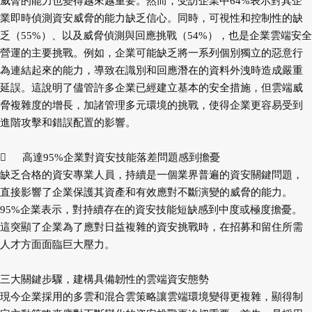
威脅的能力也變得越來越重要。然而，受訪企業中64%表示對其企
業即時偵測資安威脅的能力缺乏信心。同時，可視性和控制性的缺
乏（55%）、以及威脅偵測與回應挑戰（54%），也是企業雲端安全
營運的主要挑戰。例如，企業可能缺乏將一系列個別獨立的惡意行
為連結起來的能力，導致在識別和回應潛在的資料外洩時造成嚴重
延誤。這說明了儘管許多企業已經建立基本的安全措施，但雲端威
脅複雜度的增長，加諸管理多元環境的挑戰，使得企業更容易受到
進階攻擊和錯誤配置的影響。

高達95%企業對資安技能落差問題感到擔憂
缺乏合格的資安專業人員，持續是一個業界普遍的資安關鍵問題，
直接影響了企業保護其資產和有效應對不斷演變的威脅的能力。
95%企業表示，對持續存在的資安技能短缺感到中度或極度擔憂。
這突顯了企業為了應對日益複雜的資安挑戰時，在招募和留住所需
人才方面面臨巨大壓力。
三大關鍵步驟，建構具備韌性的雲端資安態勢
現今企業採用的多雲和混合雲策略讓雲端環境變得更複雜，顯得制