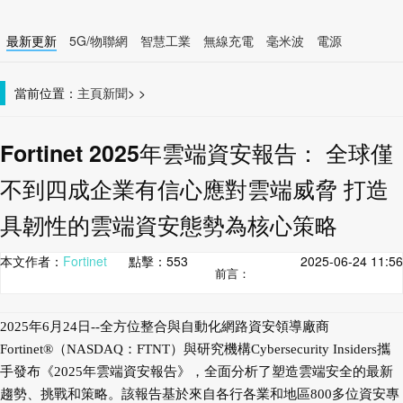
最新更新
5G/物聯網
智慧工業
無線充電
毫米波
電源
智慧裝置
無線連接
當前位置：
主頁
新聞
>
>
Fortinet 2025年雲端資安報告： 全球僅
不到四成企業有信心應對雲端威脅 打造
具韌性的雲端資安態勢為核心策略
本文作者：
Fortinet
點擊：
553
2025-06-24 11:56
前言：
2025年6月24日--全方位整合與自動化網路資安領導廠商
Fortinet®（NASDAQ：FTNT）與研究機構Cybersecurity Insiders攜
手發布《2025年雲端資安報告》，全面分析了塑造雲端安全的最新
趨勢、挑戰和策略。該報告基於來自各行各業和地區800多位資安專