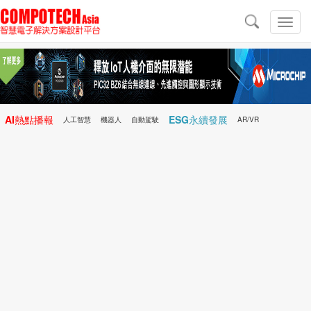
導
航
切
換
導
航
AI熱點播報
ESG永續發展
人工智慧
機器人
自動駕駛
AR/VR
Microchip
電子雜誌/e-Magazine
行動醫療