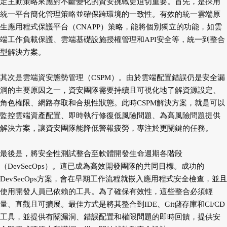
定主動策略來應對不斷變化的資安挑戰更迫切重要。首先，是採用
統一平台簡化管理策略並確保跨環境的一致性。有效的統一雲端原
生應用程式保護平台（CNAPP）策略，能將個別獨立的功能，如雲
端工作負載保護、雲端基礎設施授權管理和API安全等，統一到整合
型解決方案。
其次是雲端資安態勢管理（CSPM）。由於雲端配置錯誤仍是安全漏
洞的主要原因之一，資安團隊需要持續且可視化地了解資源設定、
角色權限、網路存取和合規性狀態。此時CSPM解決方案，就是可以
監控雲端資產配置、即時執行修復低風險問題、為高風險問題提供
解決方案，讓資安團隊能降低警報疲勞，專注於更關鍵的任務。
最後是，將安全性測試整合至軟體開發生命週期各階段
（DevSecOps）。這已成為高效開發團隊的共同目標。成功的
DevSecOps方案，會在早期工作流程就嵌入應用程式安全檢查，並且
使用開發人員已依賴的工具。為了確保有效性，這些整合必須輕
量、直觀且可擴展。最佳方式是將其整合到IDE、Git儲存庫和CI/CD
工具，並提供有關漏洞、錯誤配置和權限問題的即時回饋，提供安