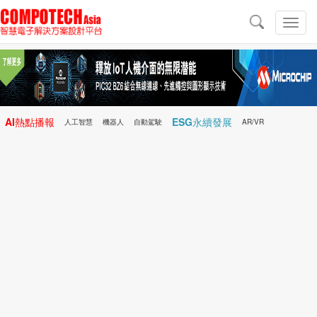
導
航
切
換
導
航
AI熱點播報
ESG永續發展
人工智慧
機器人
自動駕駛
AR/VR
Microchip
電子雜誌/e-Magazine
行動醫療