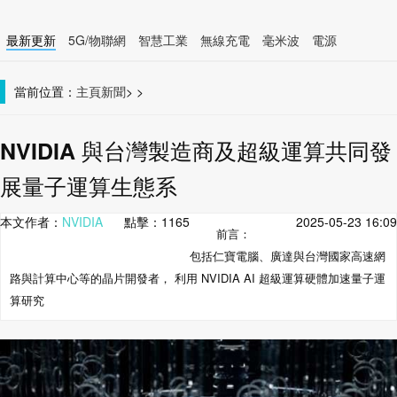
最新更新
5G/物聯網
智慧工業
無線充電
毫米波
電源
智慧裝置
無線連接
當前位置：
主頁
新聞
>
>
NVIDIA 與台灣製造商及超級運算共同發
展量子運算生態系
本文作者：
NVIDIA
點擊：
1165
2025-05-23 16:09
前言：
包括仁寶電腦、廣達與台灣國家高速網
路與計算中心等的晶片開發者， 利用 NVIDIA AI 超級運算硬體加速量子運
算研究